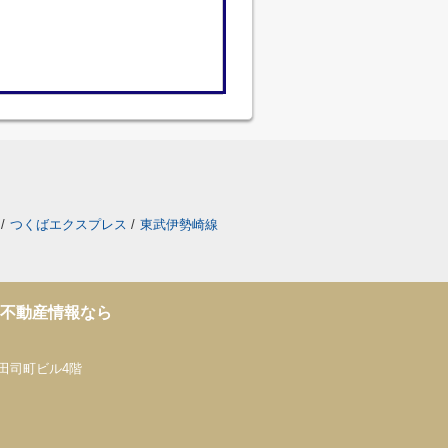
/
つくばエクスプレス
/
東武伊勢崎線
貸不動産情報なら
神田司町ビル4階