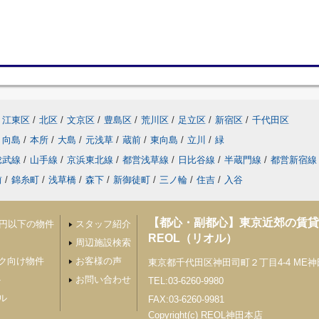
江東区
/
北区
/
文京区
/
豊島区
/
荒川区
/
足立区
/
新宿区
/
千代田区
向島
/
本所
/
大島
/
元浅草
/
蔵前
/
東向島
/
立川
/
緑
総武線
/
山手線
/
京浜東北線
/
都営浅草線
/
日比谷線
/
半蔵門線
/
都営新宿線
前
/
錦糸町
/
浅草橋
/
森下
/
新御徒町
/
三ノ輪
/
住吉
/
入谷
【都心・副都心】東京近郊の賃
万円以下の物件
スタッフ紹介
REOL（リオル）
周辺施設検索
ク向け物件
お客様の声
東京都千代田区神田司町２丁目4-4 ME
ト
お問い合わせ
TEL:03-6260-9980
ル
FAX:03-6260-9981
Copyright(c) REOL神田本店