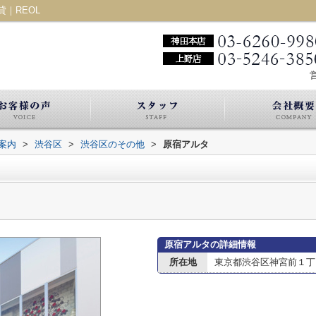
｜REOL
営
案内
>
渋谷区
>
渋谷区のその他
>
原宿アルタ
原宿アルタの詳細情報
所在地
東京都渋谷区神宮前１丁目