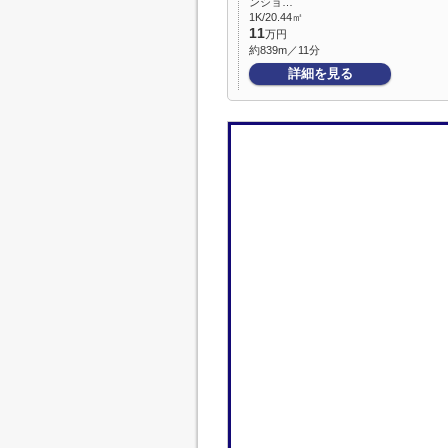
ンショ…
1K/20.44㎡
11
万円
約839m／11分
詳細を見る