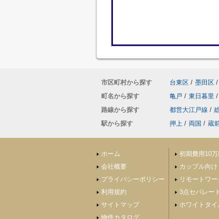
市区町村から探す
台東区
/
墨田区
/
町名から探す
亀戸
/
東日暮里
/
路線から探す
都営大江戸線
/
駅から探す
押上
/
両国
/
蔵
ホーム
初期費用10
会社概要
カップル向け
プライバシーポリシー
リモートワー
利用規約
3点セパレー
サイトマップ
ホワイトタイ
物件カタログ