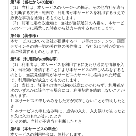
第3条（当社からの通知）
（1） 当社は、本サービスのページへの掲示、その他当社が適当
と判断する方法・範囲で、利用者が本サービスを利用するうえで
必要な事項を通知するものとします。
（2） 前項に定める通知は、当社が当該通知の内容を、本サービ
スのページに掲示した時点から効力を有するものとします。
第4条（著作権）
本サービスにおいて当社が提供するページ等のコンテンツ、画面
デザインその他一切の著作物の著作権は、当社又は当社が定める
者に帰属するものとします。
第5条（利用契約の締結等）
（1） 利用者は、本サービスを利用するにあたり必要な情報を入
力、当社宛に発信することにより本サービスの申し込みをするも
のとし、当該発信情報が本サービスのサーバに格納された時点
で、利用契約が成立するものとします。
（2） 当社は、前項その他本規約の規定にかかわらず、利用者が
次のいずれかに該当する場合には、利用契約を締結しないことが
あります。
1. 本サービスの申し込みをした方が実在しないことが判明したと
き
2. 本サービスの申し込み時に、虚偽の入力、入力誤りがあったと
き又は入力もれがあったとき
3. その他、当社が不適当と判断したとき
第6条（本サービスの料金）
本サービスの利用料金は、無料とします。