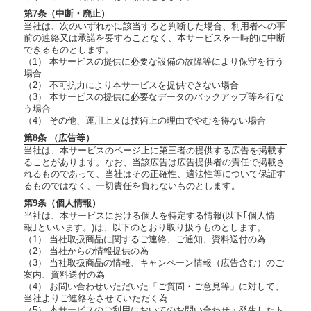
第7条（中断・廃止）
当社は、次のいずれかに該当すると判断した場合、利用者への事
前の連絡又は承諾を要することなく、本サービスを一時的に中断
できるものとします。
（1） 本サービスの提供に必要な設備の故障等により保守を行う
場合
（2） 不可抗力により本サービスを提供できない場合
（3） 本サービスの提供に必要なデータのバックアップ等を行な
う場合
（4） その他、運用上又は技術上の理由でやむを得ない場合
第8条 （広告等）
当社は、本サービスのページ上に第三者の提供する広告を掲載す
ることがあります。なお、当該広告は広告提供者の責任で掲載さ
れるものであって、当社はその正確性、適法性等について保証す
るものではなく、一切責任を負わないものとします。
第9条（個人情報）
当社は、本サービスにおける個人を特定する情報(以下｢個人情
報｣といいます。)は、以下のとおり取り扱うものとします。
（1） 当社取扱商品に関するご連絡、ご通知、資料送付の為
（2） 当社からの情報提供の為
（3） 当社取扱商品の情報、キャンペーン情報（広告含む）のご
案内、資料送付の為
（4） お問い合わせいただいた「ご質問・ご意見等」に対して、
当社よりご連絡をさせていただく為
（5） 本サービスのご利用においてのお問い合わせ・発生したト