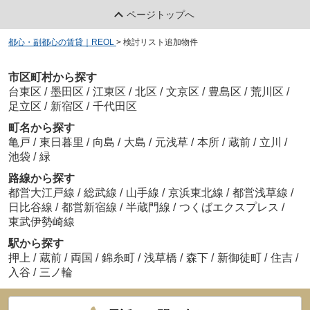
ページトップへ
都心・副都心の賃貸｜REOL
>
検討リスト追加物件
市区町村から探す
台東区
/
墨田区
/
江東区
/
北区
/
文京区
/
豊島区
/
荒川区
/
足立区
/
新宿区
/
千代田区
町名から探す
亀戸
/
東日暮里
/
向島
/
大島
/
元浅草
/
本所
/
蔵前
/
立川
/
池袋
/
緑
路線から探す
都営大江戸線
/
総武線
/
山手線
/
京浜東北線
/
都営浅草線
/
日比谷線
/
都営新宿線
/
半蔵門線
/
つくばエクスプレス
/
東武伊勢崎線
駅から探す
押上
/
蔵前
/
両国
/
錦糸町
/
浅草橋
/
森下
/
新御徒町
/
住吉
/
入谷
/
三ノ輪