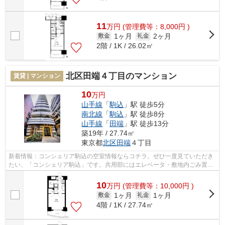
11
万
円
(管理費等：8,000円 )
1ヶ月
2ヶ月
敷金
礼金
2階 / 1K / 26.02㎡
北区田端４丁目のマンション
賃貸 | マンション
10
万円
山手線
「
駒込
」駅 徒歩5分
南北線
「
駒込
」駅 徒歩8分
山手線
「
田端
」駅 徒歩13分
築19年 / 27.74㎡
東京都
北区
田端
４丁目
新着情報：コンシェリア駒込の空室情報ならコチラ。ぜひ一度見ていただき
たい、「コンシェリア駒込」です。共用部にはエレベータ・敷地内ごみ置き
場などが揃っており、とても充実して...
10
万
円
(管理費等：10,000円 )
1ヶ月
1ヶ月
敷金
礼金
4階 / 1K / 27.74㎡