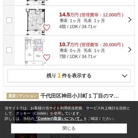
14.5
万
円
(管理費等：12,000円 )
1ヶ月
1ヶ月
敷金
礼金
4階 / 1DK / 34.71㎡
10.7
万
円
(管理費等：20,000円 )
0ヶ月
1ヶ月
敷金
礼金
7階 / 1DK / 34.71㎡
1
残り
件を表示する
千代田区神田小川町１丁目のマンション
賃貸 | マンション
仲手無料
仲手半額
礼0
当サイトでは、お客様の当サイト利用状況把握、サービス向上検討を目的と
16
万円
して、クッキー（Cookie）を使用しています。
詳しくは、当社の
「Cookieの取扱いについて」
をご確認ください。
山手線
「
神田
」駅 徒歩10分
丸ノ内線
「
淡路町
」駅 徒歩1分
閉じる
都営新宿線
「
小川町
」駅 徒歩1分
築4年 / 25.13㎡