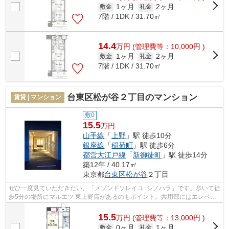
1ヶ月
2ヶ月
敷金
礼金
7階 / 1DK / 31.70㎡
14.4
万
円
(管理費等：10,000円 )
1ヶ月
2ヶ月
敷金
礼金
7階 / 1DK / 31.70㎡
台東区松が谷２丁目のマンション
賃貸 | マンション
敷0
15.5
万円
山手線
「
上野
」駅 徒歩10分
銀座線
「
稲荷町
」駅 徒歩6分
都営大江戸線
「
新御徒町
」駅 徒歩14分
築12年 / 40.17㎡
東京都
台東区
松が谷
２丁目
ぜひ一度見ていただきたい、「メゾンドソレイユ･シノハラ」です。歩いて徒
歩5分の場所にマルエツ 東上野店があるのもポイント。共用部にはエレベー
タ・敷地内ごみ置き場などが備わって...
15.5
万
円
(管理費等：13,000円 )
0ヶ月
1ヶ月
敷金
礼金