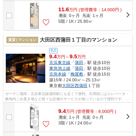
11.6
万
円
(管理費等：14,000円 )
0ヶ月
1ヶ月
敷金
礼金
5階 / 1K / 25.80㎡
大田区西蒲田１丁目のマンション
賃貸 | マンション
礼0
9.4
9.5
万円～
万円
京浜東北線
「
蒲田
」駅 徒歩10分
東急池上線
「
蒲田
」駅 徒歩10分
京急本線
「
梅屋敷
」駅 徒歩15分
築15年 / 24.00㎡～25.13㎡
東京都
大田区
西蒲田
１丁目
ガーデン蒲田：京浜東北線蒲田駅にも近くて便利。共用部にはエレベータ・
敷地内ごみ置き場など様々な設備やサービスが揃っているので便利です。こ
だわり派の方も満足度の高いデザイナ...
9.4
万
円
(管理費等：8,000円 )
1ヶ月
0ヶ月
敷金
礼金
3階 / 1K / 24.00㎡