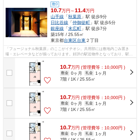
敷0
10.7
11.4
万円～
万円
山手線
「
秋葉原
」駅 徒歩9分
日比谷線
「
仲御徒町
」駅 徒歩5分
銀座線
「
末広町
」駅 徒歩7分
築15年 / 25.55㎡
東京都
台東区
台東
２丁目
「フュージョナル秋葉原」のここがイチオシ。共用部には敷地内ごみ置き
場・エレベータなどが揃っております。好評の駅近物件となっており、駅よ
り徒歩9分に立地しています。独創的なデ...
10.7
万
円
(管理費等：10,000円 )
0ヶ月
1ヶ月
敷金
礼金
7階 / 1K / 25.55㎡
10.7
万
円
(管理費等：10,000円 )
0ヶ月
1ヶ月
敷金
礼金
7階 / 1K / 25.55㎡
10.7
万
円
(管理費等：10,000円 )
0ヶ月
1ヶ月
敷金
礼金
7階 / 1K / 25.55㎡