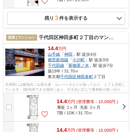
3
残り
件を表示する
千代田区神田多町２丁目のマンション
賃貸 | マンション
14.4
万円
山手線
「
神田
」駅 徒歩4分
都営新宿線
「
小川町
」駅 徒歩3分
千代田線
「
新御茶ノ水
」駅 徒歩7分
築19年 / 31.70㎡
東京都
千代田区
神田多町
２丁目
共用部には敷地内ごみ置き場・エレベータなどが揃っており、とても充実し
ています。2駅利用できる場所にあり、行き先に応じて乗車駅の使い分けが
できます。こちらの物件は眺望良好です...
14.4
万
円
(管理費等：10,000円 )
1ヶ月
2ヶ月
敷金
礼金
7階 / 1DK / 31.70㎡
14.4
万
円
(管理費等：10,000円 )