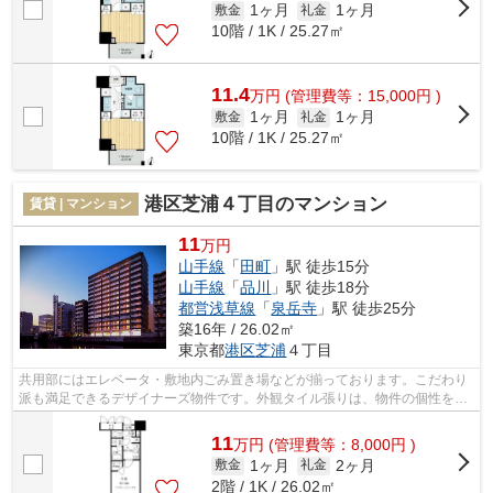
1ヶ月
1ヶ月
敷金
礼金
10階 / 1K / 25.27㎡
11.4
万
円
(管理費等：15,000円 )
1ヶ月
1ヶ月
敷金
礼金
10階 / 1K / 25.27㎡
港区芝浦４丁目のマンション
賃貸 | マンション
11
万円
山手線
「
田町
」駅 徒歩15分
山手線
「
品川
」駅 徒歩18分
都営浅草線
「
泉岳寺
」駅 徒歩25分
築16年 / 26.02㎡
東京都
港区
芝浦
４丁目
共用部にはエレベータ・敷地内ごみ置き場などが揃っております。こだわり
派も満足できるデザイナーズ物件です。外観タイル張りは、物件の個性を引
き出すことができます。2駅利用できる...
11
万
円
(管理費等：8,000円 )
1ヶ月
2ヶ月
敷金
礼金
2階 / 1K / 26.02㎡