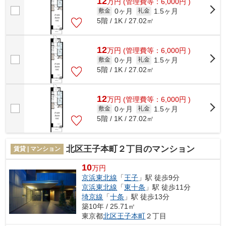
12
万
円
(管理費等：6,000円 )
0ヶ月
1.5ヶ月
敷金
礼金
5階 / 1K / 27.02㎡
12
万
円
(管理費等：6,000円 )
0ヶ月
1.5ヶ月
敷金
礼金
5階 / 1K / 27.02㎡
12
万
円
(管理費等：6,000円 )
0ヶ月
1.5ヶ月
敷金
礼金
5階 / 1K / 27.02㎡
北区王子本町２丁目のマンション
賃貸 | マンション
10
万円
京浜東北線
「
王子
」駅 徒歩9分
京浜東北線
「
東十条
」駅 徒歩11分
埼京線
「
十条
」駅 徒歩13分
築10年 / 25.71㎡
東京都
北区
王子本町
２丁目