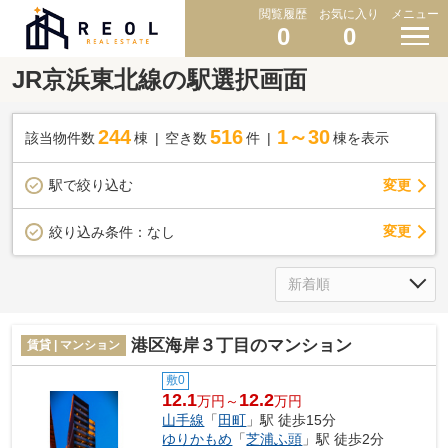
閲覧履歴
お気に入り
メニュー
0
0
JR京浜東北線の駅選択画面
244
516
1～30
該当物件数
棟
空き数
件
棟を表示
駅で絞り込む
変更
変更
絞り込み条件：
なし
港区海岸３丁目のマンション
賃貸 | マンション
敷0
12.1
12.2
万円～
万円
山手線
「
田町
」駅 徒歩15分
ゆりかもめ
「
芝浦ふ頭
」駅 徒歩2分