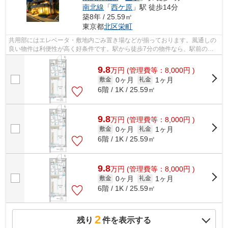
南北線
「
西ケ原
」駅 徒歩14分
築8年 / 25.59㎡
東京都
北区
栄町
共用部にはエレベータ・敷地内ごみ置き場などが揃っております。風通しの
良い物件は利便性が高く好条件です。駅から徒歩7分の物件なら、駅前のお
買い物も便利です。駅が周辺に2つある...
9.8
万
円
(管理費等：8,000円 )
0ヶ月
1ヶ月
敷金
礼金
6階 / 1K / 25.59㎡
9.8
万
円
(管理費等：8,000円 )
0ヶ月
1ヶ月
敷金
礼金
6階 / 1K / 25.59㎡
9.8
万
円
(管理費等：8,000円 )
0ヶ月
1ヶ月
敷金
礼金
6階 / 1K / 25.59㎡
2
残り
件を表示する