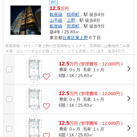
敷0
12.5
万円
銀座線
「
稲荷町
」駅 徒歩4分
山手線
「
上野
」駅 徒歩8分
銀座線
「
田原町
」駅 徒歩9分
築4年 / 25.83㎡
東京都
台東区
東上野
６丁目
新着情報：ガリシア東上野の空室情報ならコチラ。共用部には敷地内ごみ置
き場・エレベータなどが揃っており、とても充実しています。徒歩4分で駅
にアクセス可能な、魅力的な駅近物件で...
12.5
万
円
(管理費等：12,000円 )
0ヶ月
1ヶ月
敷金
礼金
6階 / 1K / 25.83㎡
12.5
万
円
(管理費等：12,000円 )
0ヶ月
1ヶ月
敷金
礼金
6階 / 1K / 25.83㎡
12.5
万
円
(管理費等：12,000円 )
0ヶ月
1ヶ月
敷金
礼金
6階 / 1K / 25.83㎡