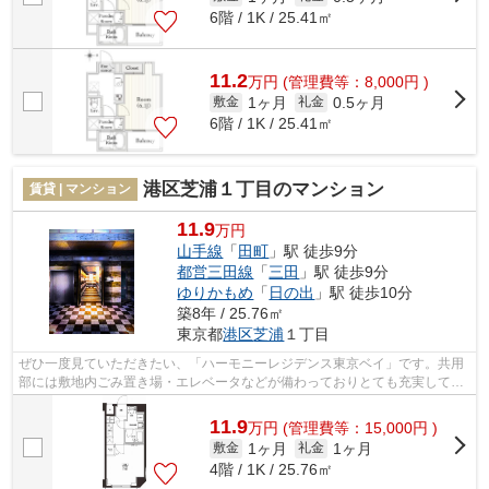
6階 / 1K / 25.41㎡
11.2
万
円
(管理費等：8,000円 )
1ヶ月
0.5ヶ月
敷金
礼金
6階 / 1K / 25.41㎡
港区芝浦１丁目のマンション
賃貸 | マンション
11.9
万円
山手線
「
田町
」駅 徒歩9分
都営三田線
「
三田
」駅 徒歩9分
ゆりかもめ
「
日の出
」駅 徒歩10分
築8年 / 25.76㎡
東京都
港区
芝浦
１丁目
ぜひ一度見ていただきたい、「ハーモニーレジデンス東京ベイ」です。共用
部には敷地内ごみ置き場・エレベータなどが備わっておりとても充実してい
ます。2018年に建設された物件です。...
11.9
万
円
(管理費等：15,000円 )
1ヶ月
1ヶ月
敷金
礼金
4階 / 1K / 25.76㎡