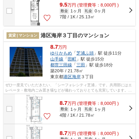
9.5
万
円
(管理費等：8,000円 )
1ヶ月
0ヶ月
敷金
礼金
7階 / 1K / 25.13㎡
港区海岸３丁目のマンション
賃貸 | マンション
8.7
万円
ゆりかもめ
「
芝浦ふ頭
」駅 徒歩11分
山手線
「
田町
」駅 徒歩15分
都営三田線
「
三田
」駅 徒歩18分
築20年 / 21.78㎡
東京都
港区
海岸
３丁目
ぜひ一度見ていただきたい、「シーフォレシティ芝浦」です。共用部にはエ
レベータ・敷地内ごみ置き場などが備わっておりとても充実しています。こ
ちらの物件では初期費用をカードでお...
8.7
万
円
(管理費等：8,000円 )
1ヶ月
1ヶ月
敷金
礼金
4階 / 1K / 21.78㎡
8.7
万
円
(管理費等：8,000円 )