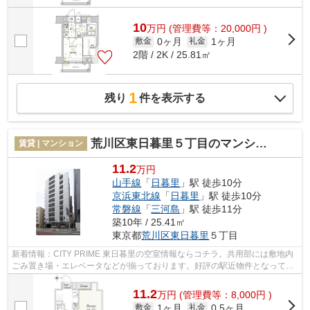
10
万
円
(管理費等：20,000円 )
0ヶ月
1ヶ月
敷金
礼金
2階 / 2K / 25.81㎡
1
残り
件を表示する
荒川区東日暮里５丁目のマンション
賃貸 | マンション
11.2
万円
山手線
「
日暮里
」駅 徒歩10分
京浜東北線
「
日暮里
」駅 徒歩10分
常磐線
「
三河島
」駅 徒歩11分
築10年 / 25.41㎡
東京都
荒川区
東日暮里
５丁目
新着情報：CITY PRIME 東日暮里の空室情報ならコチラ。共用部には敷地内
ごみ置き場・エレベータなどが揃っております。好評の駅近物件となってお
り、駅より徒歩10分に立地しています。...
11.2
万
円
(管理費等：8,000円 )
1ヶ月
0.5ヶ月
敷金
礼金