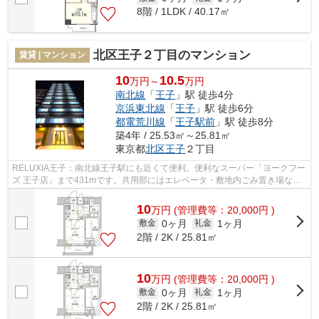
8階 / 1LDK / 40.17㎡
北区王子２丁目のマンション
賃貸 | マンション
10
10.5
万円～
万円
南北線
「
王子
」駅 徒歩4分
京浜東北線
「
王子
」駅 徒歩6分
都電荒川線
「
王子駅前
」駅 徒歩8分
築4年 / 25.53㎡～25.81㎡
東京都
北区
王子
２丁目
RELUXIA王子：南北線王子駅にも近くて便利。便利なスーパー「ヨークフー
ズ 王子店」まで431mです。共用部にはエレベータ・敷地内ごみ置き場など
が揃っております。地上11階建ての物件...
10
万
円
(管理費等：20,000円 )
0ヶ月
1ヶ月
敷金
礼金
2階 / 2K / 25.81㎡
10
万
円
(管理費等：20,000円 )
0ヶ月
1ヶ月
敷金
礼金
2階 / 2K / 25.81㎡