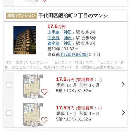
千代田区鍛冶町２丁目のマンション
賃貸 | マンション
17.5
万円
山手線
「
神田
」駅 徒歩3分
中央線
「
神田
」駅 徒歩3分
銀座線
「
神田
」駅 徒歩3分
築10年 / 31.32㎡
東京都
千代田区
鍛冶町
２丁目
ぜひ一度見ていただきたい、「セレニティー神田」です。「セレニティー神
田」のここがイチオシ。共用部にはエレベータ・敷地内ごみ置き場などが揃
っており、とても充実しています。防...
17.5
万
円
(管理費等：- )
1ヶ月
1ヶ月
敷金
礼金
5階 / 1DK / 31.32㎡
17.5
万
円
(管理費等：- )
1ヶ月
1ヶ月
敷金
礼金
5階 / 1DK / 31.32㎡