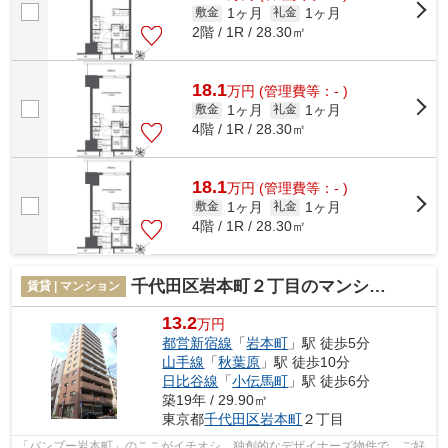
1ヶ月
1ヶ月
敷金
礼金
2階 / 1R / 28.30㎡
18.1
万
円
(管理費等：- )
1ヶ月
1ヶ月
敷金
礼金
4階 / 1R / 28.30㎡
18.1
万
円
(管理費等：- )
1ヶ月
1ヶ月
敷金
礼金
4階 / 1R / 28.30㎡
千代田区岩本町２丁目のマンション
賃貸 | マンション
13.2
万円
都営新宿線
「
岩本町
」駅 徒歩5分
山手線
「
秋葉原
」駅 徒歩10分
日比谷線
「
小伝馬町
」駅 徒歩6分
築19年 / 29.90㎡
東京都
千代田区
岩本町
２丁目
「バンブー岩本町」のここがイチオシ。独創的なデザイナーズ物件で、ご好