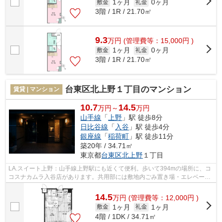
1ヶ月
0ヶ月
敷金
礼金
3階 / 1R / 21.70㎡
9.3
万
円
(管理費等：15,000円 )
1ヶ月
0ヶ月
敷金
礼金
3階 / 1R / 21.70㎡
台東区北上野１丁目のマンション
賃貸 | マンション
10.7
14.5
万円～
万円
山手線
「
上野
」駅 徒歩8分
日比谷線
「
入谷
」駅 徒歩4分
銀座線
「
稲荷町
」駅 徒歩11分
築20年 / 34.71㎡
東京都
台東区
北上野
１丁目
LA.スイート上野：山手線上野駅にも近くて便利。歩いて394mの場所に、コ
コスナカムラ入谷店があります。共用部には敷地内ごみ置き場・エレベータ
などが備わっておりとても充実していま...
14.5
万
円
(管理費等：12,000円 )
1ヶ月
1ヶ月
敷金
礼金
4階 / 1DK / 34.71㎡