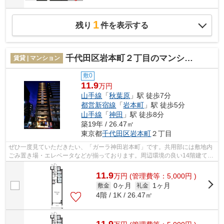
1
残り
件を表示する
千代田区岩本町２丁目のマンション
賃貸 | マンション
敷0
11.9
万円
山手線
「
秋葉原
」駅 徒歩7分
都営新宿線
「
岩本町
」駅 徒歩5分
山手線
「
神田
」駅 徒歩8分
築19年 / 26.47㎡
東京都
千代田区
岩本町
２丁目
ぜひ一度見ていただきたい、「ガーラ神田岩本町」です。共用部には敷地内
ごみ置き場・エレベータなどが揃っております。周辺環境の良い14階建ての
建物です。風通しが良く真夏の暑い日...
11.9
万
円
(管理費等：5,000円 )
0ヶ月
1ヶ月
敷金
礼金
4階 / 1K / 26.47㎡