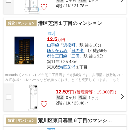
1ヶ月
1ヶ月
敷金
礼金
4階 / 1K / 21.78㎡
港区芝浦１丁目のマンション
賃貸 | マンション
敷0
12.5
万円
山手線
「
浜松町
」駅 徒歩10分
ゆりかもめ
「
日の出
」駅 徒歩6分
都営三田線
「
三田
」駅 徒歩9分
築11年 / 25.48㎡
東京都
港区
芝浦
１丁目
maruetsu(マルエツ) プチ 芝二丁目店まで徒歩6分です。共用部には敷地内ご
み置き場・エレベータなどが揃っており、とても充実しています。こちらは
初期費用をカードでお支払いいただけ...
12.5
万
円
(管理費等：15,000円 )
0ヶ月
1ヶ月
敷金
礼金
2階 / 1K / 25.48㎡
荒川区東日暮里６丁目のマンション
賃貸 | マンション