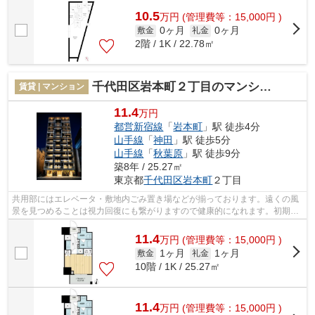
10.5
万
円
(管理費等：15,000円 )
0ヶ月
0ヶ月
敷金
礼金
2階 / 1K / 22.78㎡
千代田区岩本町２丁目のマンション
賃貸 | マンション
11.4
万円
都営新宿線
「
岩本町
」駅 徒歩4分
山手線
「
神田
」駅 徒歩5分
山手線
「
秋葉原
」駅 徒歩9分
築8年 / 25.27㎡
東京都
千代田区
岩本町
２丁目
共用部にはエレベータ・敷地内ごみ置き場などが揃っております。遠くの風
景を見つめることは視力回復にも繋がりますので健康的になれます。初期費
用をカードでお支払いいただけるので...
11.4
万
円
(管理費等：15,000円 )
1ヶ月
1ヶ月
敷金
礼金
10階 / 1K / 25.27㎡
11.4
万
円
(管理費等：15,000円 )