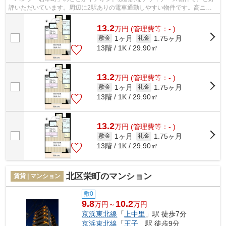
評いただいています。周辺に2駅ありの電車通勤しやすい物件です。高ニー
ズな駅近の物件で、徒歩5分で駅に行く...
13.2
万
円
(管理費等：- )
1ヶ月
1.75ヶ月
敷金
礼金
13階 / 1K / 29.90㎡
13.2
万
円
(管理費等：- )
1ヶ月
1.75ヶ月
敷金
礼金
13階 / 1K / 29.90㎡
13.2
万
円
(管理費等：- )
1ヶ月
1.75ヶ月
敷金
礼金
13階 / 1K / 29.90㎡
北区栄町のマンション
賃貸 | マンション
敷0
9.8
10.2
万円～
万円
京浜東北線
「
上中里
」駅 徒歩7分
京浜東北線
「
王子
」駅 徒歩9分