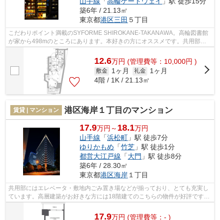
山手線
「
高輪ゲートウェイ
」駅 徒歩15分
築6年 / 21.13㎡
東京都
港区
三田
５丁目
こだわりポイント満載のSYFORME SHIROKANE-TAKANAWA。高輪図書館
が家から498mのところにあります。本好きの方にオススメです。共用部に
は敷地内ごみ置き場・エレベータなどが備わって...
12.6
万
円
(管理費等：10,000円 )
1ヶ月
1ヶ月
敷金
礼金
4階 / 1K / 21.13㎡
港区海岸１丁目のマンション
賃貸 | マンション
17.9
18.1
万円～
万円
山手線
「
浜松町
」駅 徒歩7分
ゆりかもめ
「
竹芝
」駅 徒歩1分
都営大江戸線
「
大門
」駅 徒歩8分
築6年 / 28.30㎡
東京都
港区
海岸
１丁目
共用部にはエレベータ・敷地内ごみ置き場などが揃っており、とても充実し
ています。高層建築がお好きな方には18階建てのこちらの物件が好評です。
マンションの陽当りも良く、昼間には...
17.9
万
円
(管理費等：- )