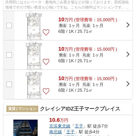
共用部にはエレベータ・敷地内ごみ置き場などが揃っております。防犯強化
地域ですので暗い夜道も心強いですね。こちらの物件はマンションです。2
駅利用ができて、電車での移動に役立つ...
10
万
円
(管理費等：15,000円 )
1ヶ月
1ヶ月
敷金
礼金
6階 / 1K / 25.71㎡
10
万
円
(管理費等：15,000円 )
1ヶ月
1ヶ月
敷金
礼金
6階 / 1K / 25.71㎡
10
万
円
(管理費等：15,000円 )
1ヶ月
1ヶ月
敷金
礼金
6階 / 1K / 25.71㎡
クレイシアIDZ王子マークプレイス
賃貸 | マンション
10.6
万円
京浜東北線
「
王子
」駅 徒歩7分
南北線
「
王子
」駅 徒歩4分