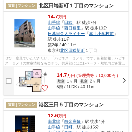
北区田端新町１丁目のマンション
賃貸 | マンション
14.7
万円
山手線
「
田端
」駅 徒歩7分
山手線
「
西日暮里
」駅 徒歩10分
日暮里舎人ライナー
「
赤土小学校前
」
駅 徒歩11分
築2年 / 40.11㎡
東京都
北区
田端新町
１丁目
ぜひ一度見ていただきたい、「ハピネス ミノリ」です。新着情報：ハピネ
ス ミノリの空室情報ならコチラ。共用部にはエレベータ・敷地内ごみ置き
場など様々な設備やサービスが揃って...
14.7
万
円
(管理費等：10,000円 )
1ヶ月
2ヶ月
敷金
礼金
5階 / 1LDK / 40.11㎡
港区三田５丁目のマンション
賃貸 | マンション
12.6
万円
南北線
「
白金高輪
」駅 徒歩4分
山手線
「
田町
」駅 徒歩15分