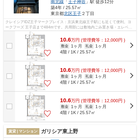
南北線
「
王子神谷
」駅 徒歩12分
築4年 / 25.57㎡
東京都
北区
王子
２丁目
クレイシアIDZ王子マークプレイス：京浜東北線王子駅にも近くて便利。ヨ
ークフーズ 王子店まで484mです。共用部には敷地内ごみ置き場・エレベー
タなどが揃っており、とても充実してい...
10.6
万
円
(管理費等：12,000円 )
1ヶ月
1ヶ月
敷金
礼金
4階 / 1K / 25.57㎡
10.6
万
円
(管理費等：12,000円 )
1ヶ月
1ヶ月
敷金
礼金
4階 / 1K / 25.57㎡
10.6
万
円
(管理費等：12,000円 )
1ヶ月
1ヶ月
敷金
礼金
4階 / 1K / 25.57㎡
ガリシア東上野
賃貸 | マンション