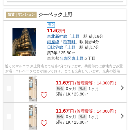
ジーベック上野
賃貸 | マンション
敷0
11.6
万円
東北新幹線
「
上野
」駅 徒歩6分
銀座線
「
稲荷町
」駅 徒歩4分
日比谷線
「
上野
」駅 徒歩7分
築7年 / 25.80㎡
東京都
台東区
東上野
５丁目
近くのマルエツ 東上野店まで徒歩2分で行けます。共用部には敷地内ごみ置
き場・エレベータなどが揃っており、とても充実しています。充実の設備と
綺麗な室内を兼ね備えた、2019年築の...
11.6
万
円
(管理費等：14,000円 )
0ヶ月
1ヶ月
敷金
礼金
5階 / 1K / 25.80㎡
11.6
万
円
(管理費等：14,000円 )
0ヶ月
1ヶ月
敷金
礼金
5階 / 1K / 25.80㎡