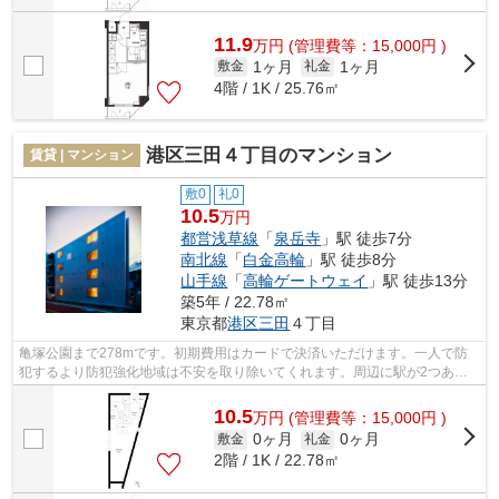
11.9
万
円
(管理費等：15,000円 )
1ヶ月
1ヶ月
敷金
礼金
4階 / 1K / 25.76㎡
港区三田４丁目のマンション
賃貸 | マンション
敷0
礼0
10.5
万円
都営浅草線
「
泉岳寺
」駅 徒歩7分
南北線
「
白金高輪
」駅 徒歩8分
山手線
「
高輪ゲートウェイ
」駅 徒歩13分
築5年 / 22.78㎡
東京都
港区
三田
４丁目
亀塚公園まで278mです。初期費用はカードで決済いただけます。一人で防
犯するより防犯強化地域は不安を取り除いてくれます。周辺に駅が2つある
ので電車での移動が便利です。港区エリア...
10.5
万
円
(管理費等：15,000円 )
0ヶ月
0ヶ月
敷金
礼金
2階 / 1K / 22.78㎡