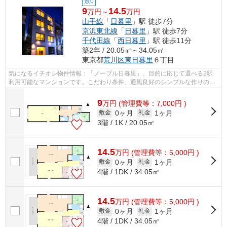
敷0
9
14.5
万円～
万円
山手線
「
日暮里
」駅 徒歩7分
京浜東北線
「
日暮里
」駅 徒歩7分
千代田線
「
西日暮里
」駅 徒歩11分
築2年 / 20.05㎡～34.05㎡
東京都
荒川区
東日暮里
６丁目
気になるイチオシ物件情報：「ノーブル日暮里」。目的に応じて選べる2駅
利用可能なマンションです。こだわり条件、通風良好のシンプルな作りのマ
ンションです。気分が落ちた時には換気...
9
万
円
(管理費等：7,000円 )
0ヶ月
1ヶ月
敷金
礼金
3階 / 1K / 20.05㎡
14.5
万
円
(管理費等：5,000円 )
0ヶ月
1ヶ月
敷金
礼金
4階 / 1DK / 34.05㎡
14.5
万
円
(管理費等：5,000円 )
0ヶ月
1ヶ月
敷金
礼金
4階 / 1DK / 34.05㎡