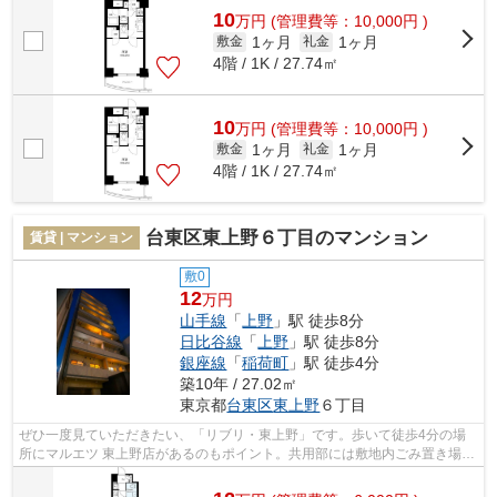
10
万
円
(管理費等：10,000円 )
1ヶ月
1ヶ月
敷金
礼金
4階 / 1K / 27.74㎡
10
万
円
(管理費等：10,000円 )
1ヶ月
1ヶ月
敷金
礼金
4階 / 1K / 27.74㎡
台東区東上野６丁目のマンション
賃貸 | マンション
敷0
12
万円
山手線
「
上野
」駅 徒歩8分
日比谷線
「
上野
」駅 徒歩8分
銀座線
「
稲荷町
」駅 徒歩4分
築10年 / 27.02㎡
東京都
台東区
東上野
６丁目
ぜひ一度見ていただきたい、「リブリ・東上野」です。歩いて徒歩4分の場
所にマルエツ 東上野店があるのもポイント。共用部には敷地内ごみ置き場・
エレベータなどが揃っており、とても...