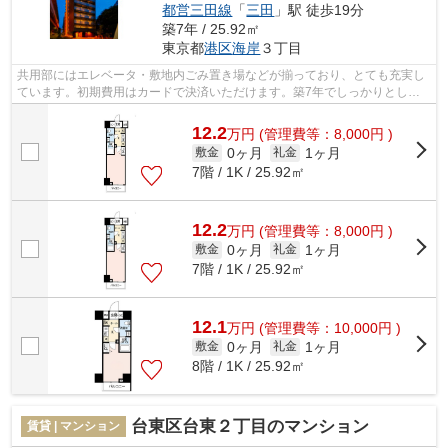
都営三田線
「
三田
」駅 徒歩19分
築7年 / 25.92㎡
東京都
港区
海岸
３丁目
共用部にはエレベータ・敷地内ごみ置き場などが揃っており、とても充実し
ています。初期費用はカードで決済いただけます。築7年でしっかりとした
作りが特徴の物件です。おしゃれなあな...
12.2
万
円
(管理費等：8,000円 )
0ヶ月
1ヶ月
敷金
礼金
7階 / 1K / 25.92㎡
12.2
万
円
(管理費等：8,000円 )
0ヶ月
1ヶ月
敷金
礼金
7階 / 1K / 25.92㎡
12.1
万
円
(管理費等：10,000円 )
0ヶ月
1ヶ月
敷金
礼金
8階 / 1K / 25.92㎡
台東区台東２丁目のマンション
賃貸 | マンション