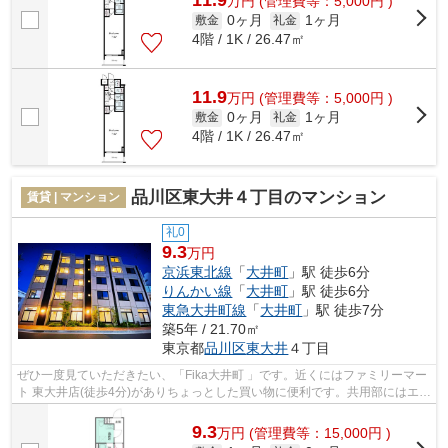
11.9
万
円
(管理費等：5,000円 )
0ヶ月
1ヶ月
敷金
礼金
4階 / 1K / 26.47㎡
11.9
万
円
(管理費等：5,000円 )
0ヶ月
1ヶ月
敷金
礼金
4階 / 1K / 26.47㎡
品川区東大井４丁目のマンション
賃貸 | マンション
礼0
9.3
万円
京浜東北線
「
大井町
」駅 徒歩6分
りんかい線
「
大井町
」駅 徒歩6分
東急大井町線
「
大井町
」駅 徒歩7分
築5年 / 21.70㎡
東京都
品川区
東大井
４丁目
ぜひ一度見ていただきたい、「Fika大井町 」です。近くにはファミリーマー
ト 東大井店(徒歩4分)がありちょっとした買い物に便利です。共用部にはエレ
ベータ・敷地内ごみ置き場などが揃...
9.3
万
円
(管理費等：15,000円 )