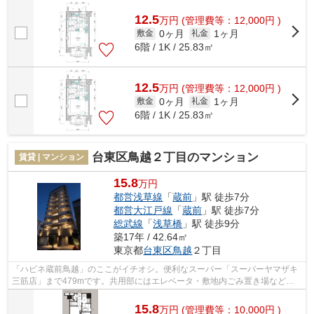
12.5
万
円
(管理費等：12,000円 )
0ヶ月
1ヶ月
敷金
礼金
6階 / 1K / 25.83㎡
12.5
万
円
(管理費等：12,000円 )
0ヶ月
1ヶ月
敷金
礼金
6階 / 1K / 25.83㎡
台東区鳥越２丁目のマンション
賃貸 | マンション
15.8
万円
都営浅草線
「
蔵前
」駅 徒歩7分
都営大江戸線
「
蔵前
」駅 徒歩7分
総武線
「
浅草橋
」駅 徒歩9分
築17年 / 42.64㎡
東京都
台東区
鳥越
２丁目
「ハピネ蔵前鳥越」のここがイチオシ。便利なスーパー「スーパーヤマザキ
三筋店」まで479mです。共用部にはエレベータ・敷地内ごみ置き場などが
備わっておりとても充実しています。電...
15.8
万
円
(管理費等：10,000円 )