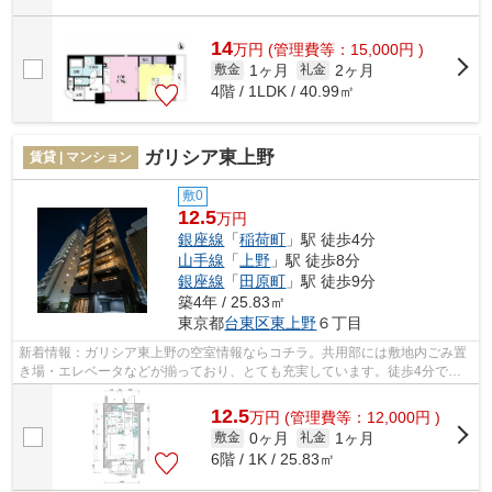
14
万
円
(管理費等：15,000円 )
1ヶ月
2ヶ月
敷金
礼金
4階 / 1LDK / 40.99㎡
ガリシア東上野
賃貸 | マンション
敷0
12.5
万円
銀座線
「
稲荷町
」駅 徒歩4分
山手線
「
上野
」駅 徒歩8分
銀座線
「
田原町
」駅 徒歩9分
築4年 / 25.83㎡
東京都
台東区
東上野
６丁目
新着情報：ガリシア東上野の空室情報ならコチラ。共用部には敷地内ごみ置
き場・エレベータなどが揃っており、とても充実しています。徒歩4分で駅
にアクセス可能な、魅力的な駅近物件で...
12.5
万
円
(管理費等：12,000円 )
0ヶ月
1ヶ月
敷金
礼金
6階 / 1K / 25.83㎡