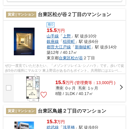
台東区松が谷２丁目のマンション
賃貸 | マンション
敷0
15.5
万円
山手線
「
上野
」駅 徒歩10分
銀座線
「
稲荷町
」駅 徒歩6分
都営大江戸線
「
新御徒町
」駅 徒歩14分
築12年 / 40.17㎡
東京都
台東区
松が谷
２丁目
ぜひ一度見ていただきたい、「メゾンドソレイユ･シノハラ」です。歩いて徒
歩5分の場所にマルエツ 東上野店があるのもポイント。共用部にはエレベー
タ・敷地内ごみ置き場などが備わって...
15.5
万
円
(管理費等：13,000円 )
0ヶ月
1ヶ月
敷金
礼金
8階 / 1LDK / 40.17㎡
台東区鳥越２丁目のマンション
賃貸 | マンション
15.3
万円
総武線
「
浅草橋
」駅 徒歩8分