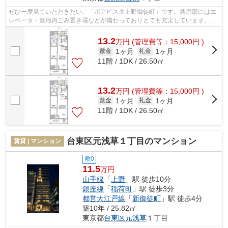
ぜひ一度見ていただきたい、「ボアビスタ上野御徒町」です。共用部にはエ
レベータ・敷地内ごみ置き場などが備わっておりとても充実しています。設
備が充実してうれしい、築浅物件です...
13.2
万
円
(管理費等：15,000円 )
1ヶ月
1ヶ月
敷金
礼金
11階 / 1DK / 26.50㎡
13.2
万
円
(管理費等：15,000円 )
1ヶ月
1ヶ月
敷金
礼金
11階 / 1DK / 26.50㎡
台東区元浅草１丁目のマンション
賃貸 | マンション
敷0
11.5
万円
山手線
「
上野
」駅 徒歩10分
銀座線
「
稲荷町
」駅 徒歩3分
都営大江戸線
「
新御徒町
」駅 徒歩4分
築10年 / 25.82㎡
東京都
台東区
元浅草
１丁目