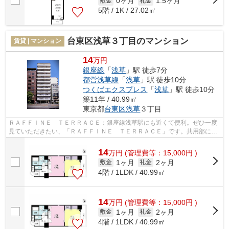
0ヶ月
1.5ヶ月
敷金
礼金
5階 / 1K / 27.02㎡
台東区浅草３丁目のマンション
賃貸 | マンション
14
万円
銀座線
「
浅草
」駅 徒歩7分
都営浅草線
「
浅草
」駅 徒歩10分
つくばエクスプレス
「
浅草
」駅 徒歩10分
築11年 / 40.99㎡
東京都
台東区
浅草
３丁目
ＲＡＦＦＩＮＥ ＴＥＲＲＡＣＥ：銀座線浅草駅にも近くて便利。ぜひ一度
見ていただきたい、「ＲＡＦＦＩＮＥ ＴＥＲＲＡＣＥ」です。共用部には
敷地内ごみ置き場・エレベータなどが...
14
万
円
(管理費等：15,000円 )
1ヶ月
2ヶ月
敷金
礼金
4階 / 1LDK / 40.99㎡
14
万
円
(管理費等：15,000円 )
1ヶ月
2ヶ月
敷金
礼金
4階 / 1LDK / 40.99㎡