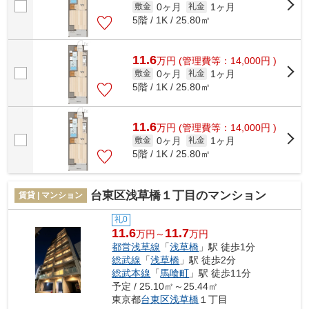
0ヶ月
1ヶ月
敷金
礼金
5階 / 1K / 25.80㎡
11.6
万
円
(管理費等：14,000円 )
0ヶ月
1ヶ月
敷金
礼金
5階 / 1K / 25.80㎡
11.6
万
円
(管理費等：14,000円 )
0ヶ月
1ヶ月
敷金
礼金
5階 / 1K / 25.80㎡
台東区浅草橋１丁目のマンション
賃貸 | マンション
礼0
11.6
11.7
万円～
万円
都営浅草線
「
浅草橋
」駅 徒歩1分
総武線
「
浅草橋
」駅 徒歩2分
総武本線
「
馬喰町
」駅 徒歩11分
予定 / 25.10㎡～25.44㎡
東京都
台東区
浅草橋
１丁目