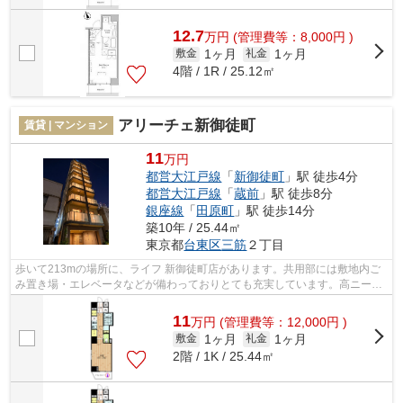
12.7
万
円
(管理費等：8,000円 )
1ヶ月
1ヶ月
敷金
礼金
4階 / 1R / 25.12㎡
アリーチェ新御徒町
賃貸 | マンション
11
万円
都営大江戸線
「
新御徒町
」駅 徒歩4分
都営大江戸線
「
蔵前
」駅 徒歩8分
銀座線
「
田原町
」駅 徒歩14分
築10年 / 25.44㎡
東京都
台東区
三筋
２丁目
歩いて213mの場所に、ライフ 新御徒町店があります。共用部には敷地内ご
み置き場・エレベータなどが備わっておりとても充実しています。高ニーズ
な駅近の物件で、徒歩4分で駅に行くこ...
11
万
円
(管理費等：12,000円 )
1ヶ月
1ヶ月
敷金
礼金
2階 / 1K / 25.44㎡