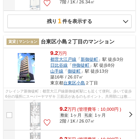
7階 / 1K / 26.34㎡
1
残り
件を表示する
台東区小島２丁目のマンション
賃貸 | マンション
9.2
万円
都営大江戸線
「
新御徒町
」駅 徒歩3分
日比谷線
「
仲御徒町
」駅 徒歩8分
山手線
「
御徒町
」駅 徒歩13分
築16年 / 26.07㎡
東京都
台東区
小島
２丁目
クレイシア新御徒町：都営大江戸線新御徒町駅にも近くて便利。歩いて徒歩
6分の場所にスーパーヤマザキ 三筋店があるのもポイント。共用部には敷地
内ごみ置き場・エレベータなどが備わ...
9.2
万
円
(管理費等：10,000円 )
1ヶ月
1ヶ月
敷金
礼金
2階 / 1K / 26.07㎡