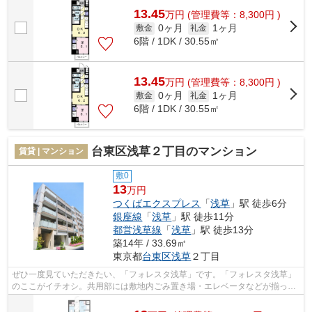
13.45
万
円
(管理費等：8,300円 )
0ヶ月
1ヶ月
敷金
礼金
6階 / 1DK / 30.55㎡
13.45
万
円
(管理費等：8,300円 )
0ヶ月
1ヶ月
敷金
礼金
6階 / 1DK / 30.55㎡
台東区浅草２丁目のマンション
賃貸 | マンション
敷0
13
万円
つくばエクスプレス
「
浅草
」駅 徒歩6分
銀座線
「
浅草
」駅 徒歩11分
都営浅草線
「
浅草
」駅 徒歩13分
築14年 / 33.69㎡
東京都
台東区
浅草
２丁目
ぜひ一度見ていただきたい、「フォレスタ浅草」です。「フォレスタ浅草」
のここがイチオシ。共用部には敷地内ごみ置き場・エレベータなどが揃って
おり、とても充実しています。防犯意...