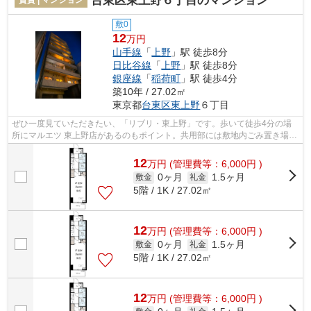
台東区東上野６丁目のマンション
敷0
12
万円
山手線
「
上野
」駅 徒歩8分
日比谷線
「
上野
」駅 徒歩8分
銀座線
「
稲荷町
」駅 徒歩4分
築10年 / 27.02㎡
東京都
台東区
東上野
６丁目
ぜひ一度見ていただきたい、「リブリ・東上野」です。歩いて徒歩4分の場
所にマルエツ 東上野店があるのもポイント。共用部には敷地内ごみ置き場・
エレベータなどが揃っており、とても...
12
万
円
(管理費等：6,000円 )
0ヶ月
1.5ヶ月
敷金
礼金
5階 / 1K / 27.02㎡
12
万
円
(管理費等：6,000円 )
0ヶ月
1.5ヶ月
敷金
礼金
5階 / 1K / 27.02㎡
12
万
円
(管理費等：6,000円 )