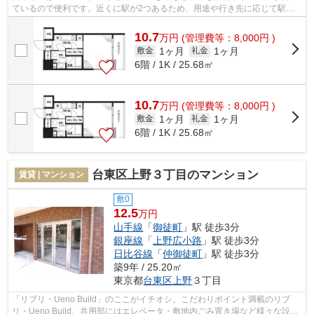
ているので便利です。近くに駅が2つあるため、用途や行き先に応じて駅を
選べる物件です。こちらの物件はマンシ...
10.7
万
円
(管理費等：8,000円 )
1ヶ月
1ヶ月
敷金
礼金
6階 / 1K / 25.68㎡
10.7
万
円
(管理費等：8,000円 )
1ヶ月
1ヶ月
敷金
礼金
6階 / 1K / 25.68㎡
台東区上野３丁目のマンション
賃貸 | マンション
敷0
12.5
万円
山手線
「
御徒町
」駅 徒歩3分
銀座線
「
上野広小路
」駅 徒歩3分
日比谷線
「
仲御徒町
」駅 徒歩3分
築9年 / 25.20㎡
東京都
台東区
上野
３丁目
「リブリ・Ueno Build」のここがイチオシ。こだわりポイント満載のリブ
リ・Ueno Build。共用部にはエレベータ・敷地内ごみ置き場など様々な設備