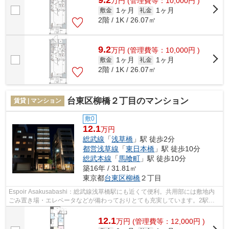
9.2
万
円
(管理費等：10,000円 )
1ヶ月
1ヶ月
敷金
礼金
2階 / 1K / 26.07㎡
9.2
万
円
(管理費等：10,000円 )
1ヶ月
1ヶ月
敷金
礼金
2階 / 1K / 26.07㎡
台東区柳橋２丁目のマンション
賃貸 | マンション
敷0
12.1
万円
総武線
「
浅草橋
」駅 徒歩2分
都営浅草線
「
東日本橋
」駅 徒歩10分
総武本線
「
馬喰町
」駅 徒歩10分
築16年 / 31.81㎡
東京都
台東区
柳橋
２丁目
Espoir Asakusabashi：総武線浅草橋駅にも近くて便利。共用部には敷地内
ごみ置き場・エレベータなどが備わっておりとても充実しています。2駅利
用可能な物件で移動範囲が広がります。...
12.1
万
円
(管理費等：12,000円 )