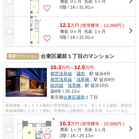
0ヶ月
1ヶ月
敷金
礼金
5階 / 1K / 31.81㎡
12.1
万
円
(管理費等：12,000円 )
0ヶ月
1ヶ月
敷金
礼金
5階 / 1K / 31.81㎡
台東区蔵前１丁目のマンション
賃貸 | マンション
10.3
12.5
万円～
万円
都営浅草線
「
蔵前
」駅 徒歩4分
都営浅草線
「
浅草橋
」駅 徒歩8分
総武線
「
浅草橋
」駅 徒歩10分
築8年 / 25.13㎡
東京都
台東区
蔵前
１丁目
新着情報：ＢＬＥＳＳ蔵前の空室情報ならコチラ。ＢＬＥＳＳ蔵前：都営浅
草線蔵前駅にも近くて便利。共用部には敷地内ごみ置き場・エレベータなど
様々な設備やサービスが揃っているの...
10.3
万
円
(管理費等：10,000円 )
1ヶ月
1ヶ月
敷金
礼金
2階 / 1K / 25.13㎡