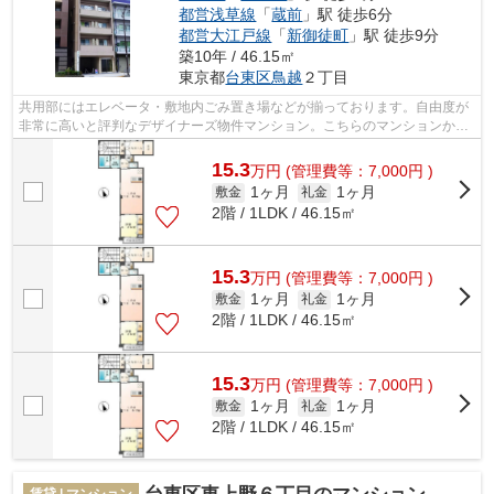
都営浅草線
「
蔵前
」駅 徒歩6分
都営大江戸線
「
新御徒町
」駅 徒歩9分
築10年 / 46.15㎡
東京都
台東区
鳥越
２丁目
共用部にはエレベータ・敷地内ごみ置き場などが揃っております。自由度が
非常に高いと評判なデザイナーズ物件マンション。こちらのマンションから
は2駅が近くにあり、移動範囲も広がり...
15.3
万
円
(管理費等：7,000円 )
1ヶ月
1ヶ月
敷金
礼金
2階 / 1LDK / 46.15㎡
15.3
万
円
(管理費等：7,000円 )
1ヶ月
1ヶ月
敷金
礼金
2階 / 1LDK / 46.15㎡
15.3
万
円
(管理費等：7,000円 )
1ヶ月
1ヶ月
敷金
礼金
2階 / 1LDK / 46.15㎡
賃貸 | マンション