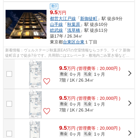
敷0
9.5
万円
都営大江戸線
「
新御徒町
」駅 徒歩9分
山手線
「
秋葉原
」駅 徒歩10分
総武線
「
浅草橋
」駅 徒歩11分
築17年 / 26.34㎡
東京都
台東区
台東
１丁目
新着情報：ヴェルステージ秋葉原EASTの空室情報ならコチラ。ライフ 新御
徒町店まで徒歩7分です。共用部にはエレベータ・敷地内ごみ置き場などが
揃っており、とても充実しています。こ...
9.5
万
円
(管理費等：20,000円 )
0ヶ月
1ヶ月
敷金
礼金
7階 / 1K / 26.34㎡
9.5
万
円
(管理費等：20,000円 )
0ヶ月
1ヶ月
敷金
礼金
7階 / 1K / 26.34㎡
9.5
万
円
(管理費等：20,000円 )
0ヶ月
1ヶ月
敷金
礼金