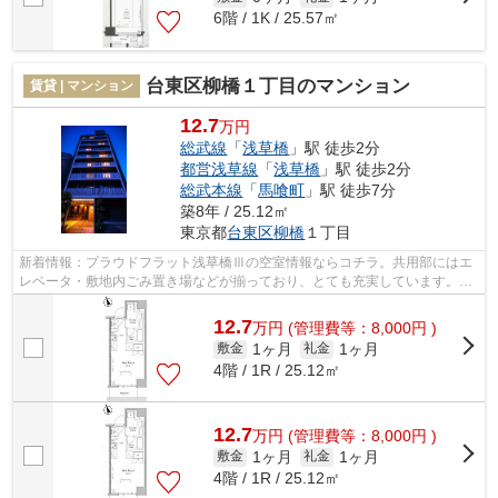
6階 / 1K / 25.57㎡
台東区柳橋１丁目のマンション
賃貸 | マンション
12.7
万円
総武線
「
浅草橋
」駅 徒歩2分
都営浅草線
「
浅草橋
」駅 徒歩2分
総武本線
「
馬喰町
」駅 徒歩7分
築8年 / 25.12㎡
東京都
台東区
柳橋
１丁目
新着情報：プラウドフラット浅草橋Ⅲの空室情報ならコチラ。共用部にはエ
レベータ・敷地内ごみ置き場などが揃っており、とても充実しています。2
駅利用ができて、電車での移動に役立つ...
12.7
万
円
(管理費等：8,000円 )
1ヶ月
1ヶ月
敷金
礼金
4階 / 1R / 25.12㎡
12.7
万
円
(管理費等：8,000円 )
1ヶ月
1ヶ月
敷金
礼金
4階 / 1R / 25.12㎡