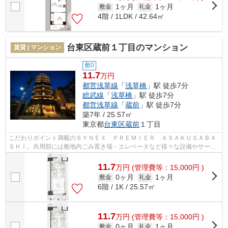
1ヶ月
1ヶ月
敷金
礼金
4階 / 1LDK / 42.64㎡
台東区蔵前１丁目のマンション
賃貸 | マンション
敷0
11.7
万円
都営浅草線
「
浅草橋
」駅 徒歩7分
総武線
「
浅草橋
」駅 徒歩7分
都営浅草線
「
蔵前
」駅 徒歩7分
築7年 / 25.57㎡
東京都
台東区
蔵前
１丁目
こだわりポイント満載のＳＹＮＥＸ ＰＲＥＭＩＥＲ ＡＳＡＫＵＳＡＢＡ
ＳＨＩ。共用部には敷地内ごみ置き場・エレベータなど様々な設備やサービ
スが揃っているので便利です。こちら...
11.7
万
円
(管理費等：15,000円 )
0ヶ月
1ヶ月
敷金
礼金
6階 / 1K / 25.57㎡
11.7
万
円
(管理費等：15,000円 )
0ヶ月
1ヶ月
敷金
礼金