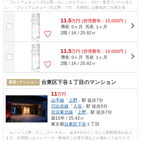
「プレミアムキューブG上野」のここがイチオシ。ぜひ一度見ていただきた
い、「プレミアムキューブG上野」です。共用部には敷地内ごみ置き場・エ
レベータなど様々な設備やサービスが揃...
11.5
万
円
(管理費等：15,000円 )
0ヶ月
1ヶ月
敷金
礼金
2階 / 1K / 25.82㎡
11.5
万
円
(管理費等：15,000円 )
0ヶ月
1ヶ月
敷金
礼金
2階 / 1K / 25.82㎡
台東区下谷１丁目のマンション
賃貸 | マンション
11
万円
山手線
「
上野
」駅 徒歩7分
日比谷線
「
入谷
」駅 徒歩5分
京浜東北線
「
上野
」駅 徒歩7分
築15年 / 25.42㎡
東京都
台東区
下谷
１丁目
「セジョリ上野」のここがイチオシ。徒歩4分のところに上野郵便局があり
ます。共用部にはエレベータ・敷地内ごみ置き場などが備わっておりとても