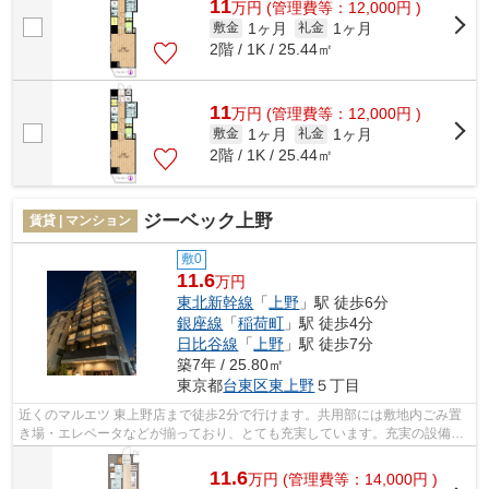
11
万
円
(管理費等：12,000円 )
1ヶ月
1ヶ月
敷金
礼金
2階 / 1K / 25.44㎡
11
万
円
(管理費等：12,000円 )
1ヶ月
1ヶ月
敷金
礼金
2階 / 1K / 25.44㎡
ジーベック上野
賃貸 | マンション
敷0
11.6
万円
東北新幹線
「
上野
」駅 徒歩6分
銀座線
「
稲荷町
」駅 徒歩4分
日比谷線
「
上野
」駅 徒歩7分
築7年 / 25.80㎡
東京都
台東区
東上野
５丁目
近くのマルエツ 東上野店まで徒歩2分で行けます。共用部には敷地内ごみ置
き場・エレベータなどが揃っており、とても充実しています。充実の設備と
綺麗な室内を兼ね備えた、2019年築の...
11.6
万
円
(管理費等：14,000円 )