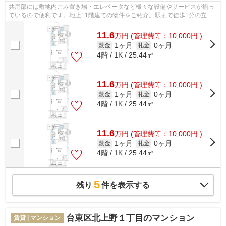
共用部には敷地内ごみ置き場・エレベータなど様々な設備やサービスが揃っ
ているので便利です。地上11階建ての物件をご紹介。駅まで徒歩1分の立地
が魅力的な、利便性の高い物件です。独...
11.6
万
円
(管理費等：10,000円 )
1ヶ月
0ヶ月
敷金
礼金
4階 / 1K / 25.44㎡
11.6
万
円
(管理費等：10,000円 )
1ヶ月
0ヶ月
敷金
礼金
4階 / 1K / 25.44㎡
11.6
万
円
(管理費等：10,000円 )
1ヶ月
0ヶ月
敷金
礼金
4階 / 1K / 25.44㎡
5
残り
件を表示する
台東区北上野１丁目のマンション
賃貸 | マンション