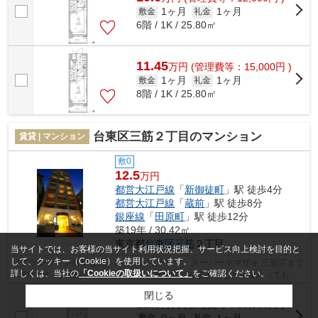
1ヶ月
1ヶ月
敷金
礼金
6階 / 1K / 25.80㎡
11.45
万
円
(管理費等：15,000円 )
1ヶ月
1ヶ月
敷金
礼金
8階 / 1K / 25.80㎡
台東区三筋２丁目のマンション
賃貸 | マンション
敷0
12.5
万円
都営大江戸線
「
新御徒町
」駅 徒歩4分
都営大江戸線
「
蔵前
」駅 徒歩8分
銀座線
「
田原町
」駅 徒歩12分
築19年 / 30.42㎡
東京都
台東区
三筋
２丁目
当サイトでは、お客様の当サイト利用状況把握、サービス向上検討を目的と
して、クッキー（Cookie）を使用しています。
「グランヴァン新御徒町」のここがイチオシ。スーパーヤマザキ 三筋店まで
詳しくは、当社の
「Cookieの取扱いについて」
をご確認ください。
186mです。共用部にはエレベータ・敷地内ごみ置き場などが備わっており
とても充実しています。2駅利用できる...
閉じる
12.5
万
円
(管理費等：10,000円 )
0ヶ月
1ヶ月
敷金
礼金