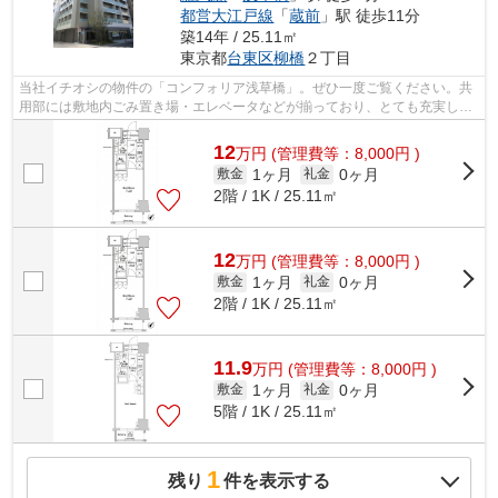
都営大江戸線
「
蔵前
」駅 徒歩11分
築14年 / 25.11㎡
東京都
台東区
柳橋
２丁目
当社イチオシの物件の「コンフォリア浅草橋」。ぜひ一度ご覧ください。共
用部には敷地内ごみ置き場・エレベータなどが揃っており、とても充実して
います。2駅利用可能な利便性の高いマ...
12
万
円
(管理費等：8,000円 )
1ヶ月
0ヶ月
敷金
礼金
2階 / 1K / 25.11㎡
12
万
円
(管理費等：8,000円 )
1ヶ月
0ヶ月
敷金
礼金
2階 / 1K / 25.11㎡
11.9
万
円
(管理費等：8,000円 )
1ヶ月
0ヶ月
敷金
礼金
5階 / 1K / 25.11㎡
1
残り
件を表示する