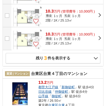
10.3
万
円
(管理費等：10,000円 )
1ヶ月
1ヶ月
敷金
礼金
2階 / 1K / 25.13㎡
10.3
万
円
(管理費等：10,000円 )
1ヶ月
1ヶ月
敷金
礼金
2階 / 1K / 25.13㎡
3
残り
件を表示する
台東区台東４丁目のマンション
賃貸 | マンション
13.2
万円
都営大江戸線
「
新御徒町
」駅 徒歩4分
日比谷線
「
仲御徒町
」駅 徒歩4分
山手線
「
御徒町
」駅 徒歩6分
築2年 / 26.50㎡
東京都
台東区
台東
４丁目