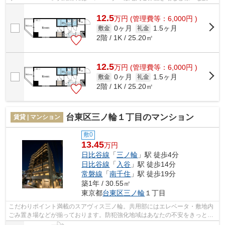
やサービスが揃っているので便利です。...
12.5
万
円
(管理費等：6,000円 )
0ヶ月
1.5ヶ月
敷金
礼金
2階 / 1K / 25.20㎡
12.5
万
円
(管理費等：6,000円 )
0ヶ月
1.5ヶ月
敷金
礼金
2階 / 1K / 25.20㎡
台東区三ノ輪１丁目のマンション
賃貸 | マンション
敷0
13.45
万円
日比谷線
「
三ノ輪
」駅 徒歩4分
日比谷線
「
入谷
」駅 徒歩14分
常磐線
「
南千住
」駅 徒歩19分
築1年 / 30.55㎡
東京都
台東区
三ノ輪
１丁目
こだわりポイント満載のスアヴィス三ノ輪。共用部にはエレベータ・敷地内
ごみ置き場などが揃っております。防犯強化地域はあなたの不安をきっと取
り除いてくれます。こちらの物件はマ...