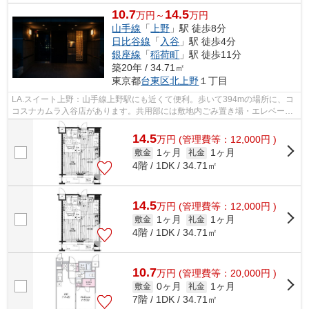
10.7
14.5
万円～
万円
山手線
「
上野
」駅 徒歩8分
日比谷線
「
入谷
」駅 徒歩4分
銀座線
「
稲荷町
」駅 徒歩11分
築20年 / 34.71㎡
東京都
台東区
北上野
１丁目
LA.スイート上野：山手線上野駅にも近くて便利。歩いて394mの場所に、コ
コスナカムラ入谷店があります。共用部には敷地内ごみ置き場・エレベータ
などが備わっておりとても充実していま...
14.5
万
円
(管理費等：12,000円 )
1ヶ月
1ヶ月
敷金
礼金
4階 / 1DK / 34.71㎡
14.5
万
円
(管理費等：12,000円 )
1ヶ月
1ヶ月
敷金
礼金
4階 / 1DK / 34.71㎡
10.7
万
円
(管理費等：20,000円 )
0ヶ月
1ヶ月
敷金
礼金
7階 / 1DK / 34.71㎡