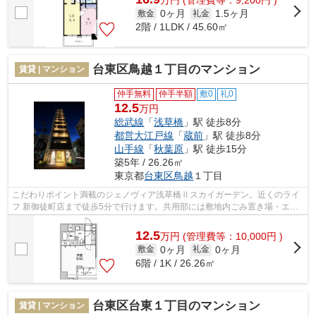
万
円
(管理費等：9,200円 )
0ヶ月
1.5ヶ月
敷金
礼金
2階 / 1LDK / 45.60㎡
台東区鳥越１丁目のマンション
賃貸 | マンション
仲手無料
仲手半額
敷0
礼0
12.5
万円
総武線
「
浅草橋
」駅 徒歩8分
都営大江戸線
「
蔵前
」駅 徒歩8分
山手線
「
秋葉原
」駅 徒歩15分
築5年 / 26.26㎡
東京都
台東区
鳥越
１丁目
こだわりポイント満載のジェノヴィア浅草橋Ⅱスカイガーデン。近くのライ
フ 新御徒町店まで徒歩5分で行けます。共用部には敷地内ごみ置き場・エレ
ベータなどが揃っております。築5年の...
12.5
万
円
(管理費等：10,000円 )
0ヶ月
0ヶ月
敷金
礼金
6階 / 1K / 26.26㎡
台東区台東１丁目のマンション
賃貸 | マンション