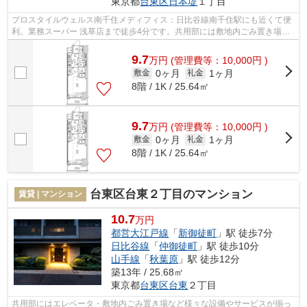
東京都
台東区
日本堤
１丁目
プロスタイルウェルス南千住メディフィス：日比谷線南千住駅にも近くて便
利。業務スーパー 浅草店まで徒歩4分です。共用部には敷地内ごみ置き場・
エレベータなど様々な設備やサービス...
9.7
万
円
(管理費等：10,000円 )
0ヶ月
1ヶ月
敷金
礼金
8階 / 1K / 25.64㎡
9.7
万
円
(管理費等：10,000円 )
0ヶ月
1ヶ月
敷金
礼金
8階 / 1K / 25.64㎡
台東区台東２丁目のマンション
賃貸 | マンション
10.7
万円
都営大江戸線
「
新御徒町
」駅 徒歩7分
日比谷線
「
仲御徒町
」駅 徒歩10分
山手線
「
秋葉原
」駅 徒歩12分
築13年 / 25.68㎡
東京都
台東区
台東
２丁目
共用部にはエレベータ・敷地内ごみ置き場など様々な設備やサービスが揃っ