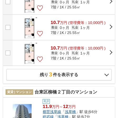
0ヶ月
1ヶ月
敷金
礼金
7階 / 1K / 25.55㎡
10.7
万
円
(管理費等：10,000円 )
0ヶ月
1ヶ月
敷金
礼金
7階 / 1K / 25.55㎡
10.7
万
円
(管理費等：10,000円 )
0ヶ月
1ヶ月
敷金
礼金
7階 / 1K / 25.55㎡
3
残り
件を表示する
台東区柳橋２丁目のマンション
賃貸 | マンション
礼0
11.9
12
万円～
万円
都営浅草線
「
浅草橋
」駅 徒歩6分
総武線
「
浅草橋
」駅 徒歩7分