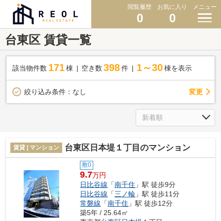
閲覧履歴
お気に入り
メニュー
0
0
台東区 賃貸一覧
171
398
1～30
該当物件数
棟
空き数
件
棟を表示
変更
絞り込み条件：
なし
台東区日本堤１丁目のマンション
賃貸 | マンション
敷0
9.7
万円
日比谷線
「
南千住
」駅 徒歩9分
日比谷線
「
三ノ輪
」駅 徒歩11分
常磐線
「
南千住
」駅 徒歩12分
築5年 / 25.64㎡