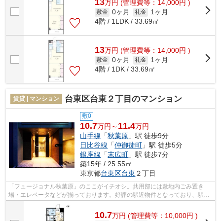
13
万
円
(管理費等：14,000円 )
0ヶ月
1ヶ月
敷金
礼金
4階 / 1LDK / 33.69㎡
13
万
円
(管理費等：14,000円 )
0ヶ月
1ヶ月
敷金
礼金
4階 / 1DK / 33.69㎡
台東区台東２丁目のマンション
賃貸 | マンション
敷0
10.7
11.4
万円～
万円
山手線
「
秋葉原
」駅 徒歩9分
日比谷線
「
仲御徒町
」駅 徒歩5分
銀座線
「
末広町
」駅 徒歩7分
築15年 / 25.55㎡
東京都
台東区
台東
２丁目
「フュージョナル秋葉原」のここがイチオシ。共用部には敷地内ごみ置き
場・エレベータなどが揃っております。好評の駅近物件となっており、駅よ
り徒歩9分に立地しています。独創的なデ...
10.7
万
円
(管理費等：10,000円 )