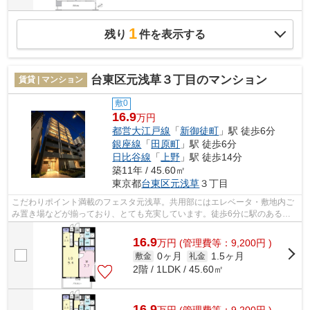
1
残り
件を表示する
台東区元浅草３丁目のマンション
賃貸 | マンション
敷0
16.9
万円
都営大江戸線
「
新御徒町
」駅 徒歩6分
銀座線
「
田原町
」駅 徒歩6分
日比谷線
「
上野
」駅 徒歩14分
築11年 / 45.60㎡
東京都
台東区
元浅草
３丁目
こだわりポイント満載のフェスタ元浅草。共用部にはエレベータ・敷地内ご
み置き場などが揃っており、とても充実しています。徒歩6分に駅のある、
ニーズの高い物件です。こちらの物件か...
16.9
万
円
(管理費等：9,200円 )
0ヶ月
1.5ヶ月
敷金
礼金
2階 / 1LDK / 45.60㎡
16.9