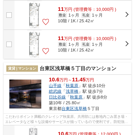
充実しています。犯罪に巻き込まれない...
11
万
円
(管理費等：10,000円 )
1ヶ月
1ヶ月
敷金
礼金
10階 / 1K / 25.42㎡
11
万
円
(管理費等：10,000円 )
1ヶ月
1ヶ月
敷金
礼金
10階 / 1K / 25.42㎡
台東区浅草橋５丁目のマンション
賃貸 | マンション
10.6
11.45
万円～
万円
山手線
「
秋葉原
」駅 徒歩10分
総武線
「
浅草橋
」駅 徒歩7分
日比谷線
「
秋葉原
」駅 徒歩8分
築10年 / 25.80㎡
東京都
台東区
浅草橋
５丁目
こだわりポイント満載のクレイシア秋葉原。共用部には敷地内ごみ置き場・
エレベータなど様々な設備やサービスが揃っているので便利です。防犯強化
地域となっておりますので、夜道の一...
10.6
万
円
(管理費等：12,000円 )