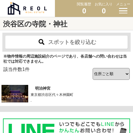
閲覧履歴
お気に入り
メニュー
0
0
渋谷区の寺院・神社
スポットを絞り込む
※物件情報の周辺施設紹介のページであり、各店舗への問い合わせは当
社では対応できません。
該当件数
1
件
明治神宮
東京都渋谷区代々木神園町
-