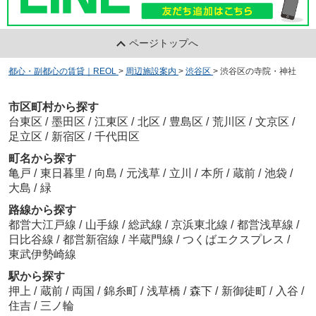
ページトップへ
都心・副都心の賃貸｜REOL
>
周辺施設案内
>
渋谷区
>
渋谷区の寺院・神社
市区町村から探す
台東区
/
墨田区
/
江東区
/
北区
/
豊島区
/
荒川区
/
文京区
/
足立区
/
新宿区
/
千代田区
町名から探す
亀戸
/
東日暮里
/
向島
/
元浅草
/
立川
/
本所
/
蔵前
/
池袋
/
大島
/
緑
路線から探す
都営大江戸線
/
山手線
/
総武線
/
京浜東北線
/
都営浅草線
/
日比谷線
/
都営新宿線
/
半蔵門線
/
つくばエクスプレス
/
東武伊勢崎線
駅から探す
押上
/
蔵前
/
両国
/
錦糸町
/
浅草橋
/
森下
/
新御徒町
/
入谷
/
住吉
/
三ノ輪