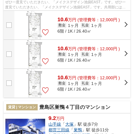
ぜひ一度見ていただきたい、「メイクスデザイン池袋EAST」です。ぜひ一
度見ていただきたい、「メイクスデザイン池袋EAST」です。共用部にはエ
レベータ・敷地内ごみ置き場などが備わっ...
10.6
万
円
(管理費等：12,000円 )
1ヶ月
1ヶ月
敷金
礼金
6階 / 1K / 26.40㎡
10.6
万
円
(管理費等：12,000円 )
1ヶ月
1ヶ月
敷金
礼金
6階 / 1K / 26.40㎡
10.6
万
円
(管理費等：12,000円 )
1ヶ月
1ヶ月
敷金
礼金
6階 / 1K / 26.40㎡
豊島区巣鴨４丁目のマンション
賃貸 | マンション
9.2
万円
山手線
「
大塚
」駅 徒歩7分
都営三田線
「
巣鴨
」駅 徒歩11分