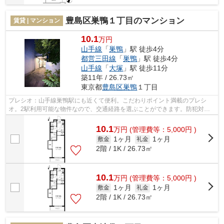
豊島区巣鴨１丁目のマンション
賃貸 | マンション
10.1
万円
山手線
「
巣鴨
」駅 徒歩4分
都営三田線
「
巣鴨
」駅 徒歩4分
山手線
「
大塚
」駅 徒歩11分
築11年 / 26.73㎡
東京都
豊島区
巣鴨
１丁目
プレシオ：山手線巣鴨駅にも近くて便利。こだわりポイント満載のプレシ
オ。2駅利用可能な物件なので、交通経路を選ぶことができます。防犯対策
もバッチリなマンションタイプの物件です...
10.1
万
円
(管理費等：5,000円 )
1ヶ月
1ヶ月
敷金
礼金
2階 / 1K / 26.73㎡
10.1
万
円
(管理費等：5,000円 )
1ヶ月
1ヶ月
敷金
礼金
2階 / 1K / 26.73㎡