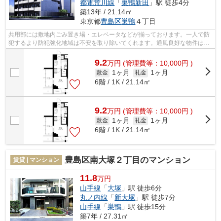
都電荒川線
「
巣鴨新田
」駅 徒歩4分
築13年 / 21.14㎡
東京都
豊島区
巣鴨
４丁目
共用部には敷地内ごみ置き場・エレベータなどが揃っております。一人で防
犯するより防犯強化地域は不安を取り除いてくれます。通風良好な物件はい
つでも気持ちの良い空間です。こだわ...
9.2
万
円
(管理費等：10,000円 )
1ヶ月
1ヶ月
敷金
礼金
6階 / 1K / 21.14㎡
9.2
万
円
(管理費等：10,000円 )
1ヶ月
1ヶ月
敷金
礼金
6階 / 1K / 21.14㎡
豊島区南大塚２丁目のマンション
賃貸 | マンション
11.8
万円
山手線
「
大塚
」駅 徒歩6分
丸ノ内線
「
新大塚
」駅 徒歩7分
山手線
「
巣鴨
」駅 徒歩15分
築7年 / 27.31㎡