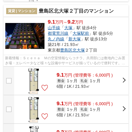
豊島区北大塚２丁目のマンション
賃貸 | マンション
9.1
9.2
万円～
万円
山手線
「
大塚
」駅 徒歩4分
都電荒川線
「
大塚駅前
」駅 徒歩5分
丸ノ内線
「
新大塚
」駅 徒歩13分
築21年 / 21.93㎡
東京都
豊島区
北大塚
２丁目
新着情報：Ｓｃｅｎａ Ｍの空室情報ならコチラ。共用部には敷地内ごみ置
き場・エレベータなど様々な設備やサービスが揃っているので便利です。2
駅利用可能でアクセスの良いマンション...
9.1
万
円
(管理費等：6,000円 )
1ヶ月
1ヶ月
敷金
礼金
6階 / 1K / 21.93㎡
9.1
万
円
(管理費等：6,000円 )
1ヶ月
1ヶ月
敷金
礼金
6階 / 1K / 21.93㎡