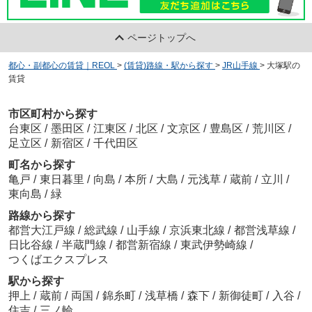
ページトップへ
都心・副都心の賃貸｜REOL
>
(賃貸)路線・駅から探す
>
JR山手線
>
大塚駅の
賃貸
市区町村から探す
台東区
/
墨田区
/
江東区
/
北区
/
文京区
/
豊島区
/
荒川区
/
足立区
/
新宿区
/
千代田区
町名から探す
亀戸
/
東日暮里
/
向島
/
本所
/
大島
/
元浅草
/
蔵前
/
立川
/
東向島
/
緑
路線から探す
都営大江戸線
/
総武線
/
山手線
/
京浜東北線
/
都営浅草線
/
日比谷線
/
半蔵門線
/
都営新宿線
/
東武伊勢崎線
/
つくばエクスプレス
駅から探す
押上
/
蔵前
/
両国
/
錦糸町
/
浅草橋
/
森下
/
新御徒町
/
入谷
/
住吉
/
三ノ輪