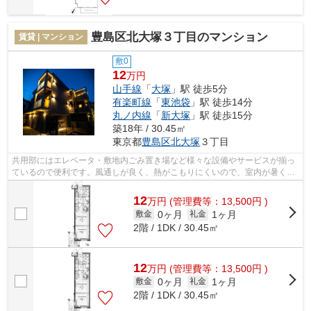
豊島区北大塚３丁目のマンション
賃貸 | マンション
敷0
12
万円
山手線
「
大塚
」駅 徒歩5分
有楽町線
「
東池袋
」駅 徒歩14分
丸ノ内線
「
新大塚
」駅 徒歩15分
築18年 / 30.45㎡
東京都
豊島区
北大塚
３丁目
共用部にはエレベータ・敷地内ごみ置き場など様々な設備やサービスが揃っ
ているので便利です。風通しが良く、熱がこもりにくいので、室内が暑くな
りにくいです。防犯強化地域なので、...
12
万
円
(管理費等：13,500円 )
0ヶ月
1ヶ月
敷金
礼金
2階 / 1DK / 30.45㎡
12
万
円
(管理費等：13,500円 )
0ヶ月
1ヶ月
敷金
礼金
2階 / 1DK / 30.45㎡