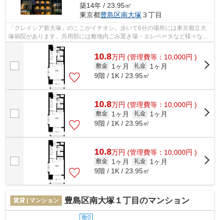
築14年 / 23.95㎡
東京都
豊島区
南大塚
３丁目
「クレイシア新大塚」のここがイチオシ。歩いて6分の場所には東京都立大
塚病院があります。共用部には敷地内ごみ置き場・エレベータなど様々な設
備やサービスが揃っているので便利です...
10.8
万
円
(管理費等：10,000円 )
1ヶ月
1ヶ月
敷金
礼金
9階 / 1K / 23.95㎡
10.8
万
円
(管理費等：10,000円 )
1ヶ月
1ヶ月
敷金
礼金
9階 / 1K / 23.95㎡
10.8
万
円
(管理費等：10,000円 )
1ヶ月
1ヶ月
敷金
礼金
9階 / 1K / 23.95㎡
豊島区南大塚１丁目のマンション
賃貸 | マンション
敷0