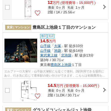
12
万
円
(管理費等：15,000円 )
0ヶ月
1ヶ月
敷金
礼金
2階 / 1K / 25.56㎡
豊島区上池袋１丁目のマンション
賃貸 | マンション
敷0
礼0
14.5
万円
山手線
「
大塚
」駅 徒歩10分
山手線
「
池袋
」駅 徒歩14分
東武東上線
「
北池袋
」駅 徒歩13分
築3年 / 30.71㎡
東京都
豊島区
上池袋
１丁目
エルファーロ大塚Ⅳ：山手線大塚駅にも近くて便利。2駅利用できる場所に
あり、行き先に応じて乗車駅の使い分けができます。こちらは初期費用をカ
ードでお支払いいただける物件です。こ...
14.5
万
円
(管理費等：15,000円 )
0ヶ月
0ヶ月
敷金
礼金
2階 / 1LDK / 30.71㎡
グランドコンシェルジュ上池袋
賃貸 | マンション