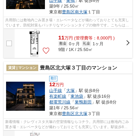
山手線
「
巣鴨
」駅 徒歩8分
築9年 / 25.50㎡
東京都
豊島区
南大塚
１丁目
共用部には敷地内ごみ置き場・エレベータなどが備わっておりとても充実し
ています。防犯対策もバッチリなマンションタイプの物件です。こちらは初
期費用をカードでお支払いいただける...
11
万
円
(管理費等：8,000円 )
0ヶ月
1ヶ月
敷金
礼金
9階 / 1K / 25.50㎡
豊島区北大塚３丁目のマンション
賃貸 | マンション
敷0
12
万円
山手線
「
大塚
」駅 徒歩8分
有楽町線
「
東池袋
」駅 徒歩16分
都電荒川線
「
巣鴨新田
」駅 徒歩8分
築1年 / 25.56㎡
東京都
豊島区
北大塚
３丁目
新着情報：クレヴィスタ大塚の空室情報ならコチラ。共用部には敷地内ごみ
置き場・エレベータなどが備わっておりとても充実しています。駅徒歩8分
に駅が立地する物件なので、電車を多く...