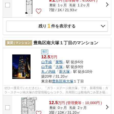
9.2
万
円
(管理費等：6,000円 )
1ヶ月
1.2ヶ月
敷金
礼金
7階 / 1K / 21.93㎡
1
残り
件を表示する
豊島区南大塚１丁目のマンション
賃貸 | マンション
敷0
12.5
万円
山手線
「
巣鴨
」駅 徒歩6分
山手線
「
大塚
」駅 徒歩9分
丸ノ内線
「
新大塚
」駅 徒歩10分
築20年 / 31.20㎡
東京都
豊島区
南大塚
１丁目
ぜひ一度見ていただきたい、「ガラ・ステージ南大塚」です。新着情報：ガ
ラ・ステージ南大塚の空室情報ならコチラ。共用部には敷地内ごみ置き場・
エレベータなどが揃っており、とても...
12.5
万
円
(管理費等：10,000円 )
0ヶ月
2ヶ月
敷金
礼金
3階 / 1DK / 31.20㎡