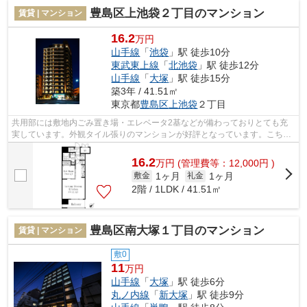
豊島区上池袋２丁目のマンション
賃貸 | マンション
16.2
万円
山手線
「
池袋
」駅 徒歩10分
東武東上線
「
北池袋
」駅 徒歩12分
山手線
「
大塚
」駅 徒歩15分
築3年 / 41.51㎡
東京都
豊島区
上池袋
２丁目
共用部には敷地内ごみ置き場・エレベータ2基などが備わっておりとても充
実しています。外観タイル張りのマンションが好評となっています。こちら
の物件はマンションです。利便性の高い...
16.2
万
円
(管理費等：12,000円 )
1ヶ月
1ヶ月
敷金
礼金
2階 / 1LDK / 41.51㎡
豊島区南大塚１丁目のマンション
賃貸 | マンション
敷0
11
万円
山手線
「
大塚
」駅 徒歩6分
丸ノ内線
「
新大塚
」駅 徒歩9分