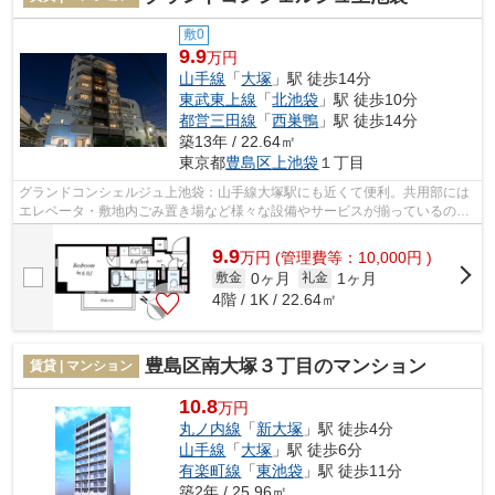
敷0
9.9
万円
山手線
「
大塚
」駅 徒歩14分
東武東上線
「
北池袋
」駅 徒歩10分
都営三田線
「
西巣鴨
」駅 徒歩14分
築13年 / 22.64㎡
東京都
豊島区
上池袋
１丁目
グランドコンシェルジュ上池袋：山手線大塚駅にも近くて便利。共用部には
エレベータ・敷地内ごみ置き場など様々な設備やサービスが揃っているので
便利です。おしゃれが気になる方でも...
9.9
万
円
(管理費等：10,000円 )
0ヶ月
1ヶ月
敷金
礼金
4階 / 1K / 22.64㎡
豊島区南大塚３丁目のマンション
賃貸 | マンション
10.8
万円
丸ノ内線
「
新大塚
」駅 徒歩4分
山手線
「
大塚
」駅 徒歩6分
有楽町線
「
東池袋
」駅 徒歩11分
築2年 / 25.96㎡