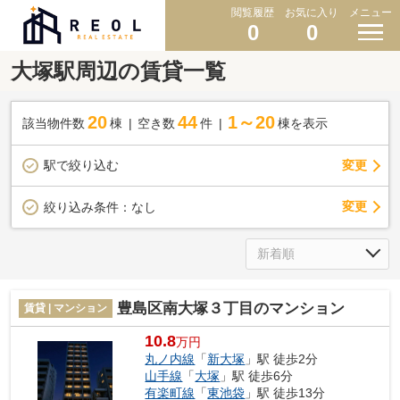
閲覧履歴
お気に入り
メニュー
0
0
大塚駅周辺の賃貸一覧
20
44
1～20
該当物件数
棟
空き数
件
棟を表示
駅で絞り込む
変更
変更
絞り込み条件：
なし
豊島区南大塚３丁目のマンション
賃貸 | マンション
10.8
万円
丸ノ内線
「
新大塚
」駅 徒歩2分
山手線
「
大塚
」駅 徒歩6分
有楽町線
「
東池袋
」駅 徒歩13分