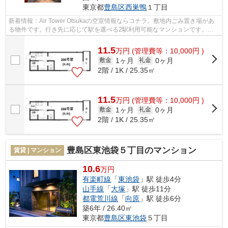
東京都
豊島区
西巣鴨
１丁目
新着情報：Air Tower Otsukaの空室情報ならコチラ。敷地内ごみ置き場があ
る物件です。行き先に応じて駅を選べる2駅利用可能なマンションです。み
なさんで協力して守っていく防犯強化地...
11.5
万
円
(管理費等：10,000円 )
1ヶ月
0ヶ月
敷金
礼金
2階 / 1K / 25.35㎡
11.5
万
円
(管理費等：10,000円 )
1ヶ月
0ヶ月
敷金
礼金
2階 / 1K / 25.35㎡
豊島区東池袋５丁目のマンション
賃貸 | マンション
10.6
万円
有楽町線
「
東池袋
」駅 徒歩4分
山手線
「
大塚
」駅 徒歩11分
都電荒川線
「
向原
」駅 徒歩6分
築6年 / 26.40㎡
東京都
豊島区
東池袋
５丁目