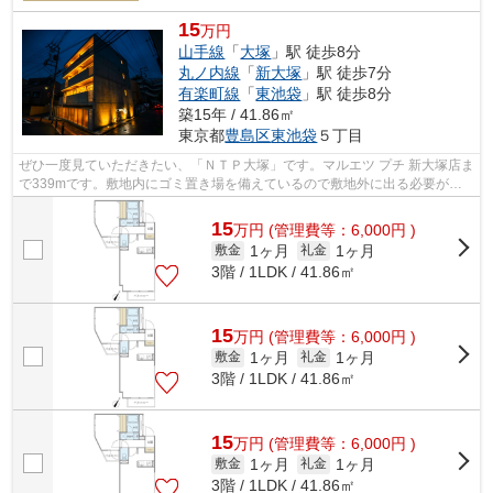
15
万円
山手線
「
大塚
」駅 徒歩8分
丸ノ内線
「
新大塚
」駅 徒歩7分
有楽町線
「
東池袋
」駅 徒歩8分
築15年 / 41.86㎡
東京都
豊島区
東池袋
５丁目
ぜひ一度見ていただきたい、「ＮＴＰ大塚」です。マルエツ プチ 新大塚店ま
で339mです。敷地内にゴミ置き場を備えているので敷地外に出る必要が無
く、短時間でサッとゴミ出しを終えら...
15
万
円
(管理費等：6,000円 )
1ヶ月
1ヶ月
敷金
礼金
3階 / 1LDK / 41.86㎡
15
万
円
(管理費等：6,000円 )
1ヶ月
1ヶ月
敷金
礼金
3階 / 1LDK / 41.86㎡
15
万
円
(管理費等：6,000円 )
1ヶ月
1ヶ月
敷金
礼金
3階 / 1LDK / 41.86㎡