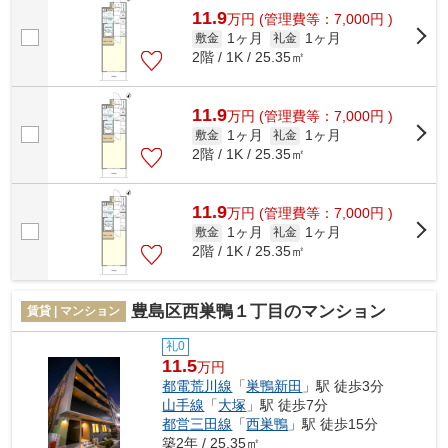
11.9
万
円
(管理費等：7,000円 )
1ヶ月
1ヶ月
敷金
礼金
2階 / 1K / 25.35㎡
11.9
万
円
(管理費等：7,000円 )
1ヶ月
1ヶ月
敷金
礼金
2階 / 1K / 25.35㎡
11.9
万
円
(管理費等：7,000円 )
1ヶ月
1ヶ月
敷金
礼金
2階 / 1K / 25.35㎡
豊島区西巣鴨１丁目のマンション
賃貸 | マンション
礼0
11.5
万円
都電荒川線
「
巣鴨新田
」駅 徒歩3分
山手線
「
大塚
」駅 徒歩7分
都営三田線
「
西巣鴨
」駅 徒歩15分
築2年 / 25.35㎡