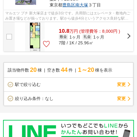
東京都
豊島区
南大塚
３丁目
マルエツ プチ 新大塚店まで徒歩3分です。共用部にはエレベータ・敷地内ご
み置き場などが揃っております。駅から徒歩4分というアクセス良好な駅近
物件はいかがですか。こちらは初期費...
10.8
万
円
(管理費等：8,000円 )
1ヶ月
1ヶ月
敷金
礼金
7階 / 1K / 25.96㎡
20
44
1～20
該当物件数
棟
空き数
件
棟を表示
駅で絞り込む
変更
変更
絞り込み条件：
なし