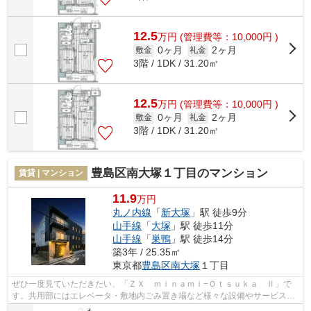
12.5
万
円
(管理費等：10,000円 )
0ヶ月
2ヶ月
敷金
礼金
3階 / 1DK / 31.20㎡
12.5
万
円
(管理費等：10,000円 )
0ヶ月
2ヶ月
敷金
礼金
3階 / 1DK / 31.20㎡
豊島区南大塚１丁目のマンション
賃貸 | マンション
11.9
万円
丸ノ内線
「
新大塚
」駅 徒歩9分
山手線
「
大塚
」駅 徒歩11分
山手線
「
巣鴨
」駅 徒歩14分
築3年 / 25.35㎡
東京都
豊島区
南大塚
１丁目
ぜひ一度見ていただきたい、「ＺＸ ｍｉｎａｍｉ−Ｏｔｓｕｋａ Ⅱ」で
す。共用部にはエレベータ・敷地内ごみ置き場など様々な設備やサービスが
揃っているので便利です。利便性の高い...