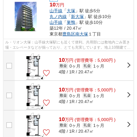
10
万円
山手線
「
大塚
」駅 徒歩5分
丸ノ内線
「
新大塚
」駅 徒歩10分
山手線
「
巣鴨
」駅 徒歩10分
築12年 / 20.47㎡
東京都
豊島区
南大塚
１丁目
ル・リオン大塚：山手線大塚駅にも近くて便利。共用部には敷地内ごみ置き
場・エレベータなどが揃っており、とても充実しています。地上10階建ての
物件です。一人で防犯するより防犯強...
10
万
円
(管理費等：5,000円 )
0ヶ月
1ヶ月
敷金
礼金
4階 / 1R / 20.47㎡
10
万
円
(管理費等：5,000円 )
0ヶ月
1ヶ月
敷金
礼金
4階 / 1R / 20.47㎡
10
万
円
(管理費等：5,000円 )
0ヶ月
1ヶ月
敷金
礼金
4階 / 1R / 20.47㎡