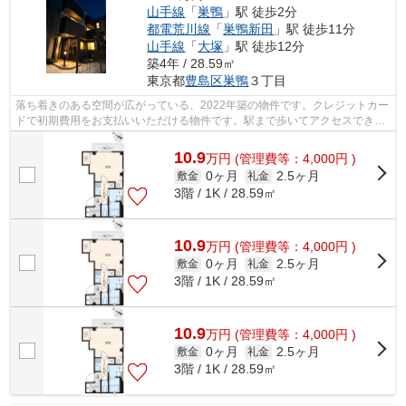
山手線
「
巣鴨
」駅 徒歩2分
都電荒川線
「
巣鴨新田
」駅 徒歩11分
山手線
「
大塚
」駅 徒歩12分
築4年 / 28.59㎡
東京都
豊島区
巣鴨
３丁目
落ち着きのある空間が広がっている、2022年築の物件です。クレジットカー
ドで初期費用をお支払いいただける物件です。駅まで歩いてアクセスでき
る、徒歩2分の距離に立地する物件です。...
10.9
万
円
(管理費等：4,000円 )
0ヶ月
2.5ヶ月
敷金
礼金
3階 / 1K / 28.59㎡
10.9
万
円
(管理費等：4,000円 )
0ヶ月
2.5ヶ月
敷金
礼金
3階 / 1K / 28.59㎡
10.9
万
円
(管理費等：4,000円 )
0ヶ月
2.5ヶ月
敷金
礼金
3階 / 1K / 28.59㎡