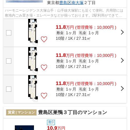
東京都
豊島区
南大塚
２丁目
ハーモニーレジデンス大塚山手：山手線大塚駅にも近くて便利。共用部には
敷地内ごみ置き場・エレベータなどが揃っております。2駅利用ができて、
電車での移動に役立つ物件です。みなさ...
11.8
万
円
(管理費等：10,000円 )
1ヶ月
1ヶ月
敷金
礼金
10階 / 1K / 27.31㎡
11.8
万
円
(管理費等：10,000円 )
1ヶ月
1ヶ月
敷金
礼金
10階 / 1K / 27.31㎡
11.8
万
円
(管理費等：10,000円 )
1ヶ月
1ヶ月
敷金
礼金
10階 / 1K / 27.31㎡
豊島区巣鴨３丁目のマンション
賃貸 | マンション
敷0
10.9
万円