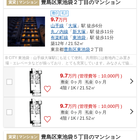
豊島区東池袋２丁目のマンション
賃貸 | マンション
敷0
礼0
9.7
万円
山手線
「
大塚
」駅 徒歩6分
丸ノ内線
「
新大塚
」駅 徒歩11分
有楽町線
「
東池袋
」駅 徒歩11分
築12年 / 21.52㎡
東京都
豊島区
東池袋
２丁目
B CITY 東池袋：山手線大塚駅にも近くて便利。共用部には敷地内ごみ置き
場・エレベータなどが揃っており、とても充実しています。みなさんで協力
して守っていく防犯強化地域は安心です...
9.7
万
円
(管理費等：10,000円 )
0ヶ月
0ヶ月
敷金
礼金
4階 / 1K / 21.52㎡
9.7
万
円
(管理費等：10,000円 )
0ヶ月
0ヶ月
敷金
礼金
4階 / 1K / 21.52㎡
豊島区東池袋５丁目のマンション
賃貸 | マンション