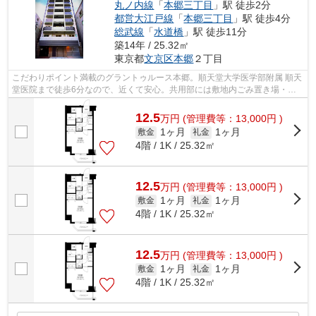
丸ノ内線
「
本郷三丁目
」駅 徒歩2分
都営大江戸線
「
本郷三丁目
」駅 徒歩4分
総武線
「
水道橋
」駅 徒歩11分
築14年 / 25.32㎡
東京都
文京区
本郷
２丁目
こだわりポイント満載のグラントゥルース本郷。順天堂大学医学部附属 順天
堂医院まで徒歩6分なので、近くて安心。共用部には敷地内ごみ置き場・エ
レベータなどが備わっておりとても充...
12.5
万
円
(管理費等：13,000円 )
1ヶ月
1ヶ月
敷金
礼金
4階 / 1K / 25.32㎡
12.5
万
円
(管理費等：13,000円 )
1ヶ月
1ヶ月
敷金
礼金
4階 / 1K / 25.32㎡
12.5
万
円
(管理費等：13,000円 )
1ヶ月
1ヶ月
敷金
礼金
4階 / 1K / 25.32㎡