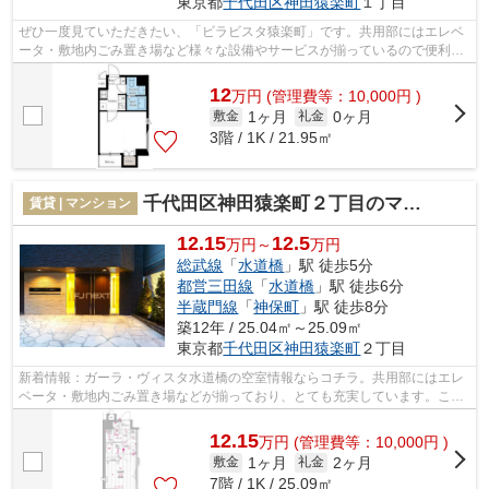
東京都
千代田区
神田猿楽町
１丁目
ぜひ一度見ていただきたい、「ビラビスタ猿楽町」です。共用部にはエレベ
ータ・敷地内ごみ置き場など様々な設備やサービスが揃っているので便利で
す。タイルが外壁には張られています...
12
万
円
(管理費等：10,000円 )
1ヶ月
0ヶ月
敷金
礼金
3階 / 1K / 21.95㎡
千代田区神田猿楽町２丁目のマンション
賃貸 | マンション
12.15
12.5
万円～
万円
総武線
「
水道橋
」駅 徒歩5分
都営三田線
「
水道橋
」駅 徒歩6分
半蔵門線
「
神保町
」駅 徒歩8分
築12年 / 25.04㎡～25.09㎡
東京都
千代田区
神田猿楽町
２丁目
新着情報：ガーラ・ヴィスタ水道橋の空室情報ならコチラ。共用部にはエレ
ベータ・敷地内ごみ置き場などが揃っており、とても充実しています。こち
らは初期費用をカードでお支払いいた...
12.15
万
円
(管理費等：10,000円 )
1ヶ月
2ヶ月
敷金
礼金
7階 / 1K / 25.09㎡