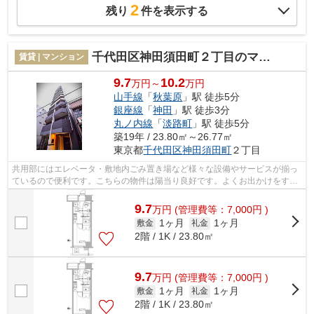
2
残り
件を表示する
千代田区神田須田町２丁目のマンション
賃貸 | マンション
9.7
10.2
万円～
万円
山手線
「
秋葉原
」駅 徒歩5分
銀座線
「
神田
」駅 徒歩3分
丸ノ内線
「
淡路町
」駅 徒歩5分
築19年 / 23.80㎡～26.77㎡
東京都
千代田区
神田須田町
２丁目
共用部にはエレベータ・敷地内ごみ置き場など様々な設備やサービスが揃っ
ているので便利です。こちらの物件は陽当り良好です。よくお出かけをする
方にも便利な、2駅利用可能なマンショ...
9.7
万
円
(管理費等：7,000円 )
1ヶ月
1ヶ月
敷金
礼金
2階 / 1K / 23.80㎡
9.7
万
円
(管理費等：7,000円 )
1ヶ月
1ヶ月
敷金
礼金
2階 / 1K / 23.80㎡