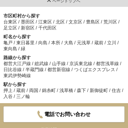
ページトップへ
市区町村から探す
台東区
/
墨田区
/
江東区
/
北区
/
文京区
/
豊島区
/
荒川区
/
足立区
/
新宿区
/
千代田区
町名から探す
亀戸
/
東日暮里
/
向島
/
本所
/
大島
/
元浅草
/
蔵前
/
立川
/
東向島
/
緑
路線から探す
都営大江戸線
/
総武線
/
山手線
/
京浜東北線
/
都営浅草線
/
日比谷線
/
半蔵門線
/
都営新宿線
/
つくばエクスプレス
/
東武伊勢崎線
駅から探す
押上
/
蔵前
/
両国
/
錦糸町
/
浅草橋
/
森下
/
新御徒町
/
住吉
/
入谷
/
三ノ輪
電話でお問い合わせ