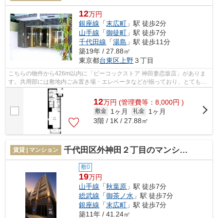
12
万円
銀座線
「
末広町
」駅 徒歩2分
山手線
「
御徒町
」駅 徒歩7分
千代田線
「
湯島
」駅 徒歩11分
築19年 / 27.88㎡
東京都
台東区
上野
３丁目
こちらの物件から426m以内に「ピーコックストア 神田妻恋坂店」がありま
す。共用部には敷地内ごみ置き場・エレベータなどが揃っており、とても充
実しています。徒歩2分で駅にアクセス...
12
万
円
(管理費等：8,000円 )
1ヶ月
1ヶ月
敷金
礼金
3階 / 1K / 27.88㎡
千代田区外神田２丁目のマンション
賃貸 | マンション
敷0
19
万円
山手線
「
秋葉原
」駅 徒歩7分
総武線
「
御茶ノ水
」駅 徒歩7分
銀座線
「
末広町
」駅 徒歩7分
築11年 / 41.24㎡