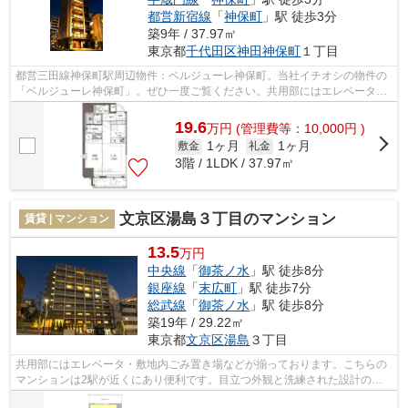
都営新宿線
「
神保町
」駅 徒歩3分
築9年 / 37.97㎡
東京都
千代田区
神田神保町
１丁目
都営三田線神保町駅周辺物件：ベルジューレ神保町。当社イチオシの物件の
「ベルジューレ神保町」。ぜひ一度ご覧ください。共用部にはエレベータ・
敷地内ごみ置き場などが揃っておりま...
19.6
万
円
(管理費等：10,000円 )
1ヶ月
1ヶ月
敷金
礼金
3階 / 1LDK / 37.97㎡
文京区湯島３丁目のマンション
賃貸 | マンション
13.5
万円
中央線
「
御茶ノ水
」駅 徒歩8分
銀座線
「
末広町
」駅 徒歩7分
総武線
「
御茶ノ水
」駅 徒歩8分
築19年 / 29.22㎡
東京都
文京区
湯島
３丁目
共用部にはエレベータ・敷地内ごみ置き場などが揃っております。こちらの
マンションは2駅が近くにあり便利です。目立つ外観と洗練された設計の内
装を持つデザイナーズ。防犯が強化され...