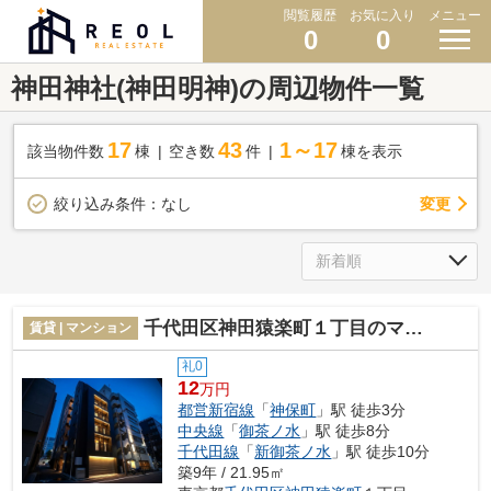
閲覧履歴
お気に入り
メニュー
0
0
神田神社(神田明神)の周辺物件一覧
17
43
1～17
該当物件数
棟
空き数
件
棟を表示
変更
絞り込み条件：
なし
千代田区神田猿楽町１丁目のマンション
賃貸 | マンション
礼0
12
万円
都営新宿線
「
神保町
」駅 徒歩3分
中央線
「
御茶ノ水
」駅 徒歩8分
千代田線
「
新御茶ノ水
」駅 徒歩10分
築9年 / 21.95㎡