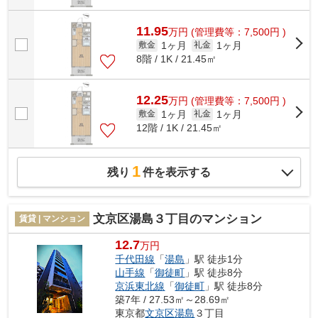
11.95
万
円
(管理費等：7,500円 )
1ヶ月
1ヶ月
敷金
礼金
8階 / 1K / 21.45㎡
12.25
万
円
(管理費等：7,500円 )
1ヶ月
1ヶ月
敷金
礼金
12階 / 1K / 21.45㎡
1
残り
件を表示する
文京区湯島３丁目のマンション
賃貸 | マンション
12.7
万円
千代田線
「
湯島
」駅 徒歩1分
山手線
「
御徒町
」駅 徒歩8分
京浜東北線
「
御徒町
」駅 徒歩8分
築7年 / 27.53㎡～28.69㎡
東京都
文京区
湯島
３丁目