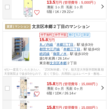
13.5
万
円
(管理費等：5,000円 )
1ヶ月
1ヶ月
敷金
礼金
5階 / 1K / 29.22㎡
文京区本郷２丁目のマンション
賃貸 | マンション
仲手無料
仲手半額
敷0
礼0
新築
15.8
万円
丸ノ内線
「
本郷三丁目
」駅 徒歩3分
都営大江戸線
「
本郷三丁目
」駅 徒歩4分
総武線
「
御茶ノ水
」駅 徒歩10分
築1年未満 / 26.14㎡
東京都
文京区
本郷
２丁目
ぜひ一度見ていただきたい、「ZOOM本郷」です。順天堂大学医学部附属 順
天堂医院まで徒歩5分なので、近くて安心。共用部にはエレベータ・敷地内
ごみ置き場などが揃っております。こだ...
15.8
万
円
(管理費等：15,000円 )
0ヶ月
0ヶ月
敷金
礼金
6階 / 1DK / 26.14㎡
15.8
万
円
(管理費等：15,000円 )