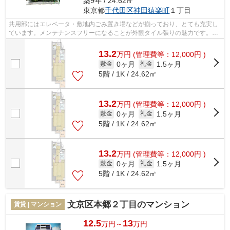
築9年 / 24.62㎡
東京都
千代田区
神田猿楽町
１丁目
共用部にはエレベータ・敷地内ごみ置き場などが揃っており、とても充実し
ています。メンテナンスフリーになることが外観タイル張りの魅力です。地
上13階建てで景色も良く、多数のお問...
13.2
万
円
(管理費等：12,000円 )
0ヶ月
1.5ヶ月
敷金
礼金
5階 / 1K / 24.62㎡
13.2
万
円
(管理費等：12,000円 )
0ヶ月
1.5ヶ月
敷金
礼金
5階 / 1K / 24.62㎡
13.2
万
円
(管理費等：12,000円 )
0ヶ月
1.5ヶ月
敷金
礼金
5階 / 1K / 24.62㎡
文京区本郷２丁目のマンション
賃貸 | マンション
12.5
13
万円～
万円