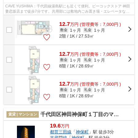
CAVE YUSHIMA：千代田線湯島駅にも近くて便利。ピーコックストア 神田
妻恋坂店まで徒歩7分です。共用部には敷地内ごみ置き場・エレベータなど
が揃っており、とても充実しています。2駅...
12.7
万
円
(管理費等：7,000円 )
1ヶ月
1ヶ月
敷金
礼金
2階 / 1K / 27.53㎡
12.7
万
円
(管理費等：7,000円 )
1ヶ月
1ヶ月
敷金
礼金
8階 / 1K / 28.69㎡
12.7
万
円
(管理費等：7,000円 )
1ヶ月
1ヶ月
敷金
礼金
8階 / 1K / 28.69㎡
千代田区神田神保町１丁目のマンション
賃貸 | マンション
19.6
万円
都営三田線
「
神保町
」駅 徒歩3分
半蔵門線
「
神保町
」駅 徒歩3分