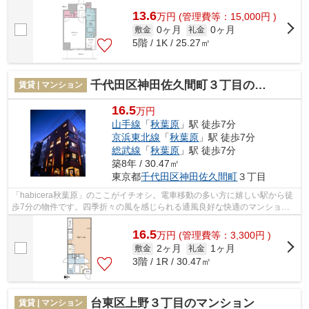
13.6
万
円
(管理費等：15,000円 )
0ヶ月
0ヶ月
敷金
礼金
5階 / 1K / 25.27㎡
千代田区神田佐久間町３丁目のマンション
賃貸 | マンション
16.5
万円
山手線
「
秋葉原
」駅 徒歩7分
京浜東北線
「
秋葉原
」駅 徒歩7分
総武線
「
秋葉原
」駅 徒歩7分
築8年 / 30.47㎡
東京都
千代田区
神田佐久間町
３丁目
「habicera秋葉原」のここがイチオシ。電車移動の多い方に嬉しい駅から徒
歩7分の物件です。四季折々の風を感じられる通風良好な快適のマンション
です。周辺に駅が2つあるので電車での...
16.5
万
円
(管理費等：3,300円 )
2ヶ月
1ヶ月
敷金
礼金
3階 / 1R / 30.47㎡
台東区上野３丁目のマンション
賃貸 | マンション