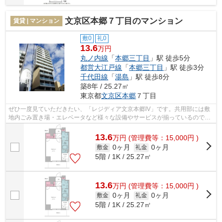
文京区本郷７丁目のマンション
賃貸 | マンション
敷0
礼0
13.6
万円
丸ノ内線
「
本郷三丁目
」駅 徒歩5分
都営大江戸線
「
本郷三丁目
」駅 徒歩3分
千代田線
「
湯島
」駅 徒歩8分
築8年 / 25.27㎡
東京都
文京区
本郷
７丁目
ぜひ一度見ていただきたい、「レジディア文京本郷IV」です。共用部には敷
地内ごみ置き場・エレベータなど様々な設備やサービスが揃っているので便
利です。高ニーズな駅近の物件で、徒...
13.6
万
円
(管理費等：15,000円 )
0ヶ月
0ヶ月
敷金
礼金
5階 / 1K / 25.27㎡
13.6
万
円
(管理費等：15,000円 )
0ヶ月
0ヶ月
敷金
礼金
5階 / 1K / 25.27㎡