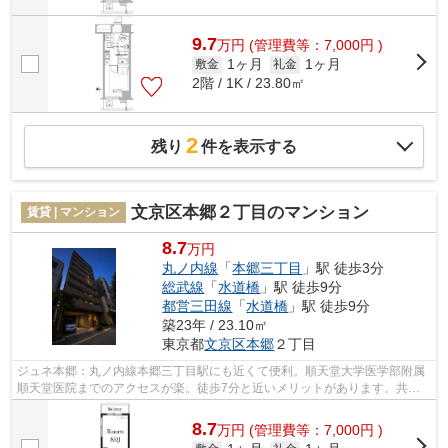
9.7
万
円
(管理費等：7,000円 )
1ヶ月
1ヶ月
敷金
礼金
2階 / 1K / 23.80㎡
2
残り
件を表示する
文京区本郷２丁目のマンション
賃貸 | マンション
8.7
万円
丸ノ内線
「
本郷三丁目
」駅 徒歩3分
総武線
「
水道橋
」駅 徒歩9分
都営三田線
「
水道橋
」駅 徒歩9分
築23年 / 23.10㎡
東京都
文京区
本郷
２丁目
ジュネ本郷：丸ノ内線本郷三丁目駅にも近くて便利。順天堂大学医学部附属
順天堂医院までのアクセスが楽。徒歩7分と近いメリットがあります。共用
部には敷地内ごみ置き場・エレベータ...
8.7
万
円
(管理費等：7,000円 )