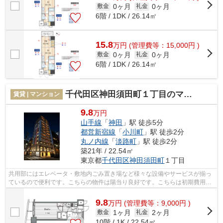
0ヶ月
0ヶ月
敷金
礼金
6階 / 1DK / 26.14㎡
15.8
万
円
(管理費等：15,000円 )
0ヶ月
0ヶ月
敷金
礼金
6階 / 1DK / 26.14㎡
千代田区神田須田町１丁目のマンション
賃貸 | マンション
9.8
万円
山手線
「
神田
」駅 徒歩5分
都営新宿線
「
小川町
」駅 徒歩2分
丸ノ内線
「
淡路町
」駅 徒歩2分
築21年 / 22.54㎡
東京都
千代田区
神田須田町
１丁目
共用部にはエレベータ・敷地内ごみ置き場など様々な設備やサービスが揃っ
ているので便利です。こちらの物件は陽当り良好です。こちらは初期費用を
カードでお支払いいただけるマンショ...
9.8
万
円
(管理費等：9,000円 )
1ヶ月
2ヶ月
敷金
礼金
10階 / 1K / 22.54㎡