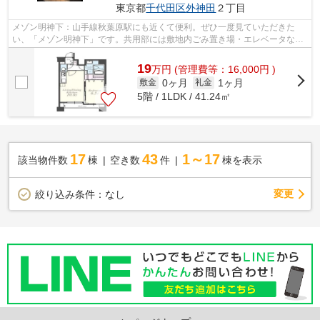
東京都
千代田区
外神田
２丁目
メゾン明神下：山手線秋葉原駅にも近くて便利。ぜひ一度見ていただきた
い、「メゾン明神下」です。共用部には敷地内ごみ置き場・エレベータなど
様々な設備やサービスが揃っているので...
19
万
円
(管理費等：16,000円 )
0ヶ月
1ヶ月
敷金
礼金
5階 / 1LDK / 41.24㎡
17
43
1～17
該当物件数
棟
空き数
件
棟を表示
変更
絞り込み条件：
なし