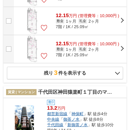
12.15
万
円
(管理費等：10,000円 )
1ヶ月
2ヶ月
敷金
礼金
7階 / 1K / 25.09㎡
12.15
万
円
(管理費等：10,000円 )
1ヶ月
2ヶ月
敷金
礼金
7階 / 1K / 25.09㎡
3
残り
件を表示する
千代田区神田猿楽町１丁目のマンション
賃貸 | マンション
敷0
13.2
万円
都営新宿線
「
神保町
」駅 徒歩4分
中央線
「
御茶ノ水
」駅 徒歩8分
千代田線
「
新御茶ノ水
」駅 徒歩10分