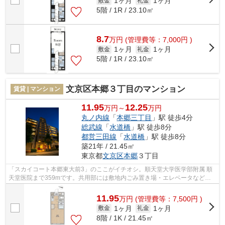
1ヶ月
1ヶ月
敷金
礼金
5階 / 1R / 23.10㎡
8.7
万
円
(管理費等：7,000円 )
1ヶ月
1ヶ月
敷金
礼金
5階 / 1R / 23.10㎡
文京区本郷３丁目のマンション
賃貸 | マンション
11.95
12.25
万円～
万円
丸ノ内線
「
本郷三丁目
」駅 徒歩4分
総武線
「
水道橋
」駅 徒歩8分
都営三田線
「
水道橋
」駅 徒歩8分
築21年 / 21.45㎡
東京都
文京区
本郷
３丁目
「スカイコート本郷東大前3」のここがイチオシ。順天堂大学医学部附属 順
天堂医院まで359mです。共用部には敷地内ごみ置き場・エレベータなどが
揃っております。こちらは初期費用をカ...
11.95
万
円
(管理費等：7,500円 )
1ヶ月
1ヶ月
敷金
礼金
8階 / 1K / 21.45㎡