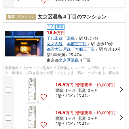
文京区湯島４丁目のマンション
賃貸 | マンション
礼0
新築
16.5
万円
千代田線
「
湯島
」駅 徒歩7分
丸ノ内線
「
本郷三丁目
」駅 徒歩10分
都営大江戸線
「
本郷三丁目
」駅 徒歩10分
築1年未満 / 25.47㎡
東京都
文京区
湯島
４丁目
新着情報：リビオメゾン湯島の空室情報ならコチラ。共用部にはエレベー
タ・敷地内ごみ置き場などが揃っております。高いニーズのある、駅徒歩7
分の物件です。2026年築の物件となってお...
16.5
万
円
(管理費等：10,000円 )
1ヶ月
0ヶ月
敷金
礼金
2階 / 1DK / 25.47㎡
16.5
万
円
(管理費等：10,000円 )
1ヶ月
0ヶ月
敷金
礼金
2階 / 1DK / 25.47㎡