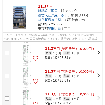
11.3
万円
総武線
「
両国
」駅 徒歩3分
都営大江戸線
「
森下
」駅 徒歩11分
都営新宿線
「
菊川
」駅 徒歩17分
築10年 / 25.83㎡
東京都
墨田区
緑
１丁目
アルテシモラヴィ：総武線両国駅にも近くて便利。歩いて471mの場所に、
maruetsu(マルエツ) 両国亀沢店があります。共用部には敷地内ごみ置き場・
エレベータなどが揃っております。2駅...
11.3
万
円
(管理費等：10,000円 )
1ヶ月
1ヶ月
敷金
礼金
5階 / 1K / 25.83㎡
11.3
万
円
(管理費等：10,000円 )
1ヶ月
1ヶ月
敷金
礼金
5階 / 1K / 25.83㎡
11.3
万
円
(管理費等：10,000円 )
1ヶ月
1ヶ月
敷金
礼金
5階 / 1K / 25.83㎡