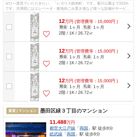
ぜひ一度見ていただきたい、「レガリス錦糸町」です。菊川公園まで332m
です。共用部にはエレベータ・敷地内ごみ置き場など様々な設備やサービス
が揃っているので便利です。駅が周辺に2...
12
万
円
(管理費等：15,000円 )
1ヶ月
1ヶ月
敷金
礼金
2階 / 1K / 26.72㎡
12
万
円
(管理費等：15,000円 )
1ヶ月
1ヶ月
敷金
礼金
2階 / 1K / 26.72㎡
12
万
円
(管理費等：15,000円 )
1ヶ月
1ヶ月
敷金
礼金
2階 / 1K / 26.72㎡
墨田区緑３丁目のマンション
賃貸 | マンション
11.488
万円
都営大江戸線
「
両国
」駅 徒歩8分
総武線
「
両国
」駅 徒歩8分