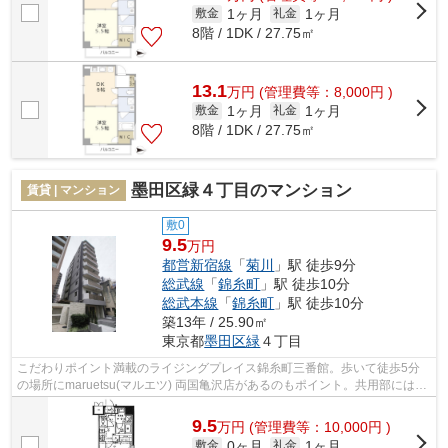
1ヶ月
1ヶ月
敷金
礼金
8階 / 1DK / 27.75㎡
13.1
万
円
(管理費等：8,000円 )
1ヶ月
1ヶ月
敷金
礼金
8階 / 1DK / 27.75㎡
墨田区緑４丁目のマンション
賃貸 | マンション
敷0
9.5
万円
都営新宿線
「
菊川
」駅 徒歩9分
総武線
「
錦糸町
」駅 徒歩10分
総武本線
「
錦糸町
」駅 徒歩10分
築13年 / 25.90㎡
東京都
墨田区
緑
４丁目
こだわりポイント満載のライジングプレイス錦糸町三番館。歩いて徒歩5分
の場所にmaruetsu(マルエツ) 両国亀沢店があるのもポイント。共用部にはエ
レベータ・敷地内ごみ置き場などが揃...
9.5
万
円
(管理費等：10,000円 )
0ヶ月
1ヶ月
敷金
礼金