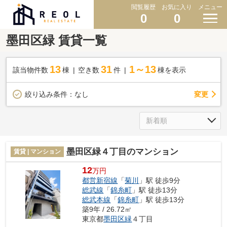
閲覧履歴
お気に入り
メニュー
0
0
墨田区緑 賃貸一覧
13
31
1～13
該当物件数
棟
空き数
件
棟を表示
変更
絞り込み条件：
なし
墨田区緑４丁目のマンション
賃貸 | マンション
12
万円
都営新宿線
「
菊川
」駅 徒歩9分
総武線
「
錦糸町
」駅 徒歩13分
総武本線
「
錦糸町
」駅 徒歩13分
築9年 / 26.72㎡
東京都
墨田区
緑
４丁目