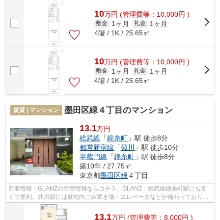
10
万
円
(管理費等：10,000円 )
1ヶ月
1ヶ月
敷金
礼金
4階 / 1K / 25.65㎡
10
万
円
(管理費等：10,000円 )
1ヶ月
1ヶ月
敷金
礼金
4階 / 1K / 25.65㎡
墨田区緑４丁目のマンション
賃貸 | マンション
13.1
万円
総武線
「
錦糸町
」駅 徒歩8分
都営新宿線
「
菊川
」駅 徒歩10分
半蔵門線
「
錦糸町
」駅 徒歩8分
築10年 / 27.75㎡
東京都
墨田区
緑
４丁目
新着情報：GLANZの空室情報ならコチラ。GLANZ：総武線錦糸町駅にも近
くて便利。共用部には敷地内ごみ置き場・エレベータなどが備わっておりと
ても充実しています。デザイナーズ物件は...
13.1
万
円
(管理費等：8,000円 )