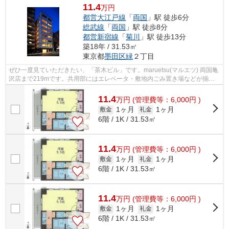
11.4
万円
都営大江戸線
「
両国
」駅 徒歩6分
総武線
「
両国
」駅 徒歩8分
都営新宿線
「
菊川
」駅 徒歩13分
築18年 / 31.53㎡
東京都
墨田区
緑
２丁目
ぜひ一度見ていただきたい、「茶木ビル」です。maruetsu(マルエツ) 両国亀
沢店まで219mです。共用部にはエレベータ・敷地内ごみ置き場などが揃っ
ており、とても充実しています。物件の...
11.4
万
円
(管理費等：6,000円 )
1ヶ月
1ヶ月
敷金
礼金
6階 / 1K / 31.53㎡
11.4
万
円
(管理費等：6,000円 )
1ヶ月
1ヶ月
敷金
礼金
6階 / 1K / 31.53㎡
11.4
万
円
(管理費等：6,000円 )
1ヶ月
1ヶ月
敷金
礼金
6階 / 1K / 31.53㎡