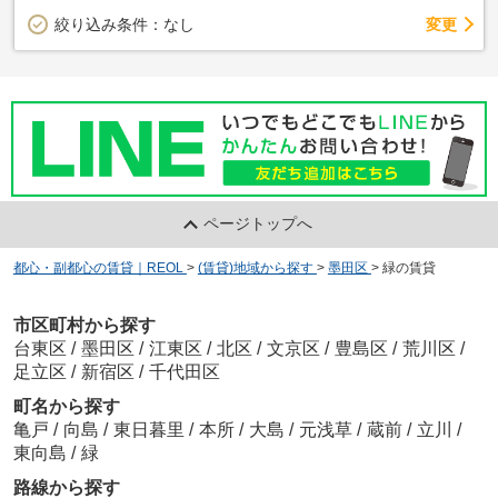
変更
絞り込み条件：
なし
ページトップへ
都心・副都心の賃貸｜REOL
>
(賃貸)地域から探す
>
墨田区
>
緑の賃貸
市区町村から探す
台東区
/
墨田区
/
江東区
/
北区
/
文京区
/
豊島区
/
荒川区
/
足立区
/
新宿区
/
千代田区
町名から探す
亀戸
/
向島
/
東日暮里
/
本所
/
大島
/
元浅草
/
蔵前
/
立川
/
東向島
/
緑
路線から探す