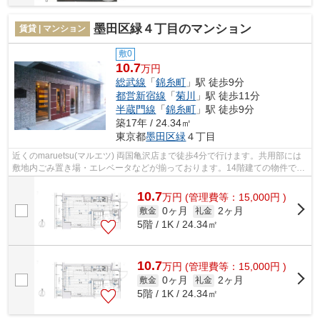
墨田区緑４丁目のマンション
賃貸 | マンション
敷0
10.7
万円
総武線
「
錦糸町
」駅 徒歩9分
都営新宿線
「
菊川
」駅 徒歩11分
半蔵門線
「
錦糸町
」駅 徒歩9分
築17年 / 24.34㎡
東京都
墨田区
緑
４丁目
近くのmaruetsu(マルエツ) 両国亀沢店まで徒歩4分で行けます。共用部には
敷地内ごみ置き場・エレベータなどが揃っております。14階建ての物件で
す。こちらは徒歩9分に立地する物件です...
10.7
万
円
(管理費等：15,000円 )
0ヶ月
2ヶ月
敷金
礼金
5階 / 1K / 24.34㎡
10.7
万
円
(管理費等：15,000円 )
0ヶ月
2ヶ月
敷金
礼金
5階 / 1K / 24.34㎡