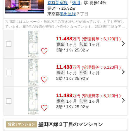
都営新宿線
「
菊川
」駅 徒歩14分
築8年 / 25.92㎡
東京都
墨田区
緑
３丁目
共用部にはエレベータ・敷地内ごみ置き場などが揃っており、とても充実し
ています。築7年の設備が充実した物件となっています。2駅利用可能なアク
セスの良いマンションです。スタイリ...
11.488
万
円
(管理費等：6,120円 )
1ヶ月
1ヶ月
敷金
礼金
3階 / 1K / 25.92㎡
11.488
万
円
(管理費等：6,120円 )
1ヶ月
1ヶ月
敷金
礼金
3階 / 1K / 25.92㎡
11.488
万
円
(管理費等：6,120円 )
1ヶ月
1ヶ月
敷金
礼金
3階 / 1K / 25.92㎡
墨田区緑２丁目のマンション
賃貸 | マンション