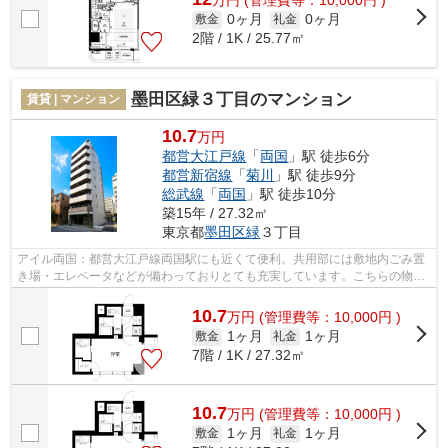
万
円
(管理費等：10,000円 )
0ヶ月
0ヶ月
敷金
礼金
2階 / 1K / 25.77㎡
墨田区緑３丁目のマンション
賃貸 | マンション
10.7
万円
都営大江戸線
「
両国
」駅 徒歩6分
都営新宿線
「
菊川
」駅 徒歩9分
総武線
「
両国
」駅 徒歩10分
築15年 / 27.32㎡
東京都
墨田区
緑
３丁目
アイル両国：都営大江戸線両国駅にも近くて便利。共用部には敷地内ごみ置
き場・エレベータなどが備わっておりとても充実しています。こちらの物件
では初期費用をカードでお支払いいた...
10.7
万
円
(管理費等：10,000円 )
1ヶ月
1ヶ月
敷金
礼金
7階 / 1K / 27.32㎡
10.7
万
円
(管理費等：10,000円 )
1ヶ月
1ヶ月
敷金
礼金