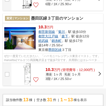
6階 / 1K / 25.90㎡
墨田区緑３丁目のマンション
賃貸 | マンション
10.3
万円
都営新宿線
「
菊川
」駅 徒歩10分
都営大江戸線
「
森下
」駅 徒歩12分
総武線
「
錦糸町
」駅 徒歩17分
築14年 / 25.50㎡
東京都
墨田区
緑
３丁目
ぜひ一度見ていただきたい、「ハーモニーレジデンス東京イースト」です。
maruetsu(マルエツ) 両国亀沢店まで徒歩7分です。共用部にはエレベータ・
敷地内ごみ置き場などが揃っておりま...
10.3
万
円
(管理費等：12,000円 )
1ヶ月
1ヶ月
敷金
礼金
3階 / 1K / 25.50㎡
13
31
1～13
該当物件数
棟
空き数
件
棟を表示