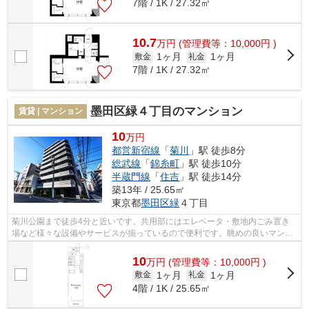
7階 / 1K / 27.32㎡
10.7
万
円
(管理費等：10,000円 )
1ヶ月
1ヶ月
敷金
礼金
7階 / 1K / 27.32㎡
墨田区緑４丁目のマンション
賃貸 | マンション
10
万円
都営新宿線
「
菊川
」駅 徒歩8分
総武線
「
錦糸町
」駅 徒歩10分
半蔵門線
「
住吉
」駅 徒歩14分
築13年 / 25.65㎡
東京都
墨田区
緑
４丁目
菊川公園まで徒歩4分と近いです。共用部にはエレベータ・敷地内ごみ置き
場など様々な設備やサービスが揃っているので便利です。眺めの良いマンシ
ョンです。外観タイル張りなので、年月...
10
万
円
(管理費等：10,000円 )
1ヶ月
1ヶ月
敷金
礼金
4階 / 1K / 25.65㎡