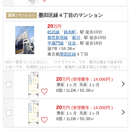
墨田区緑４丁目のマンション
賃貸 | マンション
20
万円
総武線
「
錦糸町
」駅 徒歩10分
都営新宿線
「
菊川
」駅 徒歩10分
半蔵門線
「
住吉
」駅 徒歩18分
築7年 / 55.38㎡
東京都
墨田区
緑
４丁目
ぜひ一度見ていただきたい、「ステラマリス」です。菊川公園まで徒歩4分
と近いです。共用部にはエレベータ・敷地内ごみ置き場などが揃っておりま
す。風通しの良いマンションは利便性が...
20
万
円
(管理費等：14,000円 )
1ヶ月
1ヶ月
敷金
礼金
6階 / 1LDK / 55.38㎡
20
万
円
(管理費等：14,000円 )
1ヶ月
1ヶ月
敷金
礼金
6階 / 1LDK / 55.38㎡