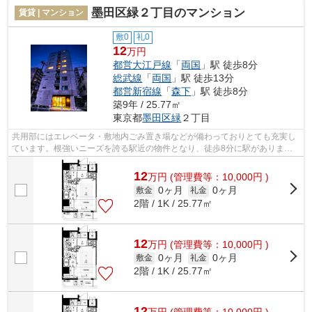
墨田区緑２丁目のマンション
賃貸 | マンション
敷0
礼0
12
万円
都営大江戸線
「
両国
」駅 徒歩8分
総武線
「
両国
」駅 徒歩13分
都営新宿線
「
森下
」駅 徒歩8分
築9年 / 25.77㎡
東京都
墨田区
緑
２丁目
共用部にはエレベータ・敷地内ごみ置き場などが備わっておりとても充実し
ています。根強いニーズを誇る駅近の物件となり、徒歩8分に駅がありま
す。周辺に駅が二つあり、交通の利便性が...
12
万
円
(管理費等：10,000円 )
0ヶ月
0ヶ月
敷金
礼金
2階 / 1K / 25.77㎡
12
万
円
(管理費等：10,000円 )
0ヶ月
0ヶ月
敷金
礼金
2階 / 1K / 25.77㎡
12