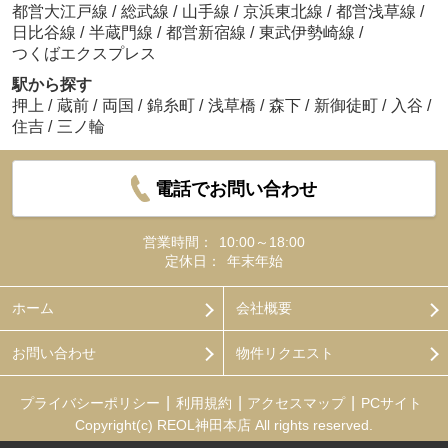
都営大江戸線
/
総武線
/
山手線
/
京浜東北線
/
都営浅草線
/
日比谷線
/
半蔵門線
/
都営新宿線
/
東武伊勢崎線
/
つくばエクスプレス
駅から探す
押上
/
蔵前
/
両国
/
錦糸町
/
浅草橋
/
森下
/
新御徒町
/
入谷
/
住吉
/
三ノ輪
電話でお問い合わせ
営業時間：
10:00～18:00
定休日：
年末年始
ホーム
会社概要
お問い合わせ
物件リクエスト
プライバシーポリシー
利用規約
アクセスマップ
PCサイト
Copyright(c) REOL神田本店 All rights reserved.