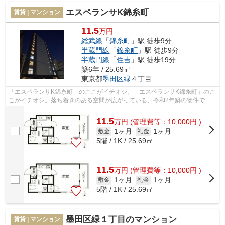
エスペランサK錦糸町
賃貸 | マンション
11.5
万円
総武線
「
錦糸町
」駅 徒歩9分
半蔵門線
「
錦糸町
」駅 徒歩9分
半蔵門線
「
住吉
」駅 徒歩19分
築6年 / 25.69㎡
東京都
墨田区
緑
４丁目
「エスペランサK錦糸町」のここがイチオシ。「エスペランサK錦糸町」のこ
こがイチオシ。落ち着きのある空間が広がっている、令和2年築の物件で
す。防犯強化地域はあなたの不安をきっと...
11.5
万
円
(管理費等：10,000円 )
1ヶ月
1ヶ月
敷金
礼金
5階 / 1K / 25.69㎡
11.5
万
円
(管理費等：10,000円 )
1ヶ月
1ヶ月
敷金
礼金
5階 / 1K / 25.69㎡
墨田区緑１丁目のマンション
賃貸 | マンション