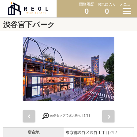
閲覧履歴
お気に入り
メニュー
0
0
渋谷宮下パーク
前
次
画像タップで拡大表示【
1
/1】
所在地
東京都渋谷区渋谷１丁目24-7