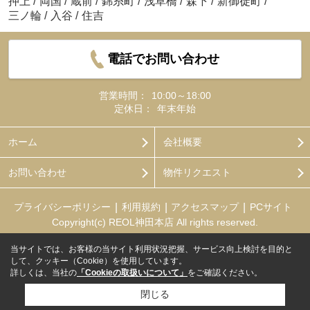
押上
/
両国
/
蔵前
/
錦糸町
/
浅草橋
/
森下
/
新御徒町
/
三ノ輪
/
入谷
/
住吉
電話でお問い合わせ
営業時間：
10:00～18:00
定休日：
年末年始
ホーム
会社概要
お問い合わせ
物件リクエスト
プライバシーポリシー
利用規約
アクセスマップ
PCサイト
Copyright(c) REOL神田本店 All rights reserved.
当サイトでは、お客様の当サイト利用状況把握、サービス向上検討を目的と
して、クッキー（Cookie）を使用しています。
詳しくは、当社の
「Cookieの取扱いについて」
をご確認ください。
閉じる