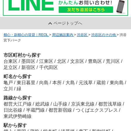
ページトップへ
都心・副都心の賃貸｜REOL
>
周辺施設案内
>
渋谷区
>
渋谷区のその他
>
渋谷
宮下パーク
市区町村から探す
台東区
/
墨田区
/
江東区
/
北区
/
文京区
/
豊島区
/
荒川区
/
足立区
/
新宿区
/
千代田区
町名から探す
亀戸
/
東日暮里
/
向島
/
本所
/
大島
/
元浅草
/
蔵前
/
東向島
/
立川
/
緑
路線から探す
都営大江戸線
/
総武線
/
山手線
/
京浜東北線
/
都営浅草線
/
日比谷線
/
半蔵門線
/
都営新宿線
/
つくばエクスプレス
/
東武伊勢崎線
駅から探す