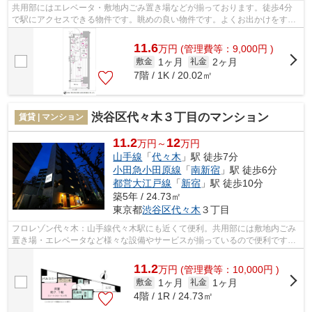
共用部にはエレベータ・敷地内ごみ置き場などが揃っております。徒歩4分
で駅にアクセスできる物件です。眺めの良い物件です。よくお出かけをする
方にも便利な、2駅利用可能な物件です...
11.6
万
円
(管理費等：9,000円 )
1ヶ月
2ヶ月
敷金
礼金
7階 / 1K / 20.02㎡
渋谷区代々木３丁目のマンション
賃貸 | マンション
11.2
12
万円～
万円
山手線
「
代々木
」駅 徒歩7分
小田急小田原線
「
南新宿
」駅 徒歩6分
都営大江戸線
「
新宿
」駅 徒歩10分
築5年 / 24.73㎡
東京都
渋谷区
代々木
３丁目
フロレゾン代々木：山手線代々木駅にも近くて便利。共用部には敷地内ごみ
置き場・エレベータなど様々な設備やサービスが揃っているので便利です。
設備が充実してうれしい、築浅物件で...
11.2
万
円
(管理費等：10,000円 )
1ヶ月
1ヶ月
敷金
礼金
4階 / 1R / 24.73㎡