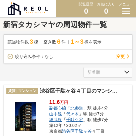
閲覧履歴
お気に入り
メニュー
0
0
新宿タカシマヤの周辺物件一覧
3
6
1～3
該当物件数
棟
空き数
件
棟を表示
変更
絞り込み条件：
なし
渋谷区千駄ヶ谷４丁目のマンション
賃貸 | マンション
11.6
万円
副都心線
「
北参道
」駅 徒歩4分
山手線
「
代々木
」駅 徒歩7分
総武線
「
千駄ケ谷
」駅 徒歩7分
築12年 / 20.02㎡
東京都
渋谷区
千駄ヶ谷
４丁目