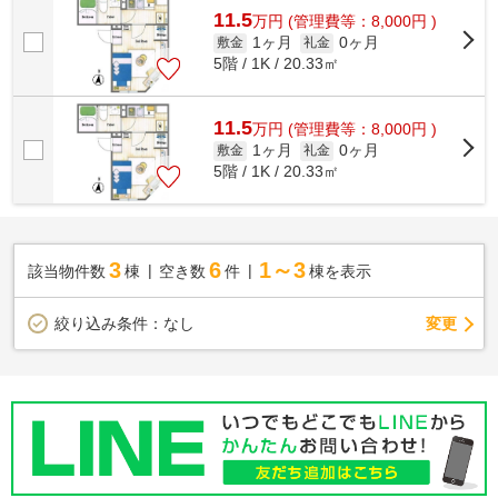
11.5
万
円
(管理費等：8,000円 )
1ヶ月
0ヶ月
敷金
礼金
5階 / 1K / 20.33㎡
11.5
万
円
(管理費等：8,000円 )
1ヶ月
0ヶ月
敷金
礼金
5階 / 1K / 20.33㎡
3
6
1～3
該当物件数
棟
空き数
件
棟を表示
変更
絞り込み条件：
なし