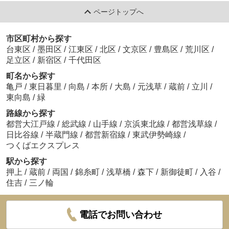
ページトップへ
市区町村から探す
台東区
/
墨田区
/
江東区
/
北区
/
文京区
/
豊島区
/
荒川区
/
足立区
/
新宿区
/
千代田区
町名から探す
亀戸
/
東日暮里
/
向島
/
本所
/
大島
/
元浅草
/
蔵前
/
立川
/
東向島
/
緑
路線から探す
都営大江戸線
/
総武線
/
山手線
/
京浜東北線
/
都営浅草線
/
日比谷線
/
半蔵門線
/
都営新宿線
/
東武伊勢崎線
/
つくばエクスプレス
駅から探す
押上
/
蔵前
/
両国
/
錦糸町
/
浅草橋
/
森下
/
新御徒町
/
入谷
/
住吉
/
三ノ輪
電話でお問い合わせ