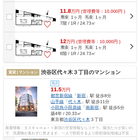
11.8
万
円
(管理費等：10,000円 )
1ヶ月
1ヶ月
敷金
礼金
7階 / 1R / 24.73㎡
12
万
円
(管理費等：10,000円 )
1ヶ月
1ヶ月
敷金
礼金
8階 / 1R / 24.73㎡
渋谷区代々木３丁目のマンション
賃貸 | マンション
礼0
11.5
万円
都営新宿線
「
新宿
」駅 徒歩8分
山手線
「
代々木
」駅 徒歩11分
小田急小田原線
「
南新宿
」駅 徒歩5分
築4年 / 20.33㎡
東京都
渋谷区
代々木
３丁目
新着情報：タスキｓｍａｒｔ新宿の空室情報ならコチラ。陽当たりが良いの
で、洗濯物が臭わずに乾きます。一人で防犯するより防犯強化地域は不安を
取り除いてくれます。初期費用はカー...