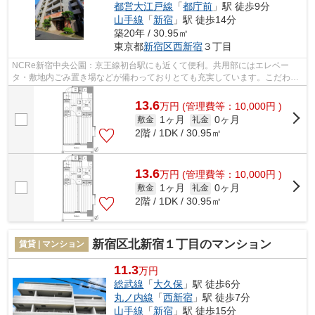
都営大江戸線
「
都庁前
」駅 徒歩9分
山手線
「
新宿
」駅 徒歩14分
築20年 / 30.95㎡
東京都
新宿区
西新宿
３丁目
NCRe新宿中央公園：京王線初台駅にも近くて便利。共用部にはエレベー
タ・敷地内ごみ置き場などが備わっておりとても充実しています。こだわり
派の方も満足度の高いデザイナーズ物件で...
13.6
万
円
(管理費等：10,000円 )
1ヶ月
0ヶ月
敷金
礼金
2階 / 1DK / 30.95㎡
13.6
万
円
(管理費等：10,000円 )
1ヶ月
0ヶ月
敷金
礼金
2階 / 1DK / 30.95㎡
新宿区北新宿１丁目のマンション
賃貸 | マンション
11.3
万円
総武線
「
大久保
」駅 徒歩6分
丸ノ内線
「
西新宿
」駅 徒歩7分
山手線
「
新宿
」駅 徒歩15分