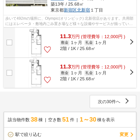
築13年 / 25.68㎡
東京都
新宿区
北新宿
１丁目
歩いて492mの場所に、Olympic(オリンピック) 北新宿店があります。共用部
にはエレベータ・敷地内ごみ置き場など様々な設備やサービスが揃っている
ので便利です。近くに駅が2つあるため...
11.3
万
円
(管理費等：12,000円 )
1ヶ月
1ヶ月
敷金
礼金
2階 / 1K / 25.68㎡
11.3
万
円
(管理費等：12,000円 )
1ヶ月
1ヶ月
敷金
礼金
2階 / 1K / 25.68㎡
次の30件へ
38
51
1～30
該当物件数
棟
空き数
件
棟を表示
駅で絞り込む
変更