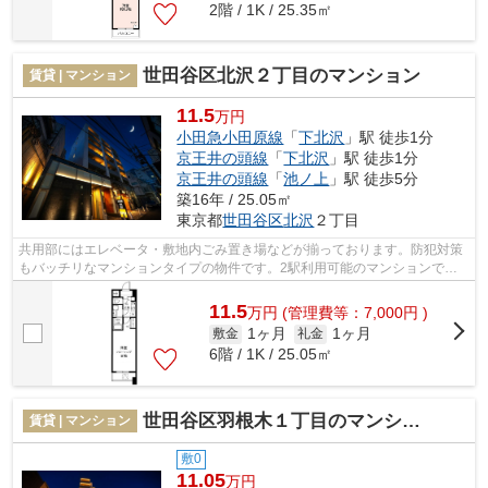
2階 / 1K / 25.35㎡
世田谷区北沢２丁目のマンション
賃貸 | マンション
11.5
万円
小田急小田原線
「
下北沢
」駅 徒歩1分
京王井の頭線
「
下北沢
」駅 徒歩1分
京王井の頭線
「
池ノ上
」駅 徒歩5分
築16年 / 25.05㎡
東京都
世田谷区
北沢
２丁目
共用部にはエレベータ・敷地内ごみ置き場などが揃っております。防犯対策
もバッチリなマンションタイプの物件です。2駅利用可能のマンションで
す。通風良好の涼しく気持ちの良い空間を...
11.5
万
円
(管理費等：7,000円 )
1ヶ月
1ヶ月
敷金
礼金
6階 / 1K / 25.05㎡
世田谷区羽根木１丁目のマンション
賃貸 | マンション
敷0
11.05
万円