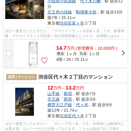
小田急小田原線
「
代々木八幡
」駅 徒歩12
分
京王井の頭線
「
駒場東大前
」駅 徒歩13分
築7年 / 25.11㎡
東京都
渋谷区
富ヶ谷
２丁目
ぜひ一度見ていただきたい、「プラウドフラット渋谷富ヶ谷」です。新着情
報：プラウドフラット渋谷富ヶ谷の空室情報ならコチラ。共用部にはエレベ
ータ・敷地内ごみ置き場などが揃って...
14.7
万
円
(管理費等：10,000円 )
1ヶ月
1ヶ月
敷金
礼金
4階 / 1K / 25.11㎡
渋谷区代々木２丁目のマンション
賃貸 | マンション
12
13.2
万円～
万円
山手線
「
新宿
」駅 徒歩7分
京王線
「
新宿
」駅 徒歩3分
都営大江戸線
「
代々木
」駅 徒歩9分
築12年 / 21.74㎡
東京都
渋谷区
代々木
２丁目
ぜひ一度見ていただきたい、「ガリシア代々木」です。共用部には敷地内ご
み置き場・エレベータなどが揃っております。こちらは徒歩7分に立地する