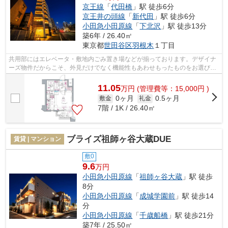
京王線
「
代田橋
」駅 徒歩6分
京王井の頭線
「
新代田
」駅 徒歩6分
小田急小田原線
「
下北沢
」駅 徒歩13分
築6年 / 26.40㎡
東京都
世田谷区
羽根木
１丁目
共用部にはエレベータ・敷地内ごみ置き場などが揃っております。デザイナ
ーズ物件だからこそ、外見だけでなく機能性もあわせもったものをお選びく
ださい。外観タイル張りは、長期にわ...
11.05
万
円
(管理費等：15,000円 )
0ヶ月
0.5ヶ月
敷金
礼金
7階 / 1K / 26.40㎡
ブライズ祖師ヶ谷大蔵DUE
賃貸 | マンション
敷0
9.6
万円
小田急小田原線
「
祖師ヶ谷大蔵
」駅 徒歩
8分
小田急小田原線
「
成城学園前
」駅 徒歩14
分
小田急小田原線
「
千歳船橋
」駅 徒歩21分
築7年 / 25.50㎡