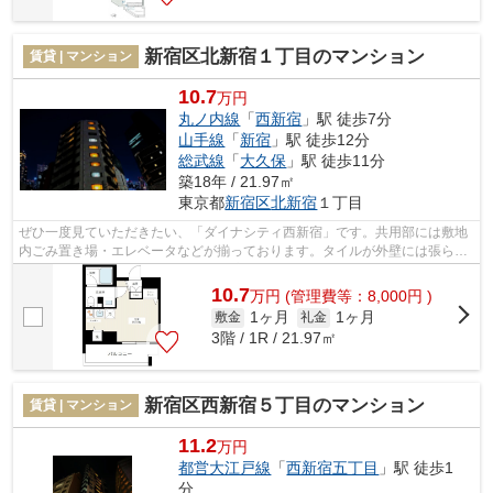
新宿区北新宿１丁目のマンション
賃貸 | マンション
10.7
万円
丸ノ内線
「
西新宿
」駅 徒歩7分
山手線
「
新宿
」駅 徒歩12分
総武線
「
大久保
」駅 徒歩11分
築18年 / 21.97㎡
東京都
新宿区
北新宿
１丁目
ぜひ一度見ていただきたい、「ダイナシティ西新宿」です。共用部には敷地
内ごみ置き場・エレベータなどが揃っております。タイルが外壁には張られ
ています。地上13階建てでニーズの高...
10.7
万
円
(管理費等：8,000円 )
1ヶ月
1ヶ月
敷金
礼金
3階 / 1R / 21.97㎡
新宿区西新宿５丁目のマンション
賃貸 | マンション
11.2
万円
都営大江戸線
「
西新宿五丁目
」駅 徒歩1
分