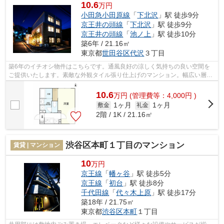
10.6
万円
小田急小田原線
「
下北沢
」駅 徒歩9分
京王井の頭線
「
下北沢
」駅 徒歩9分
京王井の頭線
「
池ノ上
」駅 徒歩10分
築6年 / 21.16㎡
東京都
世田谷区
代沢
３丁目
築6年のイチオシ物件はこちらです。通風良好の涼しく気持ちの良い空間を
ご提供いたします。素敵な外観タイル張り仕上げのマンション。幅広い層に
好評な、駅から徒歩9分に立地する物件...
10.6
万
円
(管理費等：4,000円 )
1ヶ月
1ヶ月
敷金
礼金
2階 / 1K / 21.16㎡
渋谷区本町１丁目のマンション
賃貸 | マンション
10
万円
京王線
「
幡ヶ谷
」駅 徒歩5分
京王線
「
初台
」駅 徒歩8分
千代田線
「
代々木上原
」駅 徒歩17分
築18年 / 21.75㎡
東京都
渋谷区
本町
１丁目