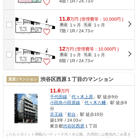
4階 / 1R / 24.73㎡
11.8
万
円
(管理費等：10,000円 )
1ヶ月
1ヶ月
敷金
礼金
7階 / 1R / 24.73㎡
12
万
円
(管理費等：10,000円 )
1ヶ月
1ヶ月
敷金
礼金
8階 / 1R / 24.73㎡
渋谷区西原１丁目のマンション
賃貸 | マンション
11.6
万円
千代田線
「
代々木上原
」駅 徒歩9分
小田急小田原線
「
代々木八幡
」駅 徒歩9
分
京王線
「
初台
」駅 徒歩10分
築13年 / 24.03㎡
東京都
渋谷区
西原
１丁目
こだわりポイント満載のパティーナ代々木公園。共用部には敷地内ごみ置き