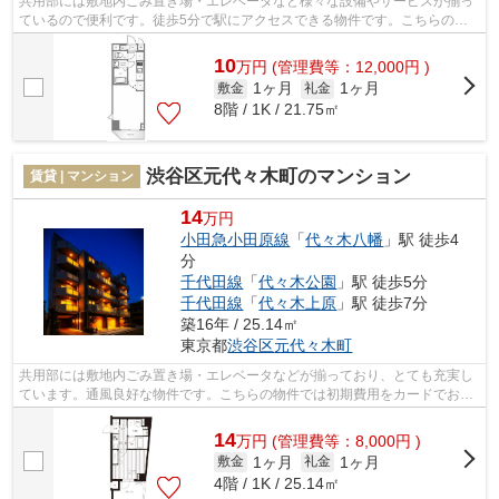
共用部には敷地内ごみ置き場・エレベータなど様々な設備やサービスが揃っ
ているので便利です。徒歩5分で駅にアクセスできる物件です。こちらの物
件はマンションです。通風システムが整...
10
万
円
(管理費等：12,000円 )
1ヶ月
1ヶ月
敷金
礼金
8階 / 1K / 21.75㎡
渋谷区元代々木町のマンション
賃貸 | マンション
14
万円
小田急小田原線
「
代々木八幡
」駅 徒歩4
分
千代田線
「
代々木公園
」駅 徒歩5分
千代田線
「
代々木上原
」駅 徒歩7分
築16年 / 25.14㎡
東京都
渋谷区
元代々木町
共用部には敷地内ごみ置き場・エレベータなどが揃っており、とても充実し
ています。通風良好な物件です。こちらの物件では初期費用をカードでお支
払いいただけます。こちらはマンショ...
14
万
円
(管理費等：8,000円 )
1ヶ月
1ヶ月
敷金
礼金
4階 / 1K / 25.14㎡