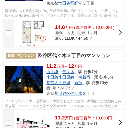
東京都
世田谷区
経堂
３丁目
清潔感のある室内が魅力的な平成29年築の物件となっており、一押しです。
駅から徒歩10分の物件で、アクセス良好です。外観タイル張りの物件です。
様々な場所へのアクセスがしやすくな...
14.8
万
円
(管理費等：10,000円 )
1ヶ月
1ヶ月
敷金
礼金
3階 / 1LDK / 44.50㎡
渋谷区代々木３丁目のマンション
賃貸 | マンション
11.2
12
万円～
万円
山手線
「
代々木
」駅 徒歩7分
小田急小田原線
「
南新宿
」駅 徒歩6分
都営大江戸線
「
新宿
」駅 徒歩10分
築5年 / 24.73㎡
東京都
渋谷区
代々木
３丁目
フロレゾン代々木：山手線代々木駅にも近くて便利。共用部には敷地内ごみ
置き場・エレベータなど様々な設備やサービスが揃っているので便利です。
設備が充実してうれしい、築浅物件で...
11.2
万
円
(管理費等：10,000円 )
1ヶ月
1ヶ月
敷金
礼金