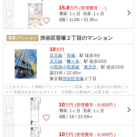
タイル張りの物件は、雨で汚れが落ち...
15.8
万
円
(管理費等：- )
1ヶ月
1ヶ月
敷金
礼金
3階 / 1LDK / 31.95㎡
渋谷区笹塚２丁目のマンション
賃貸 | マンション
10
万円
京王線
「
笹塚
」駅 徒歩3分
京王線
「
幡ヶ谷
」駅 徒歩10分
小田急小田原線
「
東北沢
」駅 徒歩15分
築21年 / 22.69㎡
東京都
渋谷区
笹塚
２丁目
こだわりポイント満載のプレミアステージ笹塚。歩いて徒歩4分の場所にラ
イフ 笹塚店があるのもポイント。共用部には敷地内ごみ置き場・エレベータ
などが備わっておりとても充実してい...
10
万
円
(管理費等：8,000円 )
1ヶ月
1ヶ月
敷金
礼金
4階 / 1K / 22.69㎡
10
万
円
(管理費等：8,000円 )