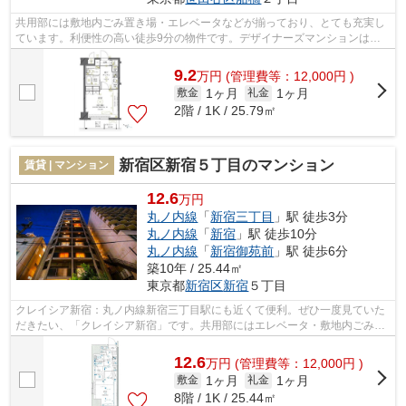
共用部には敷地内ごみ置き場・エレベータなどが揃っており、とても充実し
ています。利便性の高い徒歩9分の物件です。デザイナーズマンションは独
創的で、ご好評いただいています。周辺...
9.2
万
円
(管理費等：12,000円 )
1ヶ月
1ヶ月
敷金
礼金
2階 / 1K / 25.79㎡
新宿区新宿５丁目のマンション
賃貸 | マンション
12.6
万円
丸ノ内線
「
新宿三丁目
」駅 徒歩3分
丸ノ内線
「
新宿
」駅 徒歩10分
丸ノ内線
「
新宿御苑前
」駅 徒歩6分
築10年 / 25.44㎡
東京都
新宿区
新宿
５丁目
クレイシア新宿：丸ノ内線新宿三丁目駅にも近くて便利。ぜひ一度見ていた
だきたい、「クレイシア新宿」です。共用部にはエレベータ・敷地内ごみ置
き場などが揃っており、とても充実し...
12.6
万
円
(管理費等：12,000円 )
1ヶ月
1ヶ月
敷金
礼金
8階 / 1K / 25.44㎡