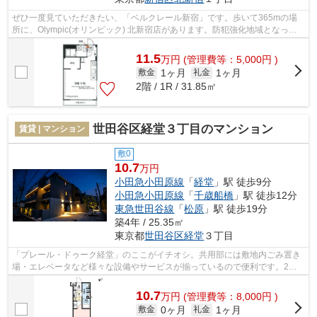
ぜひ一度見ていただきたい、「ベルクレール新宿」です。歩いて365mの場
所に、Olympic(オリンピック) 北新宿店があります。防犯強化地域となって
おりますので、夜道の一人歩きでも心強...
11.5
万
円
(管理費等：5,000円 )
1ヶ月
1ヶ月
敷金
礼金
2階 / 1R / 31.85㎡
世田谷区経堂３丁目のマンション
賃貸 | マンション
敷0
10.7
万円
小田急小田原線
「
経堂
」駅 徒歩9分
小田急小田原線
「
千歳船橋
」駅 徒歩12分
東急世田谷線
「
松原
」駅 徒歩19分
築4年 / 25.35㎡
東京都
世田谷区
経堂
３丁目
「プレール・ドゥーク経堂」のここがイチオシ。共用部には敷地内ごみ置き
場・エレベータなど様々な設備やサービスが揃っているので便利です。2駅
利用可能な物件で移動範囲が広がります...
10.7
万
円
(管理費等：8,000円 )
0ヶ月
1ヶ月
敷金
礼金