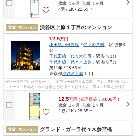
1ヶ月
1ヶ月
敷金
礼金
4階 / 1K / 22.69㎡
渋谷区上原１丁目のマンション
賃貸 | マンション
12.5
万円
小田急小田原線
「
代々木八幡
」駅 徒歩3
分
千代田線
「
代々木公園
」駅 徒歩3分
千代田線
「
代々木上原
」駅 徒歩7分
築11年 / 28.65㎡
東京都
渋谷区
上原
１丁目
ぜひ一度見ていただきたい、「ゼフィーロ代々木公園」です。共用部にはエ
レベータ・敷地内ごみ置き場などが揃っております。目立つ外観と洗練され
た設計の内装を持つデザイナーズ。防...
12.5
万
円
(管理費等：8,000円 )
1ヶ月
1ヶ月
敷金
礼金
2階 / 1K / 28.65㎡
グランド・ガーラ代々木参宮橋
賃貸 | マンション