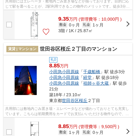
共用部にはエレベータ・敷地内ごみ置き場などが揃っております。目的に応
じて駅を選べることが、2駅利用できるこの物件のメリットです。徒歩3分で
駅にアクセスできる物件です。防犯強...
9.35
万
円
(管理費等：10,000円 )
0ヶ月
1ヶ月
敷金
礼金
3階 / 1K / 25.87㎡
世田谷区桜丘２丁目のマンション
賃貸 | マンション
礼0
8.85
万円
小田急小田原線
「
千歳船橋
」駅 徒歩3分
小田急小田原線
「
経堂
」駅 徒歩18分
小田急小田原線
「
祖師ヶ谷大蔵
」駅 徒歩
21分
築18年 / 23.10㎡
東京都
世田谷区
桜丘
２丁目
共用部には敷地内ごみ置き場・エレベータなどが備わっておりとても充実し
ています。こちらは初期費用をカードでお支払いいただける物件なので、支
払い手続きの手間が省けます。徒歩3分...
8.85
万
円
(管理費等：9,500円 )
1ヶ月
0ヶ月
敷金
礼金