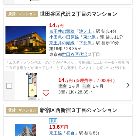
世田谷区代沢２丁目のマンション
賃貸 | マンション
14
万円
京王井の頭線
「
池ノ上
」駅 徒歩4分
小田急小田原線
「
東北沢
」駅 徒歩11分
京王井の頭線
「
下北沢
」駅 徒歩10分
築16年 / 28.35㎡
東京都
世田谷区
代沢
２丁目
「エスティメゾン代沢」のここがイチオシ。共用部にはエレベータ・敷地内
ごみ置き場などが揃っており、とても充実しています。お使いいただける駅
は2駅あり、行き先に応じて使い分けが...
14
万
円
(管理費等：7,000円 )
1ヶ月
1ヶ月
敷金
礼金
3階 / 1K / 28.35㎡
新宿区西新宿３丁目のマンション
賃貸 | マンション
礼0
13.6
万円
京王線
「
初台
」駅 徒歩8分