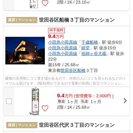
2階 / 1K / 23.10㎡
世田谷区船橋３丁目のマンション
賃貸 | マンション
仲手無料
9.4
万円
小田急小田原線
「
千歳船橋
」駅 徒歩6分
小田急小田原線
「
経堂
」駅 徒歩15分
小田急小田原線
「
祖師ヶ谷大蔵
」駅 徒歩
22分
築15年 / 25.68㎡
東京都
世田谷区
船橋
３丁目
建物の共用部にゴミ置き場があるので、外部の人にゴミを見られるなどのト
ラブルも防げます。2駅利用ができるので電車の利用に役立つマンションで
す。通風良好で常に新鮮な空気を送り込...
9.4
万
円
(管理費等：2,000円 )
1ヶ月
1ヶ月
敷金
礼金
2階 / 1K / 25.68㎡
世田谷区代沢３丁目のマンション
賃貸 | マンション