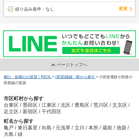
変更
絞り込み条件：
なし
ページトップへ
都心・副都心の賃貸｜REOL
>
(賃貸)路線・駅から探す
>
小田急電鉄小田急小
田原線の賃貸
市区町村から探す
台東区
/
墨田区
/
江東区
/
北区
/
豊島区
/
荒川区
/
文京区
/
足立区
/
新宿区
/
千代田区
町名から探す
亀戸
/
東日暮里
/
向島
/
元浅草
/
立川
/
本所
/
蔵前
/
池袋
/
大島
/
緑