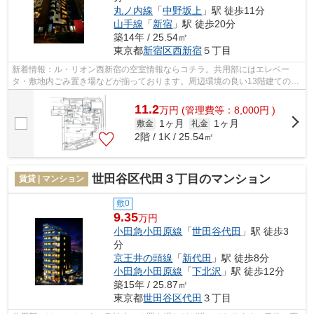
丸ノ内線
「
中野坂上
」駅 徒歩11分
山手線
「
新宿
」駅 徒歩20分
築14年 / 25.54㎡
東京都
新宿区
西新宿
５丁目
新着情報：ル・リオン西新宿の空室情報ならコチラ。共用部にはエレベー
タ・敷地内ごみ置き場などが揃っております。周辺環境の良い13階建ての建
物です。魅力的で眺望良好な場所です。2...
11.2
万
円
(管理費等：8,000円 )
1ヶ月
1ヶ月
敷金
礼金
2階 / 1K / 25.54㎡
世田谷区代田３丁目のマンション
賃貸 | マンション
敷0
9.35
万円
小田急小田原線
「
世田谷代田
」駅 徒歩3
分
京王井の頭線
「
新代田
」駅 徒歩8分
小田急小田原線
「
下北沢
」駅 徒歩12分
築15年 / 25.87㎡
東京都
世田谷区
代田
３丁目