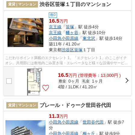
渋谷区笹塚１丁目のマンション
賃貸 | マンション
敷0
16.5
万円
京王線
「
笹塚
」駅 徒歩4分
京王線
「
幡ヶ谷
」駅 徒歩10分
小田急小田原線
「
東北沢
」駅 徒歩14分
築11年 / 41.20㎡
東京都
渋谷区
笹塚
１丁目
こだわりポイント満載のエクセレント 1。「エクセレント 1」のここがイチ
オシ。共用部には敷地内ごみ置き場・エレベータなど様々な設備やサービス
が揃っているので便利です。こちらの...
16.5
万
円
(管理費等：13,000円 )
0ヶ月
1ヶ月
敷金
礼金
4階 / 1LDK / 41.20㎡
プレール・ドゥーク世田谷代田
賃貸 | マンション
11.3
万円
小田急小田原線
「
世田谷代田
」駅 徒歩7
分
小田急小田原線
「
梅ヶ丘
」駅 徒歩9分