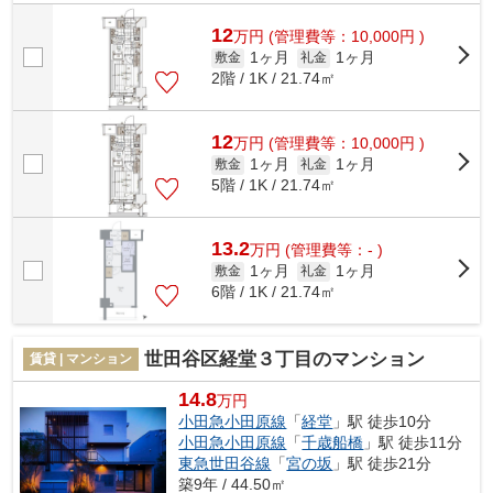
物件です。防犯対策もバッチリなマンシ...
12
万
円
(管理費等：10,000円 )
1ヶ月
1ヶ月
敷金
礼金
2階 / 1K / 21.74㎡
12
万
円
(管理費等：10,000円 )
1ヶ月
1ヶ月
敷金
礼金
5階 / 1K / 21.74㎡
13.2
万
円
(管理費等：- )
1ヶ月
1ヶ月
敷金
礼金
6階 / 1K / 21.74㎡
世田谷区経堂３丁目のマンション
賃貸 | マンション
14.8
万円
小田急小田原線
「
経堂
」駅 徒歩10分
小田急小田原線
「
千歳船橋
」駅 徒歩11分
東急世田谷線
「
宮の坂
」駅 徒歩21分
築9年 / 44.50㎡