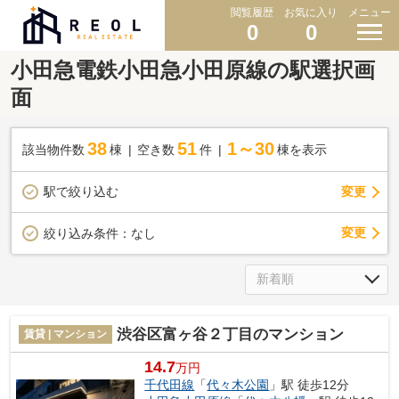
閲覧履歴
お気に入り
メニュー
0
0
小田急電鉄小田急小田原線の駅選択画
面
38
51
1～30
該当物件数
棟
空き数
件
棟を表示
駅で絞り込む
変更
変更
絞り込み条件：
なし
渋谷区富ヶ谷２丁目のマンション
賃貸 | マンション
14.7
万円
千代田線
「
代々木公園
」駅 徒歩12分