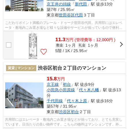
京王井の頭線
「
新代田
」駅 徒歩13分
築7年 / 25.95㎡
東京都
世田谷区
代田
３丁目
こだわりポイント満載のプレール・ドゥーク世田谷代田。共用部にはエレベ
ータ・敷地内ごみ置き場など様々な設備やサービスが揃っているので便利で
す。周辺に2駅あるので電車通勤しやす...
11.3
万
円
(管理費等：12,000円 )
1ヶ月
1ヶ月
敷金
礼金
5階 / 1K / 25.95㎡
渋谷区初台２丁目のマンション
賃貸 | マンション
15.8
万円
京王線
「
初台
」駅 徒歩9分
小田急小田原線
「
代々木八幡
」駅 徒歩13
分
千代田線
「
代々木上原
」駅 徒歩16分
築57年 / 31.95㎡
東京都
渋谷区
初台
２丁目
共用部にはエレベータ・敷地内ごみ置き場などが揃っており、とても充実し
ています。日当たりの良い物件です。こちらの物件はマンションです。外観