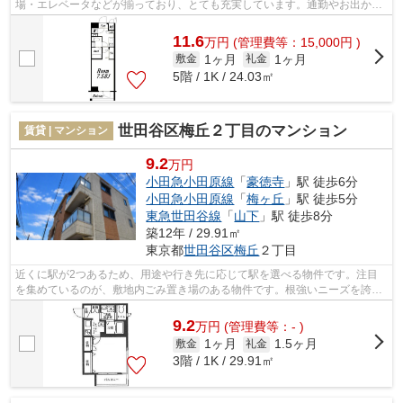
場・エレベータなどが揃っており、とても充実しています。通勤やお出かけ
に便利な、徒歩9分に駅のある物件です...
11.6
万
円
(管理費等：15,000円 )
1ヶ月
1ヶ月
敷金
礼金
5階 / 1K / 24.03㎡
世田谷区梅丘２丁目のマンション
賃貸 | マンション
9.2
万円
小田急小田原線
「
豪徳寺
」駅 徒歩6分
小田急小田原線
「
梅ヶ丘
」駅 徒歩5分
東急世田谷線
「
山下
」駅 徒歩8分
築12年 / 29.91㎡
東京都
世田谷区
梅丘
２丁目
近くに駅が2つあるため、用途や行き先に応じて駅を選べる物件です。注目
を集めているのが、敷地内ごみ置き場のある物件です。根強いニーズを誇る
駅近の物件となり、徒歩6分に駅があり...
9.2
万
円
(管理費等：- )
1ヶ月
1.5ヶ月
敷金
礼金
3階 / 1K / 29.91㎡