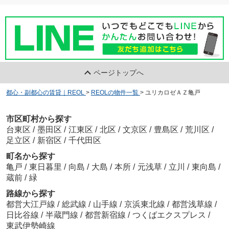
ページトップへ
都心・副都心の賃貸｜REOL
>
REOLの物件一覧
>
ユリカロゼＡＺ亀戸
市区町村から探す
台東区
/
墨田区
/
江東区
/
北区
/
文京区
/
豊島区
/
荒川区
/
足立区
/
新宿区
/
千代田区
町名から探す
亀戸
/
東日暮里
/
向島
/
大島
/
本所
/
元浅草
/
立川
/
東向島
/
蔵前
/
緑
路線から探す
都営大江戸線
/
総武線
/
山手線
/
京浜東北線
/
都営浅草線
/
日比谷線
/
半蔵門線
/
都営新宿線
/
つくばエクスプレス
/
東武伊勢崎線