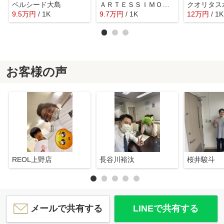
ベルシード大島
ＡＲＴＥＳＳＩＭＯ ＳＩＲＩＵＳ
クオリタ
9.5
万
円
/ 1K
9.7
万
円
/ 1K
12
万
円
/ 1K
お客様の声
REOL上野店
長谷川裕汰
桜井駿斗
メールで共有する
LINEで共有する