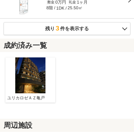
0万円
1ヶ月
敷金
礼金
8階
25.50㎡
1DK
3
残り
件を表示する
成約済み一覧
ユリカロゼＡＺ亀戸
周辺施設