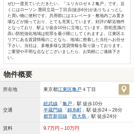
ぜひ一度見ていただきたい、「ユリカロゼＡＺ亀戸」です。近
くにはローソン 墨田立花一丁目店(徒歩6分)がありちょっとし
た買い物に便利です。共用部にはエレベータ・敷地内ごみ置き
場などが揃っており、とても充実しています。好評の駅近物件
となっており、駅より徒歩10分に立地しています。防犯意識の
高い防犯強化地域は犯罪を最小限にしてくれますよ。江東区エ
リアにある賃貸情報のことなら、地域に密着した当社へお任せ
下さい。当社は、多種多様な賃貸情報を取り扱っております。
ご要望や不明な点などございましたら、お気軽にご連絡下さ
い。
物件概要
所在地
東京都
江東区
亀戸
４丁目
総武線
「
亀戸
」駅 徒歩10分
交通
半蔵門線
「
錦糸町
」駅 徒歩24～26分
都営新宿線
「
西大島
」駅 徒歩24分
賃料
9.7万円～10万円