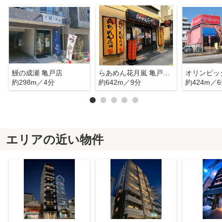
鰻の成瀬 亀戸店
らあめん花月嵐 亀戸北口店
オリンピッ
約298m／4分
約642m／9分
約424m／
エリアの近い物件