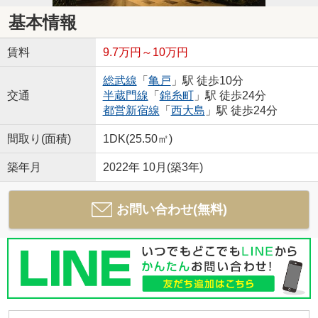
基本情報
賃料
9.7万円～10万円
総武線
「
亀戸
」駅 徒歩10分
交通
半蔵門線
「
錦糸町
」駅 徒歩24分
都営新宿線
「
西大島
」駅 徒歩24分
間取り(面積)
1DK(25.50㎡)
築年月
2022年 10月(築3年)
お問い合わせ(無料)