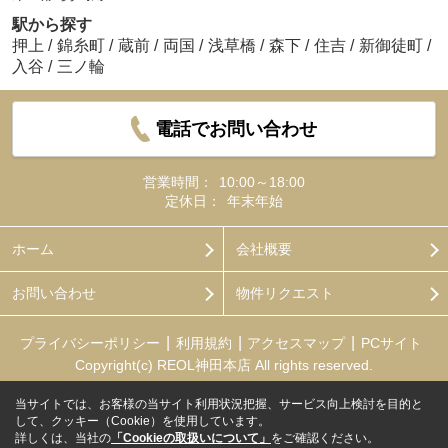
駅から探す
押上
/
錦糸町
/
蔵前
/
両国
/
浅草橋
/
森下
/
住吉
/
新御徒町
/
入谷
/
三ノ輪
電話でお問い合わせ
営業時間：
10:00～18:00
定休日：
年末年始
ホーム
会社概要
お問い合わせ
物件リクエスト
プライバシーポリシー
利用規約
アクセスマップ
PCサイト
Copyright(c) REOL神田本店 All rights reserved.
当サイトでは、お客様の当サイト利用状況把握、サービス向上検討を目的と
して、クッキー（Cookie）を使用しています。
詳しくは、当社の
「Cookieの取扱いについて」
をご確認ください。