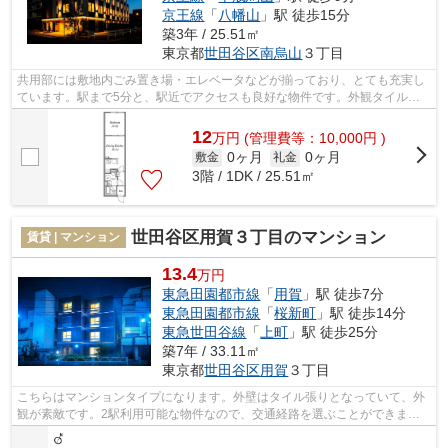
京王線
「
八幡山
」駅 徒歩15分
築3年 / 25.51㎡
東京都
世田谷区
南烏山
３丁目
共用部には敷地内ごみ置き場・エレベータなどが揃っており、とても充実し
ています。駅まで5分と、駅近でアクセスも良好な物件です。外観タイル張
りの物件です。こちらの物件はマンショ...
12
万
円
(管理費等：10,000円 )
0ヶ月
0ヶ月
敷金
礼金
3階 / 1DK / 25.51㎡
世田谷区用賀３丁目のマンション
賃貸 | マンション
13.4
万円
東急田園都市線
「
用賀
」駅 徒歩7分
東急田園都市線
「
桜新町
」駅 徒歩14分
東急世田谷線
「
上町
」駅 徒歩25分
築7年 / 33.11㎡
東京都
世田谷区
用賀
３丁目
こちらはマンションタイプになります。外壁はタイル張りとなっていて、外
観が素敵です。2駅利用可能な物件なので、交通経路を選ぶことができま
す。2018年に建設された物件です。当社ス...