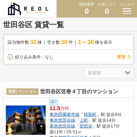
閲覧履歴
お気に入り
メニュー
0
0
世田谷区 賃貸一覧
32
36
1～30
該当物件数
棟
空き数
件
棟を表示
変更
絞り込み条件：
なし
世田谷区弦巻４丁目のマンション
賃貸 | マンション
敷0
11.5
万円
東急田園都市線
「
桜新町
」駅 徒歩9分
東急世田谷線
「
上町
」駅 徒歩14分
東急世田谷線
「
世田谷
」駅 徒歩17分
築11年 / 25.51㎡