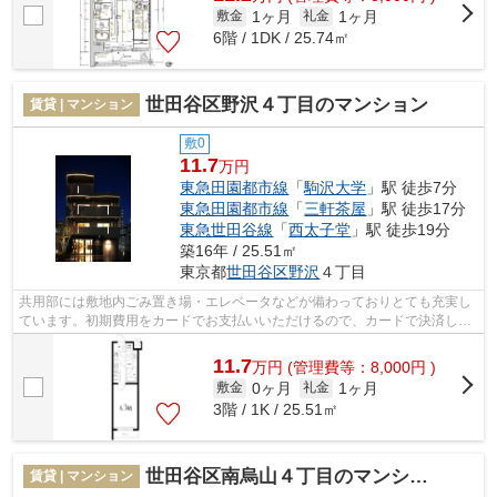
1ヶ月
1ヶ月
敷金
礼金
6階 / 1DK / 25.74㎡
世田谷区野沢４丁目のマンション
賃貸 | マンション
敷0
11.7
万円
東急田園都市線
「
駒沢大学
」駅 徒歩7分
東急田園都市線
「
三軒茶屋
」駅 徒歩17分
東急世田谷線
「
西太子堂
」駅 徒歩19分
築16年 / 25.51㎡
東京都
世田谷区
野沢
４丁目
共用部には敷地内ごみ置き場・エレベータなどが備わっておりとても充実し
ています。初期費用をカードでお支払いいただけるので、カードで決済した
い方にもおすすめです。外観タイル張...
11.7
万
円
(管理費等：8,000円 )
0ヶ月
1ヶ月
敷金
礼金
3階 / 1K / 25.51㎡
世田谷区南烏山４丁目のマンション
賃貸 | マンション