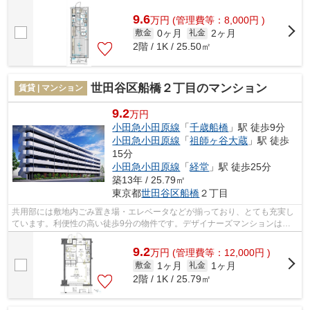
9.6
万
円
(管理費等：8,000円 )
0ヶ月
2ヶ月
敷金
礼金
2階 / 1K / 25.50㎡
世田谷区船橋２丁目のマンション
賃貸 | マンション
9.2
万円
小田急小田原線
「
千歳船橋
」駅 徒歩9分
小田急小田原線
「
祖師ヶ谷大蔵
」駅 徒歩
15分
小田急小田原線
「
経堂
」駅 徒歩25分
築13年 / 25.79㎡
東京都
世田谷区
船橋
２丁目
共用部には敷地内ごみ置き場・エレベータなどが揃っており、とても充実し
ています。利便性の高い徒歩9分の物件です。デザイナーズマンションは独
創的で、ご好評いただいています。周辺...
9.2
万
円
(管理費等：12,000円 )
1ヶ月
1ヶ月
敷金
礼金
2階 / 1K / 25.79㎡