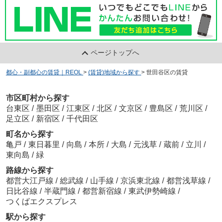
ページトップへ
都心・副都心の賃貸｜REOL
>
(賃貸)地域から探す
>
世田谷区の賃貸
市区町村から探す
台東区
/
墨田区
/
江東区
/
北区
/
文京区
/
豊島区
/
荒川区
/
足立区
/
新宿区
/
千代田区
町名から探す
亀戸
/
東日暮里
/
向島
/
本所
/
大島
/
元浅草
/
蔵前
/
立川
/
東向島
/
緑
路線から探す
都営大江戸線
/
総武線
/
山手線
/
京浜東北線
/
都営浅草線
/
日比谷線
/
半蔵門線
/
都営新宿線
/
東武伊勢崎線
/
つくばエクスプレス
駅から探す