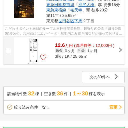
東急田園都市線
「
池尻大橋
」駅 徒歩15分
東急東横線
「
祐天寺
」駅 徒歩20分
築11年 / 25.65㎡
東京都
世田谷区
下馬
２丁目
こだわりポイント満載のルーブル三軒茶屋参番館。最寄りの公園世田谷公園
(徒歩5分)。共用部にはエレベータ・敷地内ごみ置き場などが揃っておりま
す。防犯強化地域となっておりますので...
12.6
万
円
(管理費等：12,000円 )
0ヶ月
1ヶ月
敷金
礼金
3階 / 1K / 25.65㎡
次の30件へ
32
36
1～30
該当物件数
棟
空き数
件
棟を表示
変更
絞り込み条件：
なし