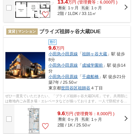
13.4
万
円
(管理費等：6,000円 )
1ヶ月
1ヶ月
敷金
礼金
2階 / 1LDK / 33.11㎡
ブライズ祖師ヶ谷大蔵DUE
賃貸 | マンション
敷0
9.6
万円
小田急小田原線
「
祖師ヶ谷大蔵
」駅 徒歩
8分
小田急小田原線
「
成城学園前
」駅 徒歩14
分
小田急小田原線
「
千歳船橋
」駅 徒歩21分
築7年 / 25.50㎡
東京都
世田谷区
祖師谷
４丁目
ぜひ一度見ていただきたい、「ブライズ祖師ヶ谷大蔵DUE」です。共用部に
は敷地内ごみ置き場・エレベータなどが揃っております。一人で防犯するよ
り防犯強化地域は不安を取り除いてくれ...
9.6
万
円
(管理費等：8,000円 )
0ヶ月
1ヶ月
敷金
礼金
2階 / 1K / 25.50㎡