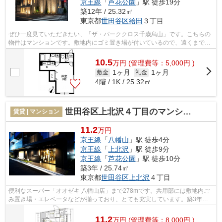
京王線
「
芦花公園
」駅 徒歩19分
築12年 / 25.32㎡
東京都
世田谷区
給田
３丁目
ぜひ一度見ていただきたい、「ザ・パーククロス千歳烏山」です。こちらの
物件はマンションです。敷地内にゴミ置き場が付いているので、遠くまで運
ぶ必要がなくゴミ出しが楽になります...
10.5
万
円
(管理費等：5,000円 )
1ヶ月
1ヶ月
敷金
礼金
4階 / 1K / 25.32㎡
世田谷区上北沢４丁目のマンション
賃貸 | マンション
11.2
万円
京王線
「
八幡山
」駅 徒歩4分
京王線
「
上北沢
」駅 徒歩9分
京王線
「
芦花公園
」駅 徒歩10分
築3年 / 25.74㎡
東京都
世田谷区
上北沢
４丁目
便利なスーパー「オオゼキ 八幡山店」まで278mです。共用部には敷地内ご
み置き場・エレベータなどが揃っており、とても充実しています。築3年の
築浅物件。特徴的な外観と洗練された設...
11.2
万
円
(管理費等：8,000円 )