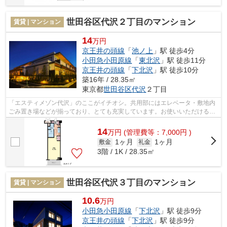
世田谷区代沢２丁目のマンション
賃貸 | マンション
14
万円
京王井の頭線
「
池ノ上
」駅 徒歩4分
小田急小田原線
「
東北沢
」駅 徒歩11分
京王井の頭線
「
下北沢
」駅 徒歩10分
築16年 / 28.35㎡
東京都
世田谷区
代沢
２丁目
「エスティメゾン代沢」のここがイチオシ。共用部にはエレベータ・敷地内
ごみ置き場などが揃っており、とても充実しています。お使いいただける駅
は2駅あり、行き先に応じて使い分けが...
14
万
円
(管理費等：7,000円 )
1ヶ月
1ヶ月
敷金
礼金
3階 / 1K / 28.35㎡
世田谷区代沢３丁目のマンション
賃貸 | マンション
10.6
万円
小田急小田原線
「
下北沢
」駅 徒歩9分
京王井の頭線
「
下北沢
」駅 徒歩9分