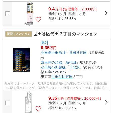
す。通風良好で常に新鮮な空気を送り込...
9.4
万
円
(管理費等：2,000円 )
1ヶ月
1ヶ月
敷金
礼金
2階 / 1K / 25.68㎡
世田谷区代田３丁目のマンション
賃貸 | マンション
敷0
9.35
万円
小田急小田原線
「
世田谷代田
」駅 徒歩3
分
京王井の頭線
「
新代田
」駅 徒歩8分
小田急小田原線
「
下北沢
」駅 徒歩12分
築15年 / 25.87㎡
東京都
世田谷区
代田
３丁目
共用部にはエレベータ・敷地内ごみ置き場などが揃っております。目的に応
じて駅を選べることが、2駅利用できるこの物件のメリットです。徒歩3分で
駅にアクセスできる物件です。防犯強...
9.35
万
円
(管理費等：10,000円 )
0ヶ月
1ヶ月
敷金
礼金
3階 / 1K / 25.87㎡