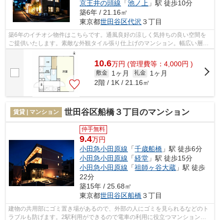
京王井の頭線
「
池ノ上
」駅 徒歩10分
築6年 / 21.16㎡
東京都
世田谷区
代沢
３丁目
築6年のイチオシ物件はこちらです。通風良好の涼しく気持ちの良い空間を
ご提供いたします。素敵な外観タイル張り仕上げのマンション。幅広い層に
好評な、駅から徒歩9分に立地する物件...
10.6
万
円
(管理費等：4,000円 )
1ヶ月
1ヶ月
敷金
礼金
2階 / 1K / 21.16㎡
世田谷区船橋３丁目のマンション
賃貸 | マンション
仲手無料
9.4
万円
小田急小田原線
「
千歳船橋
」駅 徒歩6分
小田急小田原線
「
経堂
」駅 徒歩15分
小田急小田原線
「
祖師ヶ谷大蔵
」駅 徒歩
22分
築15年 / 25.68㎡
東京都
世田谷区
船橋
３丁目
建物の共用部にゴミ置き場があるので、外部の人にゴミを見られるなどのト
ラブルも防げます。2駅利用ができるので電車の利用に役立つマンションで