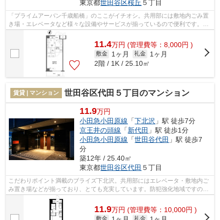
東京都
世田谷区
桜丘
５丁目
「プライムアーバン千歳船橋」のここがイチオシ。共用部には敷地内ごみ置
き場・エレベータなど様々な設備やサービスが揃っているので便利です。お
しゃれなあなたにピッタリな外観タイ...
11.4
万
円
(管理費等：8,000円 )
1ヶ月
1ヶ月
敷金
礼金
2階 / 1K / 25.10㎡
世田谷区代田５丁目のマンション
賃貸 | マンション
11.9
万円
小田急小田原線
「
下北沢
」駅 徒歩7分
京王井の頭線
「
新代田
」駅 徒歩1分
小田急小田原線
「
世田谷代田
」駅 徒歩7
分
築12年 / 25.40㎡
東京都
世田谷区
代田
５丁目
こだわりポイント満載のブライズ下北沢。共用部にはエレベータ・敷地内ご
み置き場などが揃っており、とても充実しています。防犯強化地域ですので
暗い夜道も心強いですね。デザイナー...
11.9
万
円
(管理費等：10,000円 )
1ヶ月
1ヶ月
敷金
礼金