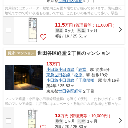
東京都
世田谷区
弦巻
４丁目
共用部にはエレベータ・敷地内ごみ置き場などが揃っております。防犯強化
地域ですので暗い夜道も心強いですね。こだわりの条件として多い、駅徒歩
9分の物件です。近くに2駅ある、アク...
11.5
万
円
(管理費等：11,000円 )
0ヶ月
1ヶ月
敷金
礼金
4階 / 1K / 25.51㎡
世田谷区経堂２丁目のマンション
賃貸 | マンション
13
万円
小田急小田原線
「
経堂
」駅 徒歩5分
東急世田谷線
「
松原
」駅 徒歩19分
小田急小田原線
「
千歳船橋
」駅 徒歩16分
築4年 / 25.83㎡
東京都
世田谷区
経堂
２丁目
フレシア経堂：小田急小田原線経堂駅にも近くて便利。こだわりポイント満
載のフレシア経堂。共用部にはエレベータ・敷地内ごみ置き場など様々な設
備やサービスが揃っているので便利で...
13
万
円
(管理費等：10,000円 )
1ヶ月
1ヶ月
敷金
礼金
2階 / 2K / 25.83㎡