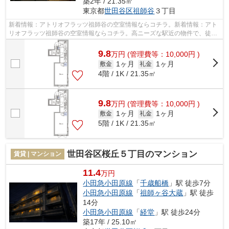
築2年 / 21.35㎡
東京都
世田谷区
祖師谷
３丁目
新着情報：アトリオフラッツ祖師谷の空室情報ならコチラ。新着情報：アト
リオフラッツ祖師谷の空室情報ならコチラ。高ニーズな駅近の物件で、徒歩
3分で駅に行くことができます。上の階...
9.8
万
円
(管理費等：10,000円 )
1ヶ月
1ヶ月
敷金
礼金
4階 / 1K / 21.35㎡
9.8
万
円
(管理費等：10,000円 )
1ヶ月
1ヶ月
敷金
礼金
5階 / 1K / 21.35㎡
世田谷区桜丘５丁目のマンション
賃貸 | マンション
11.4
万円
小田急小田原線
「
千歳船橋
」駅 徒歩7分
小田急小田原線
「
祖師ヶ谷大蔵
」駅 徒歩
14分
小田急小田原線
「
経堂
」駅 徒歩24分
築17年 / 25.10㎡