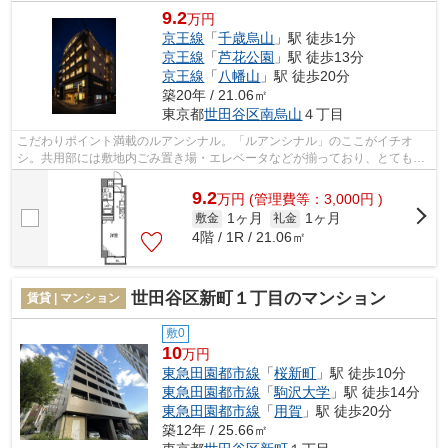
9.2
万円
京王線
「
千歳烏山
」駅 徒歩1分
京王線
「
芦花公園
」駅 徒歩13分
京王線
「
八幡山
」駅 徒歩20分
築20年 / 21.06㎡
東京都
世田谷区
南烏山
４丁目
こだわりポイント満載のルアンシナル。「ルアンシナル」のここがイチオ
シ。共用部には敷地内ごみ置き場・エレベータなどが揃っており、とても充
実しています。こちらの物件は眺望良好...
9.2
万
円
(管理費等：3,000円 )
1ヶ月
1ヶ月
敷金
礼金
4階 / 1R / 21.06㎡
世田谷区新町１丁目のマンション
賃貸 | マンション
敷0
10
万円
東急田園都市線
「
桜新町
」駅 徒歩10分
東急田園都市線
「
駒沢大学
」駅 徒歩14分
東急田園都市線
「
用賀
」駅 徒歩20分
築12年 / 25.66㎡