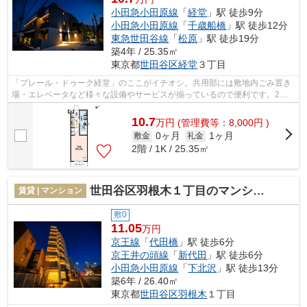
小田急小田原線
「
経堂
」駅 徒歩9分
小田急小田原線
「
千歳船橋
」駅 徒歩12分
東急世田谷線
「
松原
」駅 徒歩19分
築4年 / 25.35㎡
東京都
世田谷区
経堂
３丁目
「プレール・ドゥーク経堂」のここがイチオシ。共用部には敷地内ごみ置き
場・エレベータなど様々な設備やサービスが揃っているので便利です。2駅
利用可能な物件で移動範囲が広がります...
10.7
万
円
(管理費等：8,000円 )
0ヶ月
1ヶ月
敷金
礼金
2階 / 1K / 25.35㎡
世田谷区羽根木１丁目のマンション
賃貸 | マンション
敷0
11.05
万円
京王線
「
代田橋
」駅 徒歩6分
京王井の頭線
「
新代田
」駅 徒歩6分
小田急小田原線
「
下北沢
」駅 徒歩13分
築6年 / 26.40㎡
東京都
世田谷区
羽根木
１丁目