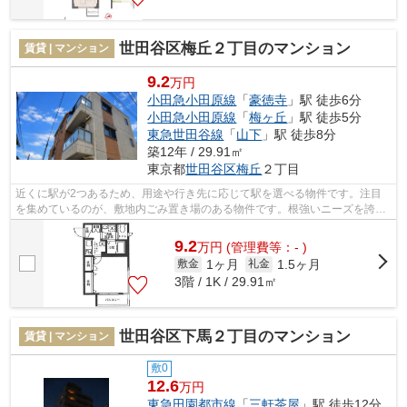
世田谷区梅丘２丁目のマンション
賃貸 | マンション
9.2
万円
小田急小田原線
「
豪徳寺
」駅 徒歩6分
小田急小田原線
「
梅ヶ丘
」駅 徒歩5分
東急世田谷線
「
山下
」駅 徒歩8分
築12年 / 29.91㎡
東京都
世田谷区
梅丘
２丁目
近くに駅が2つあるため、用途や行き先に応じて駅を選べる物件です。注目
を集めているのが、敷地内ごみ置き場のある物件です。根強いニーズを誇る
駅近の物件となり、徒歩6分に駅があり...
9.2
万
円
(管理費等：- )
1ヶ月
1.5ヶ月
敷金
礼金
3階 / 1K / 29.91㎡
世田谷区下馬２丁目のマンション
賃貸 | マンション
敷0
12.6
万円
東急田園都市線
「
三軒茶屋
」駅 徒歩12分