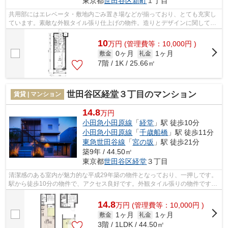
東京都
世田谷区
新町
１丁目
共用部にはエレベータ・敷地内ごみ置き場などが揃っており、とても充実し
ています。素敵な外観タイル張り仕上げの物件。造りとデザインに関して、
自信をもって情報を提供できるマンシ...
10
万
円
(管理費等：10,000円 )
0ヶ月
1ヶ月
敷金
礼金
7階 / 1K / 25.66㎡
世田谷区経堂３丁目のマンション
賃貸 | マンション
14.8
万円
小田急小田原線
「
経堂
」駅 徒歩10分
小田急小田原線
「
千歳船橋
」駅 徒歩11分
東急世田谷線
「
宮の坂
」駅 徒歩21分
築9年 / 44.50㎡
東京都
世田谷区
経堂
３丁目
清潔感のある室内が魅力的な平成29年築の物件となっており、一押しです。
駅から徒歩10分の物件で、アクセス良好です。外観タイル張りの物件です。
様々な場所へのアクセスがしやすくな...
14.8
万
円
(管理費等：10,000円 )
1ヶ月
1ヶ月
敷金
礼金
3階 / 1LDK / 44.50㎡