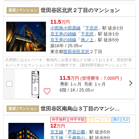
世田谷区北沢２丁目のマンション
賃貸 | マンション
11.5
万円
小田急小田原線
「
下北沢
」駅 徒歩1分
京王井の頭線
「
下北沢
」駅 徒歩1分
京王井の頭線
「
池ノ上
」駅 徒歩5分
築16年 / 25.05㎡
東京都
世田谷区
北沢
２丁目
共用部にはエレベータ・敷地内ごみ置き場などが揃っております。防犯対策
もバッチリなマンションタイプの物件です。2駅利用可能のマンションで
す。通風良好の涼しく気持ちの良い空間を...
11.5
万
円
(管理費等：7,000円 )
1ヶ月
1ヶ月
敷金
礼金
6階 / 1K / 25.05㎡
世田谷区南烏山３丁目のマンション
賃貸 | マンション
仲手無料
仲手半額
フリーレント
敷0
礼0
12
万円
京王線
「
芦花公園
」駅 徒歩5分
京王線
「
千歳烏山
」駅 徒歩9分