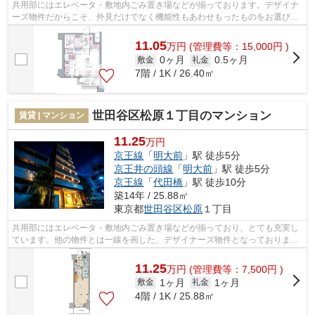
共用部にはエレベータ・敷地内ごみ置き場などが揃っております。デザイナ
ーズ物件だからこそ、外見だけでなく機能性もあわせもったものをお選びく
ださい。外観タイル張りは、長期にわ...
11.05
万
円
(管理費等：15,000円 )
0ヶ月
0.5ヶ月
敷金
礼金
7階 / 1K / 26.40㎡
世田谷区松原１丁目のマンション
賃貸 | マンション
11.25
万円
京王線
「
明大前
」駅 徒歩5分
京王井の頭線
「
明大前
」駅 徒歩5分
京王線
「
代田橋
」駅 徒歩10分
築14年 / 25.88㎡
東京都
世田谷区
松原
１丁目
共用部にはエレベータ・敷地内ごみ置き場などが揃っており、とても充実し
ています。他の物件とは一線を画した、デザイナーズ物件となっておりま
す。造りとデザインに関して、自信をも...
11.25
万
円
(管理費等：7,500円 )
1ヶ月
1ヶ月
敷金
礼金
4階 / 1K / 25.88㎡