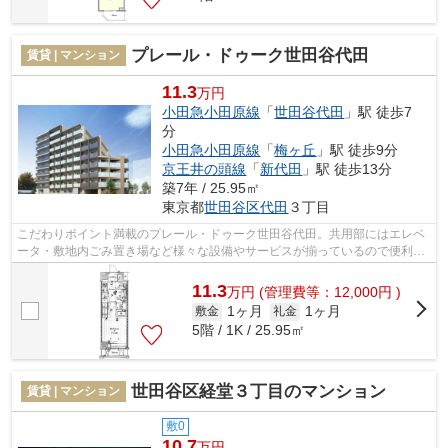
プレール・ドゥーク世田谷代田
賃貸 | マンション
11.3
万円
小田急小田原線
「
世田谷代田
」駅 徒歩7
分
小田急小田原線
「
梅ヶ丘
」駅 徒歩9分
京王井の頭線
「
新代田
」駅 徒歩13分
築7年 / 25.95㎡
東京都
世田谷区
代田
３丁目
こだわりポイント満載のプレール・ドゥーク世田谷代田。共用部にはエレベ
ータ・敷地内ごみ置き場など様々な設備やサービスが揃っているので便利で
す。周辺に2駅あるので電車通勤しやす...
11.3
万
円
(管理費等：12,000円 )
1ヶ月
1ヶ月
敷金
礼金
5階 / 1K / 25.95㎡
世田谷区経堂３丁目のマンション
賃貸 | マンション
敷0
10.7
万円