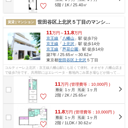
5階 / 1K / 25.40㎡
世田谷区上北沢５丁目のマンション
賃貸 | マンション
11
11.8
万円～
万円
京王線
「
八幡山
」駅 徒歩7分
京王線
「
上北沢
」駅 徒歩14分
京王線
「
芦花公園
」駅 徒歩14分
築7年 / 25.65㎡～30.62㎡
東京都
世田谷区
上北沢
５丁目
コルティーレ上北沢：京王線八幡山駅にも近くて便利。オオゼキ 八幡山店ま
で徒歩7分です。共用部にはエレベータ・敷地内ごみ置き場などが揃ってお
り、とても充実しています。住環境が...
11
万
円
(管理費等：10,000円 )
1ヶ月
1ヶ月
敷金
礼金
2階 / 2K / 25.65㎡
11.8
万
円
(管理費等：10,000円 )
1ヶ月
1ヶ月
敷金
礼金
2階 / 1LDK / 30.62㎡