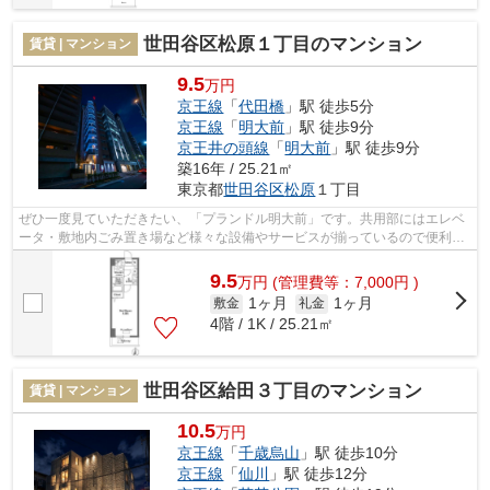
世田谷区松原１丁目のマンション
賃貸 | マンション
9.5
万円
京王線
「
代田橋
」駅 徒歩5分
京王線
「
明大前
」駅 徒歩9分
京王井の頭線
「
明大前
」駅 徒歩9分
築16年 / 25.21㎡
東京都
世田谷区
松原
１丁目
ぜひ一度見ていただきたい、「プランドル明大前」です。共用部にはエレベ
ータ・敷地内ごみ置き場など様々な設備やサービスが揃っているので便利で
す。陽当たりが良く、日中は電気代が...
9.5
万
円
(管理費等：7,000円 )
1ヶ月
1ヶ月
敷金
礼金
4階 / 1K / 25.21㎡
世田谷区給田３丁目のマンション
賃貸 | マンション
10.5
万円
京王線
「
千歳烏山
」駅 徒歩10分
京王線
「
仙川
」駅 徒歩12分