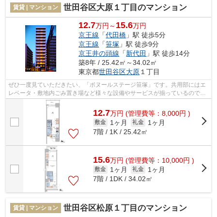
世田谷区大原１丁目のマンション
賃貸 | マンション
12.7
15.6
万円～
万円
京王線
「
代田橋
」駅 徒歩5分
京王線
「
笹塚
」駅 徒歩9分
京王井の頭線
「
新代田
」駅 徒歩14分
築8年 / 25.42㎡～34.02㎡
東京都
世田谷区
大原
１丁目
ぜひ一度見ていただきたい、「ボヌールステージ笹塚」です。共用部にはエ
レベータ・敷地内ごみ置き場など様々な設備やサービスが揃っているので便
利です。こちらはマンションタイプに...
12.7
万
円
(管理費等：8,000円 )
1ヶ月
1ヶ月
敷金
礼金
7階 / 1K / 25.42㎡
15.6
万
円
(管理費等：10,000円 )
1ヶ月
1ヶ月
敷金
礼金
7階 / 1DK / 34.02㎡
世田谷区松原１丁目のマンション
賃貸 | マンション