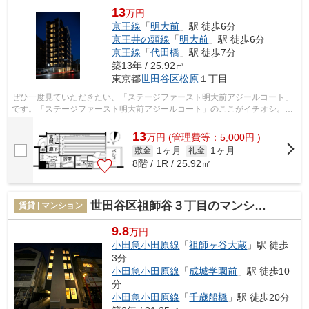
13
万円
京王線
「
明大前
」駅 徒歩6分
京王井の頭線
「
明大前
」駅 徒歩6分
京王線
「
代田橋
」駅 徒歩7分
築13年 / 25.92㎡
東京都
世田谷区
松原
１丁目
ぜひ一度見ていただきたい、「ステージファースト明大前アジールコート」
です。「ステージファースト明大前アジールコート」のここがイチオシ。共
用部にはエレベータ・敷地内ごみ置き...
13
万
円
(管理費等：5,000円 )
1ヶ月
1ヶ月
敷金
礼金
8階 / 1R / 25.92㎡
世田谷区祖師谷３丁目のマンション
賃貸 | マンション
9.8
万円
小田急小田原線
「
祖師ヶ谷大蔵
」駅 徒歩
3分
小田急小田原線
「
成城学園前
」駅 徒歩10
分
小田急小田原線
「
千歳船橋
」駅 徒歩20分