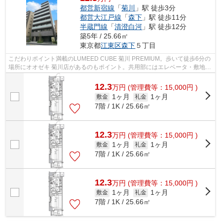
都営新宿線
「
菊川
」駅 徒歩3分
都営大江戸線
「
森下
」駅 徒歩11分
半蔵門線
「
清澄白河
」駅 徒歩12分
築5年 / 25.66㎡
東京都
江東区
森下
５丁目
こだわりポイント満載のLUMEED CUBE 菊川 PREMIUM。歩いて徒歩6分の
場所にオオゼキ 菊川店があるのもポイント。共用部にはエレベータ・敷地内
ごみ置き場などが揃っております。徒歩3分...
12.3
万
円
(管理費等：15,000円 )
1ヶ月
1ヶ月
敷金
礼金
7階 / 1K / 25.66㎡
12.3
万
円
(管理費等：15,000円 )
1ヶ月
1ヶ月
敷金
礼金
7階 / 1K / 25.66㎡
12.3
万
円
(管理費等：15,000円 )
1ヶ月
1ヶ月
敷金
礼金
7階 / 1K / 25.66㎡