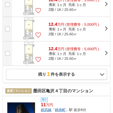
1ヶ月
1ヶ月
敷金
礼金
2階 / 1K / 25.60㎡
12.4
万
円
(管理費等：5,000円 )
1ヶ月
1ヶ月
敷金
礼金
2階 / 1K / 25.60㎡
12.4
万
円
(管理費等：5,000円 )
1ヶ月
1ヶ月
敷金
礼金
2階 / 1K / 25.60㎡
1
残り
件を表示する
墨田区亀沢４丁目のマンション
賃貸 | マンション
敷0
11
万円
総武線
「
錦糸町
」駅 徒歩8分