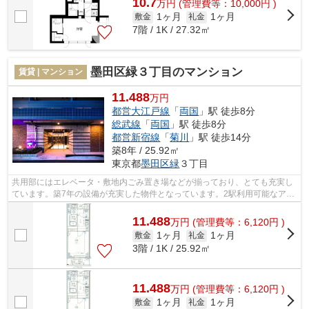
10.7
万
円
(管理費等：10,000円 )
1ヶ月
1ヶ月
敷金
礼金
7階 / 1K / 27.32㎡
墨田区緑３丁目のマンション
賃貸 | マンション
11.488
万円
都営大江戸線
「
両国
」駅 徒歩8分
総武線
「
両国
」駅 徒歩8分
都営新宿線
「
菊川
」駅 徒歩14分
築8年 / 25.92㎡
東京都
墨田区
緑
３丁目
共用部にはエレベータ・敷地内ごみ置き場などが揃っており、とても充実し
ています。築7年の設備が充実した物件となっています。2駅利用可能なアク
セスの良いマンションです。スタイリ...
11.488
万
円
(管理費等：6,120円 )
1ヶ月
1ヶ月
敷金
礼金
3階 / 1K / 25.92㎡
11.488
万
円
(管理費等：6,120円 )
1ヶ月
1ヶ月
敷金
礼金