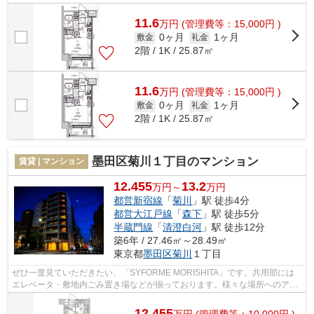
で決済いただけます。特徴的な外観と洗...
11.6
万
円
(管理費等：15,000円 )
0ヶ月
1ヶ月
敷金
礼金
2階 / 1K / 25.87㎡
11.6
万
円
(管理費等：15,000円 )
0ヶ月
1ヶ月
敷金
礼金
2階 / 1K / 25.87㎡
墨田区菊川１丁目のマンション
賃貸 | マンション
12.455
13.2
万円～
万円
都営新宿線
「
菊川
」駅 徒歩4分
都営大江戸線
「
森下
」駅 徒歩5分
半蔵門線
「
清澄白河
」駅 徒歩12分
築6年 / 27.46㎡～28.49㎡
東京都
墨田区
菊川
１丁目
ぜひ一度見ていただきたい、「SYFORME MORISHITA」です。共用部には
エレベータ・敷地内ごみ置き場などが揃っております。様々な場所へのアク
セスがしやすくなる2駅利用可能な物件です...
12.455