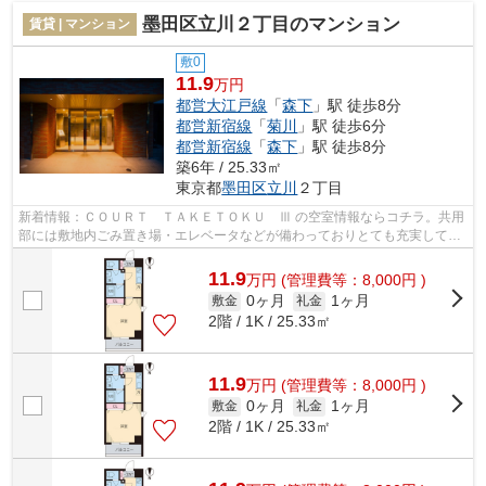
墨田区立川２丁目のマンション
賃貸 | マンション
敷0
11.9
万円
都営大江戸線
「
森下
」駅 徒歩8分
都営新宿線
「
菊川
」駅 徒歩6分
都営新宿線
「
森下
」駅 徒歩8分
築6年 / 25.33㎡
東京都
墨田区
立川
２丁目
新着情報：ＣＯＵＲＴ ＴＡＫＥＴＯＫＵ Ⅲ の空室情報ならコチラ。共用
部には敷地内ごみ置き場・エレベータなどが備わっておりとても充実してい
ます。タイル張りのきれいな外観も特...
11.9
万
円
(管理費等：8,000円 )
0ヶ月
1ヶ月
敷金
礼金
2階 / 1K / 25.33㎡
11.9
万
円
(管理費等：8,000円 )
0ヶ月
1ヶ月
敷金
礼金
2階 / 1K / 25.33㎡