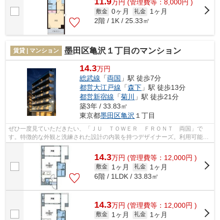
11.9
万
円
(管理費等：8,000円 )
0ヶ月
1ヶ月
敷金
礼金
2階 / 1K / 25.33㎡
墨田区亀沢１丁目のマンション
賃貸 | マンション
14.3
万円
総武線
「
両国
」駅 徒歩7分
都営大江戸線
「
森下
」駅 徒歩13分
都営新宿線
「
菊川
」駅 徒歩21分
築3年 / 33.83㎡
東京都
墨田区
亀沢
１丁目
ぜひ一度見ていただきたい、「ＪＵ ＴＯＷＥＲ ＦＲＯＮＴ 両国」で
す。特徴的な外観と洗練された設計の内装を持つデザイナーズ。利用可能な
駅が2駅あり、利便性の高い物件です。内...
14.3
万
円
(管理費等：12,000円 )
1ヶ月
1ヶ月
敷金
礼金
6階 / 1LDK / 33.83㎡
14.3
万
円
(管理費等：12,000円 )
1ヶ月
1ヶ月
敷金
礼金