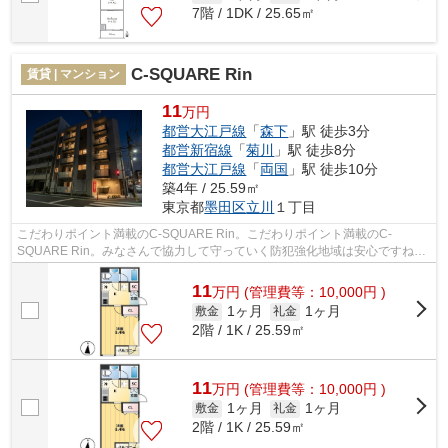
7階 / 1DK / 25.65㎡
C-SQUARE Rin
賃貸 | マンション
11
万円
都営大江戸線
「
森下
」駅 徒歩3分
都営新宿線
「
菊川
」駅 徒歩8分
都営大江戸線
「
両国
」駅 徒歩10分
築4年 / 25.59㎡
東京都
墨田区
立川
１丁目
こだわりポイント満載のC-SQUARE Rin。こだわりポイント満載のC-
SQUARE Rin。みなさんで協力して守っていく防犯強化地域は安心ですね。
こちらはエレベーター付きの物件です。当社スタ...
11
万
円
(管理費等：10,000円 )
1ヶ月
1ヶ月
敷金
礼金
2階 / 1K / 25.59㎡
11
万
円
(管理費等：10,000円 )
1ヶ月
1ヶ月
敷金
礼金
2階 / 1K / 25.59㎡