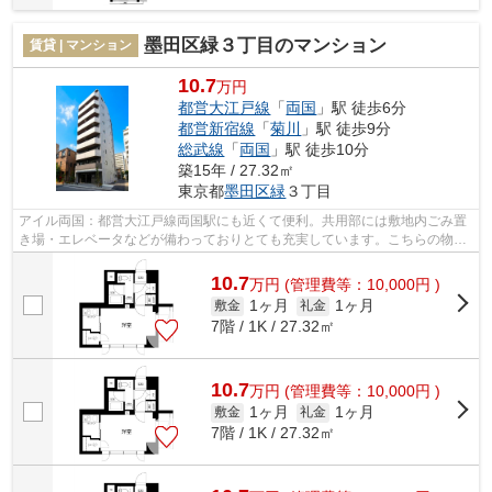
墨田区緑３丁目のマンション
賃貸 | マンション
10.7
万円
都営大江戸線
「
両国
」駅 徒歩6分
都営新宿線
「
菊川
」駅 徒歩9分
総武線
「
両国
」駅 徒歩10分
築15年 / 27.32㎡
東京都
墨田区
緑
３丁目
アイル両国：都営大江戸線両国駅にも近くて便利。共用部には敷地内ごみ置
き場・エレベータなどが備わっておりとても充実しています。こちらの物件
では初期費用をカードでお支払いいた...
10.7
万
円
(管理費等：10,000円 )
1ヶ月
1ヶ月
敷金
礼金
7階 / 1K / 27.32㎡
10.7
万
円
(管理費等：10,000円 )
1ヶ月
1ヶ月
敷金
礼金
7階 / 1K / 27.32㎡