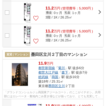
11.2
万
円
(管理費等：5,000円 )
0ヶ月
1ヶ月
敷金
礼金
3階 / 1K / 26.25㎡
11.2
万
円
(管理費等：5,000円 )
0ヶ月
1ヶ月
敷金
礼金
3階 / 1K / 26.25㎡
墨田区立川２丁目のマンション
賃貸 | マンション
11.9
万円
都営新宿線
「
菊川
」駅 徒歩6分
都営大江戸線
「
森下
」駅 徒歩7分
総武線
「
両国
」駅 徒歩16分
築18年 / 25.31㎡
東京都
墨田区
立川
２丁目
「グランドコンシェルジュ両国東アジールコート」のここがイチオシ。共用
部にはエレベータ・敷地内ごみ置き場などが揃っており、とても充実してい
ます。アレルギー予防に適した、通気...
11.9