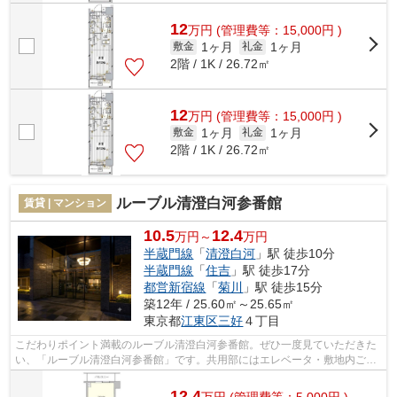
12
万
円
(管理費等：15,000円 )
1ヶ月
1ヶ月
敷金
礼金
2階 / 1K / 26.72㎡
12
万
円
(管理費等：15,000円 )
1ヶ月
1ヶ月
敷金
礼金
2階 / 1K / 26.72㎡
ルーブル清澄白河参番館
賃貸 | マンション
10.5
12.4
万円～
万円
半蔵門線
「
清澄白河
」駅 徒歩10分
半蔵門線
「
住吉
」駅 徒歩17分
都営新宿線
「
菊川
」駅 徒歩15分
築12年 / 25.60㎡～25.65㎡
東京都
江東区
三好
４丁目
こだわりポイント満載のルーブル清澄白河参番館。ぜひ一度見ていただきた
い、「ルーブル清澄白河参番館」です。共用部にはエレベータ・敷地内ごみ
置き場などが備わっておりとても充実...
12.4
万
円
(管理費等：5,000円 )