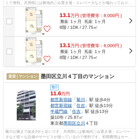
くて便利。共用部には敷地内ごみ置き場・エレベータなどが備わっておりと
ても充実しています。デザイナーズ物件は...
13.1
万
円
(管理費等：8,000円 )
1ヶ月
1ヶ月
敷金
礼金
8階 / 1DK / 27.75㎡
13.1
万
円
(管理費等：8,000円 )
1ヶ月
1ヶ月
敷金
礼金
8階 / 1DK / 27.75㎡
墨田区立川４丁目のマンション
賃貸 | マンション
敷0
11.6
万円
都営新宿線
「
菊川
」駅 徒歩4分
都営新宿線
「
住吉
」駅 徒歩13分
半蔵門線
「
住吉
」駅 徒歩13分
築10年 / 25.87㎡
東京都
墨田区
立川
４丁目
菊川公園まで徒歩3分と近いです。共用部には敷地内ごみ置き場・エレベー
タなど様々な設備やサービスが揃っているので便利です。初期費用はカード