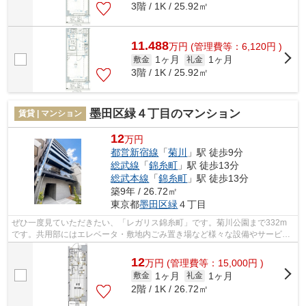
3階 / 1K / 25.92㎡
11.488
万
円
(管理費等：6,120円 )
1ヶ月
1ヶ月
敷金
礼金
3階 / 1K / 25.92㎡
墨田区緑４丁目のマンション
賃貸 | マンション
12
万円
都営新宿線
「
菊川
」駅 徒歩9分
総武線
「
錦糸町
」駅 徒歩13分
総武本線
「
錦糸町
」駅 徒歩13分
築9年 / 26.72㎡
東京都
墨田区
緑
４丁目
ぜひ一度見ていただきたい、「レガリス錦糸町」です。菊川公園まで332m
です。共用部にはエレベータ・敷地内ごみ置き場など様々な設備やサービス
が揃っているので便利です。駅が周辺に2...
12
万
円
(管理費等：15,000円 )
1ヶ月
1ヶ月
敷金
礼金
2階 / 1K / 26.72㎡