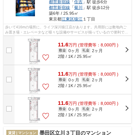
都営新宿線
「
住吉
」駅 徒歩6分
都営新宿線
「
菊川
」駅 徒歩12分
築6年 / 25.95㎡
東京都
江東区
猿江
１丁目
歩いて416mの場所に、ライフ深川猿江店があります。共用部には敷地内ご
み置き場・エレベータなど様々な設備やサービスが揃っているので便利で
す。2020年築の物件です。目立つ外観と洗...
11.6
万
円
(管理費等：8,000円 )
0ヶ月
2ヶ月
敷金
礼金
2階 / 1K / 25.95㎡
11.6
万
円
(管理費等：8,000円 )
0ヶ月
2ヶ月
敷金
礼金
2階 / 1K / 25.95㎡
11.6
万
円
(管理費等：8,000円 )
0ヶ月
2ヶ月
敷金
礼金
2階 / 1K / 25.95㎡
墨田区立川３丁目のマンション
賃貸 | マンション