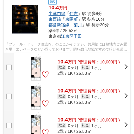
敷0
10.4
万円
半蔵門線
「
住吉
」駅 徒歩9分
東西線
「
東陽町
」駅 徒歩16分
都営新宿線
「
菊川
」駅 徒歩20分
築4年 / 25.53㎡
東京都
江東区
千田
「プレール・ドゥーク住吉Ⅳ」のここがイチオシ。共用部には敷地内ごみ置
き場・エレベータなどが揃っております。防犯強化地域ですので暗い夜道も
心強いですね。利便性の高い徒歩9分の...
10.4
万
円
(管理費等：10,000円 )
0ヶ月
1ヶ月
敷金
礼金
2階 / 1K / 25.53㎡
10.4
万
円
(管理費等：10,000円 )
0ヶ月
1ヶ月
敷金
礼金
2階 / 1K / 25.53㎡
10.4
万
円
(管理費等：10,000円 )
0ヶ月
1ヶ月
敷金
礼金
2階 / 1K / 25.53㎡