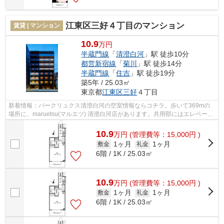
江東区三好４丁目のマンション
賃貸 | マンション
10.9
万円
半蔵門線
「
清澄白河
」駅 徒歩10分
都営新宿線
「
菊川
」駅 徒歩14分
半蔵門線
「
住吉
」駅 徒歩19分
築5年 / 25.03㎡
東京都
江東区
三好
４丁目
新着情報：パークリュクス清澄白河の空室情報ならコチラ。歩いて369mの
場所に、maruetsu(マルエツ) 清澄白河店があります。共用部にはエレベー
タ・敷地内ごみ置き場など様々な設備やサ...
10.9
万
円
(管理費等：15,000円 )
1ヶ月
1ヶ月
敷金
礼金
6階 / 1K / 25.03㎡
10.9
万
円
(管理費等：15,000円 )
1ヶ月
1ヶ月
敷金
礼金
6階 / 1K / 25.03㎡