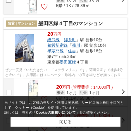
1ヶ月
1ヶ月
5階 / 1K / 28.39㎡
墨田区緑４丁目のマンション
賃貸 | マンション
20
万円
総武線
「
錦糸町
」駅 徒歩10分
都営新宿線
「
菊川
」駅 徒歩10分
半蔵門線
「
住吉
」駅 徒歩18分
築7年 / 55.38㎡
東京都
墨田区
緑
４丁目
ぜひ一度見ていただきたい、「ステラマリス」です。菊川公園まで徒歩4分
と近いです。共用部にはエレベータ・敷地内ごみ置き場などが揃っておりま
す。風通しの良いマンションは利便性が...
20
万
円
(管理費等：14,000円 )
1ヶ月
1ヶ月
敷金
礼金
6階 / 1LDK / 55.38㎡
当サイトでは、お客様の当サイト利用状況把握、サービス向上検討を目的と
して、クッキー（Cookie）を使用しています。
詳しくは、当社の
「Cookieの取扱いについて」
をご確認ください。
20
万
円
(管理費等：14,000円 )
1ヶ月
1ヶ月
敷金
礼金
閉じる
6階 / 1LDK / 55.38㎡