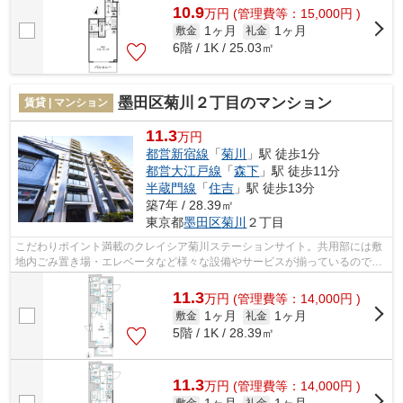
10.9
万
円
(管理費等：15,000円 )
1ヶ月
1ヶ月
敷金
礼金
6階 / 1K / 25.03㎡
墨田区菊川２丁目のマンション
賃貸 | マンション
11.3
万円
都営新宿線
「
菊川
」駅 徒歩1分
都営大江戸線
「
森下
」駅 徒歩11分
半蔵門線
「
住吉
」駅 徒歩13分
築7年 / 28.39㎡
東京都
墨田区
菊川
２丁目
こだわりポイント満載のクレイシア菊川ステーションサイト。共用部には敷
地内ごみ置き場・エレベータなど様々な設備やサービスが揃っているので便
利です。防犯意識の高い防犯強化地域...
11.3
万
円
(管理費等：14,000円 )
1ヶ月
1ヶ月
敷金
礼金
5階 / 1K / 28.39㎡
11.3
万
円
(管理費等：14,000円 )
敷金
礼金