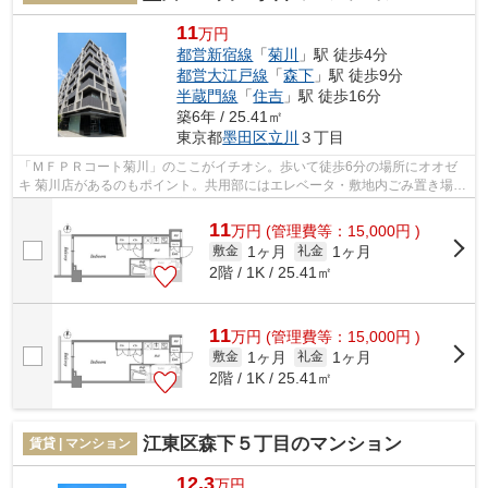
11
万円
都営新宿線
「
菊川
」駅 徒歩4分
都営大江戸線
「
森下
」駅 徒歩9分
半蔵門線
「
住吉
」駅 徒歩16分
築6年 / 25.41㎡
東京都
墨田区
立川
３丁目
「ＭＦＰＲコート菊川」のここがイチオシ。歩いて徒歩6分の場所にオオゼ
キ 菊川店があるのもポイント。共用部にはエレベータ・敷地内ごみ置き場な
どが揃っており、とても充実していま...
11
万
円
(管理費等：15,000円 )
1ヶ月
1ヶ月
敷金
礼金
2階 / 1K / 25.41㎡
11
万
円
(管理費等：15,000円 )
1ヶ月
1ヶ月
敷金
礼金
2階 / 1K / 25.41㎡
江東区森下５丁目のマンション
賃貸 | マンション
12.3
万円