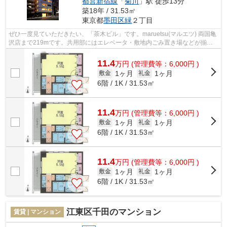
都営新宿線
「
菊川
」駅 徒歩13分
築18年 / 31.53㎡
東京都
墨田区
緑
２丁目
ぜひ一度見ていただきたい、「茶木ビル」です。maruetsu(マルエツ) 両国亀
沢店まで219mです。共用部にはエレベータ・敷地内ごみ置き場などが揃っ
ており、とても充実しています。物件の...
11.4
万
円
(管理費等：6,000円 )
1ヶ月
1ヶ月
敷金
礼金
6階 / 1K / 31.53㎡
11.4
万
円
(管理費等：6,000円 )
1ヶ月
1ヶ月
敷金
礼金
6階 / 1K / 31.53㎡
11.4
万
円
(管理費等：6,000円 )
1ヶ月
1ヶ月
敷金
礼金
6階 / 1K / 31.53㎡
江東区千田のマンション
賃貸 | マンション