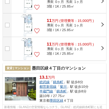
0ヶ月
1ヶ月
敷金
礼金
3階 / 1K / 25.85㎡
11
万
円
(管理費等：15,000円 )
0ヶ月
1ヶ月
敷金
礼金
3階 / 1K / 25.85㎡
11
万
円
(管理費等：15,000円 )
0ヶ月
1ヶ月
敷金
礼金
3階 / 1K / 25.85㎡
墨田区緑４丁目のマンション
賃貸 | マンション
13.1
万円
総武線
「
錦糸町
」駅 徒歩8分
都営新宿線
「
菊川
」駅 徒歩10分
半蔵門線
「
錦糸町
」駅 徒歩8分
築10年 / 27.75㎡
東京都
墨田区
緑
４丁目
新着情報：GLANZの空室情報ならコチラ。GLANZ：総武線錦糸町駅にも近