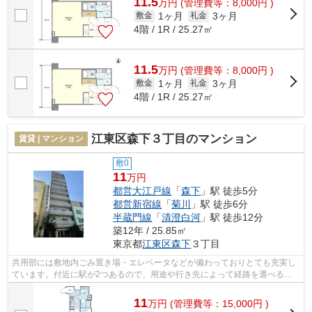
11.5
万
円
(管理費等：8,000円 )
1ヶ月
3ヶ月
敷金
礼金
4階 / 1R / 25.27㎡
11.5
万
円
(管理費等：8,000円 )
1ヶ月
3ヶ月
敷金
礼金
4階 / 1R / 25.27㎡
江東区森下３丁目のマンション
賃貸 | マンション
敷0
11
万円
都営大江戸線
「
森下
」駅 徒歩5分
都営新宿線
「
菊川
」駅 徒歩6分
半蔵門線
「
清澄白河
」駅 徒歩12分
築12年 / 25.85㎡
東京都
江東区
森下
３丁目
共用部には敷地内ごみ置き場・エレベータなどが備わっておりとても充実し
ています。付近に駅が2つあるので、用途や行き先によって経路を選べる物
件です。徒歩5分の位置に駅がある物件...
11
万
円
(管理費等：15,000円 )