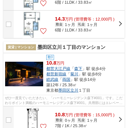
6階 / 1LDK / 33.83㎡
14.3
万
円
(管理費等：12,000円 )
1ヶ月
1ヶ月
敷金
礼金
6階 / 1LDK / 33.83㎡
墨田区立川１丁目のマンション
賃貸 | マンション
敷0
10.8
万円
都営大江戸線
「
森下
」駅 徒歩4分
都営新宿線
「
菊川
」駅 徒歩8分
総武線
「
両国
」駅 徒歩14分
築12年 / 25.38㎡
東京都
墨田区
立川
１丁目
ぜひ一度見ていただきたい、「ハーモニーレジデンス森下#001」です。こだ
わりポイント満載のハーモニーレジデンス森下#001。共用部にはエレベー
タ・敷地内ごみ置き場などが備わってお...
10.8
万
円
(管理費等：15,000円 )
0ヶ月
1ヶ月
敷金
礼金
7階 / 1K / 25.38㎡