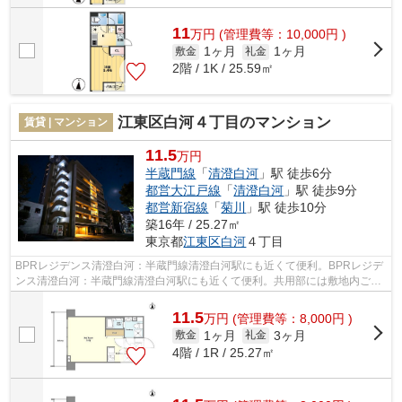
11
万
円
(管理費等：10,000円 )
1ヶ月
1ヶ月
敷金
礼金
2階 / 1K / 25.59㎡
江東区白河４丁目のマンション
賃貸 | マンション
11.5
万円
半蔵門線
「
清澄白河
」駅 徒歩6分
都営大江戸線
「
清澄白河
」駅 徒歩9分
都営新宿線
「
菊川
」駅 徒歩10分
築16年 / 25.27㎡
東京都
江東区
白河
４丁目
BPRレジデンス清澄白河：半蔵門線清澄白河駅にも近くて便利。BPRレジデ
ンス清澄白河：半蔵門線清澄白河駅にも近くて便利。共用部には敷地内ごみ
置き場・エレベータなどが揃っておりま...
11.5
万
円
(管理費等：8,000円 )
1ヶ月
3ヶ月
敷金
礼金
4階 / 1R / 25.27㎡