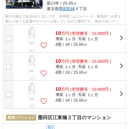
築13年 / 25.65㎡
東京都
墨田区
緑
４丁目
菊川公園まで徒歩4分と近いです。共用部にはエレベータ・敷地内ごみ置き
場など様々な設備やサービスが揃っているので便利です。眺めの良いマンシ
ョンです。外観タイル張りなので、年月...
10
万
円
(管理費等：10,000円 )
1ヶ月
1ヶ月
敷金
礼金
4階 / 1K / 25.65㎡
10
万
円
(管理費等：10,000円 )
1ヶ月
1ヶ月
敷金
礼金
4階 / 1K / 25.65㎡
10
万
円
(管理費等：10,000円 )
1ヶ月
1ヶ月
敷金
礼金
4階 / 1K / 25.65㎡
墨田区江東橋２丁目のマンション
賃貸 | マンション
敷0