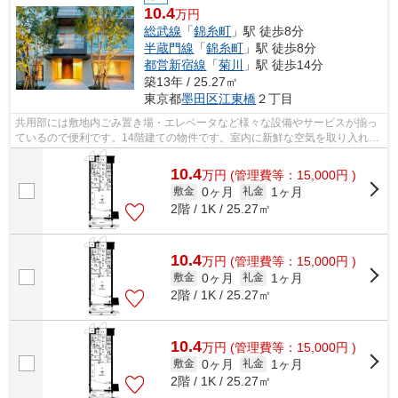
10.4
万円
総武線
「
錦糸町
」駅 徒歩8分
半蔵門線
「
錦糸町
」駅 徒歩8分
都営新宿線
「
菊川
」駅 徒歩14分
築13年 / 25.27㎡
東京都
墨田区
江東橋
２丁目
共用部には敷地内ごみ置き場・エレベータなど様々な設備やサービスが揃っ
ているので便利です。14階建ての物件です。室内に新鮮な空気を取り入れや
すい風通しが良好な物件です。2駅利用...
10.4
万
円
(管理費等：15,000円 )
0ヶ月
1ヶ月
敷金
礼金
2階 / 1K / 25.27㎡
10.4
万
円
(管理費等：15,000円 )
0ヶ月
1ヶ月
敷金
礼金
2階 / 1K / 25.27㎡
10.4
万
円
(管理費等：15,000円 )
0ヶ月
1ヶ月
敷金
礼金
2階 / 1K / 25.27㎡