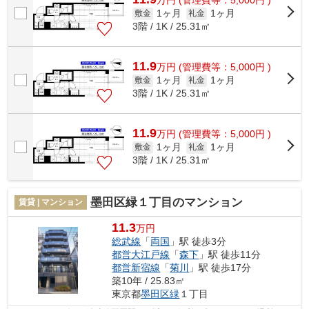
万
円
(管理費等：5,000円 )
1ヶ月
1ヶ月
敷金
礼金
3階 / 1K / 25.31㎡
11.9
万
円
(管理費等：5,000円 )
1ヶ月
1ヶ月
敷金
礼金
3階 / 1K / 25.31㎡
11.9
万
円
(管理費等：5,000円 )
1ヶ月
1ヶ月
敷金
礼金
3階 / 1K / 25.31㎡
墨田区緑１丁目のマンション
賃貸 | マンション
11.3
万円
総武線
「
両国
」駅 徒歩3分
都営大江戸線
「
森下
」駅 徒歩11分
都営新宿線
「
菊川
」駅 徒歩17分
築10年 / 25.83㎡
東京都
墨田区
緑
１丁目