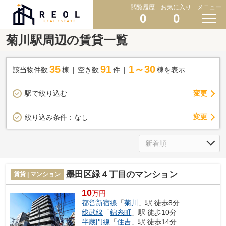
閲覧履歴
お気に入り
メニュー
0
0
菊川駅周辺の賃貸一覧
35
91
1～30
該当物件数
棟
空き数
件
棟を表示
駅で絞り込む
変更
変更
絞り込み条件：
なし
墨田区緑４丁目のマンション
賃貸 | マンション
10
万円
都営新宿線
「
菊川
」駅 徒歩8分
総武線
「
錦糸町
」駅 徒歩10分
半蔵門線
「
住吉
」駅 徒歩14分