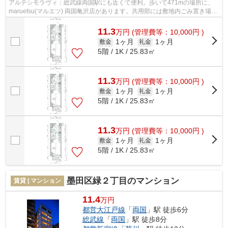
アルテシモラヴィ：総武線両国駅にも近くて便利。歩いて471mの場所に、
maruetsu(マルエツ) 両国亀沢店があります。共用部には敷地内ごみ置き場・
エレベータなどが揃っております。2駅...
11.3
万
円
(管理費等：10,000円 )
1ヶ月
1ヶ月
敷金
礼金
5階 / 1K / 25.83㎡
11.3
万
円
(管理費等：10,000円 )
1ヶ月
1ヶ月
敷金
礼金
5階 / 1K / 25.83㎡
11.3
万
円
(管理費等：10,000円 )
1ヶ月
1ヶ月
敷金
礼金
5階 / 1K / 25.83㎡
墨田区緑２丁目のマンション
賃貸 | マンション
11.4
万円
都営大江戸線
「
両国
」駅 徒歩6分
総武線
「
両国
」駅 徒歩8分