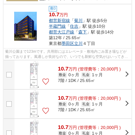
敷0
10.7
万円
都営新宿線
「
菊川
」駅 徒歩5分
半蔵門線
「
住吉
」駅 徒歩10分
都営大江戸線
「
森下
」駅 徒歩14分
築12年 / 25.65㎡
東京都
墨田区
立川
４丁目
菊川公園まで123mです。共用部にはエレベータ・敷地内ごみ置き場などが
揃っております。風通しが良好なので、いつでも新鮮な空気がはいってきま
す。駅から徒歩5分というアクセス良好な...
10.7
万
円
(管理費等：20,000円 )
0ヶ月
1ヶ月
敷金
礼金
7階 / 1DK / 25.65㎡
10.7
万
円
(管理費等：20,000円 )
0ヶ月
1ヶ月
敷金
礼金
7階 / 1DK / 25.65㎡
10.7
万
円
(管理費等：20,000円 )
0ヶ月
1ヶ月
敷金
礼金