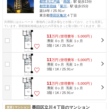
都営大江戸線
「
両国
」駅 徒歩13分
都営新宿線
「
菊川
」駅 徒歩15分
築14年 / 25.91㎡
東京都
墨田区
亀沢
４丁目
共用部にはエレベータ・敷地内ごみ置き場などが揃っており、とても充実し
ています。防犯強化地域はあなたの不安をきっと取り除いてくれます。防犯
対策もバッチリなマンションタイプの...
11
万
円
(管理費等：5,000円 )
0ヶ月
1ヶ月
敷金
礼金
3階 / 1K / 25.91㎡
11
万
円
(管理費等：5,000円 )
0ヶ月
1ヶ月
敷金
礼金
3階 / 1K / 25.91㎡
11
万
円
(管理費等：5,000円 )
0ヶ月
1ヶ月
敷金
礼金
3階 / 1K / 25.91㎡
墨田区立川４丁目のマンション
賃貸 | マンション