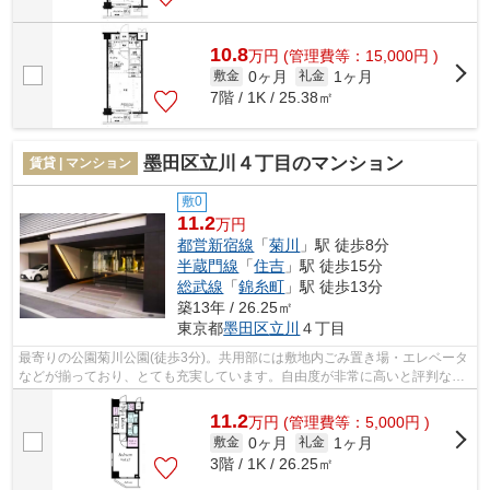
10.8
万
円
(管理費等：15,000円 )
0ヶ月
1ヶ月
敷金
礼金
7階 / 1K / 25.38㎡
墨田区立川４丁目のマンション
賃貸 | マンション
敷0
11.2
万円
都営新宿線
「
菊川
」駅 徒歩8分
半蔵門線
「
住吉
」駅 徒歩15分
総武線
「
錦糸町
」駅 徒歩13分
築13年 / 26.25㎡
東京都
墨田区
立川
４丁目
最寄りの公園菊川公園(徒歩3分)。共用部には敷地内ごみ置き場・エレベータ
などが揃っており、とても充実しています。自由度が非常に高いと評判なデ
ザイナーズ物件マンション。こちらの...
11.2
万
円
(管理費等：5,000円 )
0ヶ月
1ヶ月
敷金
礼金
3階 / 1K / 26.25㎡