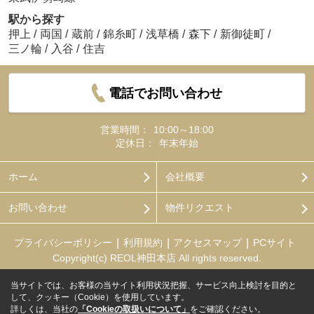
駅から探す
押上
/
両国
/
蔵前
/
錦糸町
/
浅草橋
/
森下
/
新御徒町
/
三ノ輪
/
入谷
/
住吉
電話でお問い合わせ
営業時間：
10:00～18:00
定休日：
年末年始
ホーム
会社概要
お問い合わせ
物件リクエスト
プライバシーポリシー
利用規約
アクセスマップ
PCサイト
Copyright(c) REOL神田本店 All rights reserved.
当サイトでは、お客様の当サイト利用状況把握、サービス向上検討を目的と
して、クッキー（Cookie）を使用しています。
詳しくは、当社の
「Cookieの取扱いについて」
をご確認ください。