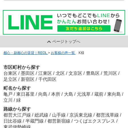
ページトップへ
都心・副都心の賃貸｜REOL
>
お客様の声一覧
>
K様
市区町村から探す
台東区
/
墨田区
/
江東区
/
北区
/
文京区
/
豊島区
/
荒川区
/
足立区
/
新宿区
/
千代田区
町名から探す
亀戸
/
東日暮里
/
向島
/
本所
/
大島
/
元浅草
/
蔵前
/
東向島
/
立川
/
緑
路線から探す
都営大江戸線
/
総武線
/
山手線
/
京浜東北線
/
都営浅草線
/
日比谷線
/
半蔵門線
/
都営新宿線
/
つくばエクスプレス
/
東武伊勢崎線