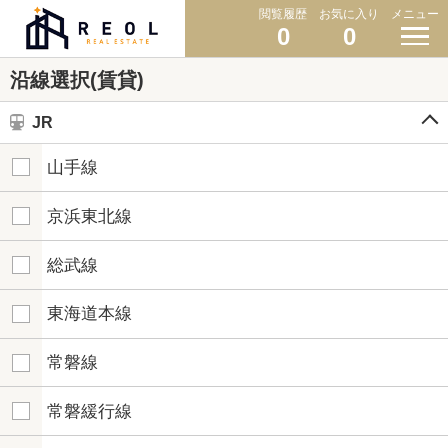
閲覧履歴
お気に入り
メニュー
0
0
沿線選択(賃貸)
JR
山手線
京浜東北線
総武線
東海道本線
常磐線
常磐緩行線