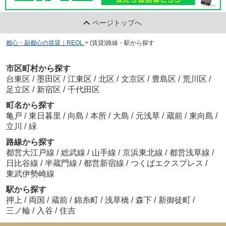
ページトップへ
都心・副都心の賃貸｜REOL
>
(賃貸)路線・駅から探す
市区町村から探す
台東区
/
墨田区
/
江東区
/
北区
/
文京区
/
豊島区
/
荒川区
/
足立区
/
新宿区
/
千代田区
町名から探す
亀戸
/
東日暮里
/
向島
/
本所
/
大島
/
元浅草
/
蔵前
/
東向島
/
立川
/
緑
路線から探す
都営大江戸線
/
総武線
/
山手線
/
京浜東北線
/
都営浅草線
/
日比谷線
/
半蔵門線
/
都営新宿線
/
つくばエクスプレス
/
東武伊勢崎線
駅から探す
押上
/
両国
/
蔵前
/
錦糸町
/
浅草橋
/
森下
/
新御徒町
/
三ノ輪
/
入谷
/
住吉