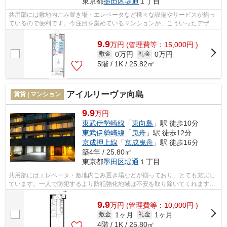
東京都
墨田区
堤通
１丁目
共用部には敷地内ごみ置き場・エレベータなど様々な設備やサービスが揃っ
ているので便利です。今注目を集めているマンションが、こういったデザイ
ナーズ物件です。一人で防犯するより...
9.9
万
円
(管理費等：15,000円 )
0万円
0万円
敷金
礼金
5階 / 1K / 25.82㎡
アイルリーヴァ向島
賃貸 | マンション
9.9
万円
東武伊勢崎線
「
東向島
」駅 徒歩10分
東武伊勢崎線
「
曳舟
」駅 徒歩12分
京成押上線
「
京成曳舟
」駅 徒歩16分
築4年 / 25.80㎡
東京都
墨田区
堤通
１丁目
共用部にはエレベータ・敷地内ごみ置き場などが揃っており、とても充実し
ています。一人で防犯するより防犯強化地域は不安を取り除いてくれます。
2駅利用ができて、電車での移動に役立...
9.9
万
円
(管理費等：10,000円 )
1ヶ月
1ヶ月
敷金
礼金
4階 / 1K / 25.80㎡