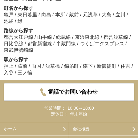
町名から探す
亀戸
/
東日暮里
/
向島
/
本所
/
蔵前
/
元浅草
/
大島
/
立川
/
池袋
/
緑
路線から探す
都営大江戸線
/
山手線
/
総武線
/
京浜東北線
/
都営浅草線
/
日比谷線
/
都営新宿線
/
半蔵門線
/
つくばエクスプレス
/
東武伊勢崎線
駅から探す
押上
/
蔵前
/
両国
/
浅草橋
/
錦糸町
/
森下
/
新御徒町
/
住吉
/
入谷
/
三ノ輪
電話でお問い合わせ
営業時間：
10:00～18:00
定休日：
年末年始
ホーム
会社概要