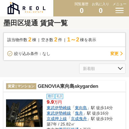
閲覧履歴
お気に入り
メニュー
0
0
墨田区堤通 賃貸一覧
2
2
1～2
該当物件数
棟
空き数
件
棟を表示
変更
絞り込み条件：
なし
GENOVIA東向島skygarden
賃貸 | マンション
敷0
礼0
9.9
万円
東武伊勢崎線
「
東向島
」駅 徒歩14分
東武伊勢崎線
「
曳舟
」駅 徒歩16分
京成押上線
「
京成曳舟
」駅 徒歩19分
築7年 / 25.82㎡