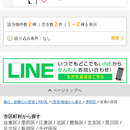
2
2
1～2
該当物件数
棟
空き数
件
棟を表示
変更
絞り込み条件：
なし
ページトップへ
都心・副都心の賃貸｜REOL
>
(賃貸)地域から探す
>
墨田区
>
堤通の賃貸
市区町村から探す
台東区
/
墨田区
/
江東区
/
北区
/
豊島区
/
文京区
/
荒川区
/
足立区
/
新宿区
/
千代田区