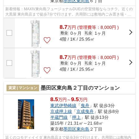
東京都
墨田区
東向島
６丁目
新着情報：MAXIV東向島フュージョナルDUEの空室情報ならコチラ。近くの
大黒屋 東向島店まで徒歩7分で行けます。共用部には敷地内ごみ置き場・エ
レベータなどが備わっておりとても充実...
8.7
万
円
(管理費等：8,000円 )
0ヶ月
1ヶ月
敷金
礼金
4階 / 1K / 25.95㎡
8.7
万
円
(管理費等：8,000円 )
0ヶ月
1ヶ月
敷金
礼金
4階 / 1K / 25.95㎡
墨田区東向島２丁目のマンション
賃貸 | マンション
8.5
9.5
万円～
万円
東武伊勢崎線
「
曳舟
」駅 徒歩3分
京成押上線
「
京成曳舟
」駅 徒歩8分
半蔵門線
「
押上
」駅 徒歩13分
築15年 / 21.31㎡～21.68㎡
東京都
墨田区
東向島
２丁目
近くのコモディイイダ 東向島店まで徒歩3分で行けます。共用部には敷地内