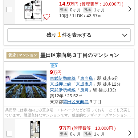
14.9
万
円
(管理費等：10,000円 )
0ヶ月
1ヶ月
敷金
礼金
10階 / 1LDK / 43.57㎡
1
残り
件を表示する
墨田区東向島３丁目のマンション
賃貸 | マンション
敷0
9
万円
東武伊勢崎線
「
東向島
」駅 徒歩6分
京成押上線
「
京成曳舟
」駅 徒歩12分
東武伊勢崎線
「
曳舟
」駅 徒歩13分
築12年 / 25.52㎡
東京都
墨田区
東向島
３丁目
共用部には敷地内ごみ置き場・エレベータなどが揃っており、とても充実し
ています。眺望良好なマンションです。独創的なデザイナーズマンション
で、ご好評いただいています。こちらの...
9
万
円
(管理費等：10,000円 )
0ヶ月
1ヶ月
敷金
礼金