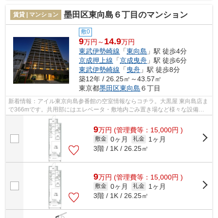
墨田区東向島６丁目のマンション
賃貸 | マンション
敷0
9
14.9
万円～
万円
東武伊勢崎線
「
東向島
」駅 徒歩4分
京成押上線
「
京成曳舟
」駅 徒歩6分
東武伊勢崎線
「
曳舟
」駅 徒歩8分
築12年 / 26.25㎡～43.57㎡
東京都
墨田区
東向島
６丁目
新着情報：アイル東京向島参番館の空室情報ならコチラ。大黒屋 東向島店ま
で366mです。共用部にはエレベータ・敷地内ごみ置き場など様々な設備や
サービスが揃っているので便利です。徒...
9
万
円
(管理費等：15,000円 )
0ヶ月
1ヶ月
敷金
礼金
3階 / 1K / 26.25㎡
9
万
円
(管理費等：15,000円 )
0ヶ月
1ヶ月
敷金
礼金
3階 / 1K / 26.25㎡