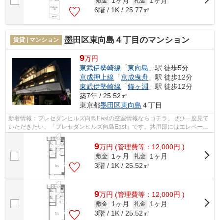
1ヶ月
1ヶ月
敷金
礼金
6階 / 1K / 25.77㎡
墨田区東向島４丁目のマンション
賃貸 | マンション
9
万円
東武伊勢崎線
「
東向島
」駅 徒歩5分
京成押上線
「
京成曳舟
」駅 徒歩12分
東武伊勢崎線
「
鐘ヶ淵
」駅 徒歩12分
築7年 / 25.52㎡
東京都
墨田区
東向島
４丁目
新着情報：プレセダンヒルズ向島Eastの空室情報ならコチラ。ぜひ一度見て
いただきたい、「プレセダンヒルズ向島East」です。共用部にはエレベー
タ・敷地内ごみ置き場などが揃っており...
9
万
円
(管理費等：12,000円 )
1ヶ月
1ヶ月
敷金
礼金
3階 / 1K / 25.52㎡
9
万
円
(管理費等：12,000円 )
1ヶ月
1ヶ月
敷金
礼金
3階 / 1K / 25.52㎡