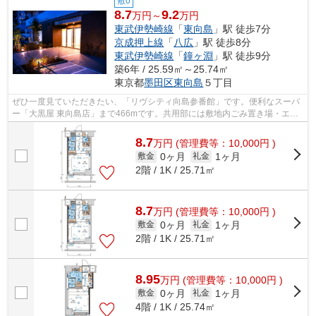
敷0
8.7
9.2
万円～
万円
東武伊勢崎線
「
東向島
」駅 徒歩7分
京成押上線
「
八広
」駅 徒歩8分
東武伊勢崎線
「
鐘ヶ淵
」駅 徒歩9分
築6年 / 25.59㎡～25.74㎡
東京都
墨田区
東向島
５丁目
ぜひ一度見ていただきたい、「リヴシティ向島参番館」です。便利なスーパ
ー「大黒屋 東向島店」まで466mです。共用部には敷地内ごみ置き場・エレ
ベータなどが揃っております。駅から徒...
8.7
万
円
(管理費等：10,000円 )
0ヶ月
1ヶ月
敷金
礼金
2階 / 1K / 25.71㎡
8.7
万
円
(管理費等：10,000円 )
0ヶ月
1ヶ月
敷金
礼金
2階 / 1K / 25.71㎡
8.95
万
円
(管理費等：10,000円 )
0ヶ月
1ヶ月
敷金
礼金
4階 / 1K / 25.74㎡