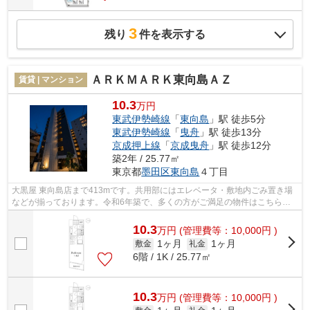
3
残り
件を表示する
ＡＲＫＭＡＲＫ東向島ＡＺ
賃貸 | マンション
10.3
万円
東武伊勢崎線
「
東向島
」駅 徒歩5分
東武伊勢崎線
「
曳舟
」駅 徒歩13分
京成押上線
「
京成曳舟
」駅 徒歩12分
築2年 / 25.77㎡
東京都
墨田区
東向島
４丁目
大黒屋 東向島店まで413mです。共用部にはエレベータ・敷地内ごみ置き場
などが揃っております。令和6年築で、多くの方がご満足の物件はこちらで
す。防犯強化地域ですので暗い夜道も心...
10.3
万
円
(管理費等：10,000円 )
1ヶ月
1ヶ月
敷金
礼金
6階 / 1K / 25.77㎡
10.3
万
円
(管理費等：10,000円 )