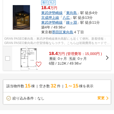
敷0
礼0
18.4
万円
東武伊勢崎線
「
東向島
」駅 徒歩4分
京成押上線
「
八広
」駅 徒歩13分
東武伊勢崎線
「
鐘ヶ淵
」駅 徒歩11分
築4年 / 49.98㎡
東京都
墨田区
東向島
４丁目
GRAN PASEO東向島：東武伊勢崎線東向島駅にも近くて便利。新着情報：
GRAN PASEO東向島の空室情報ならコチラ。こちらは初期費用をカードでお
支払いいただけるマンションです。造りとデ...
18.4
万
円
(管理費等：15,000円 )
0ヶ月
0ヶ月
敷金
礼金
6階 / 1LDK / 49.98㎡
15
32
1～15
該当物件数
棟
空き数
件
棟を表示
変更
絞り込み条件：
なし