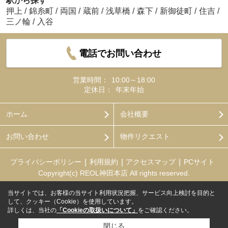
駅から探す
押上
/
錦糸町
/
両国
/
蔵前
/
浅草橋
/
森下
/
新御徒町
/
住吉
/
三ノ輪
/
入谷
電話でお問い合わせ
営業時間：
10:00～18:00
定休日：
年末年始
ホーム
会社概要
お問い合わせ
物件リクエスト
プライバシーポリシー
利用規約
アクセスマップ
PCサイト
Copyright(c) REOL神田本店 All rights reserved.
当サイトでは、お客様の当サイト利用状況把握、サービス向上検討を目的と
して、クッキー（Cookie）を使用しています。
詳しくは、当社の
「Cookieの取扱いについて」
をご確認ください。
閉じる