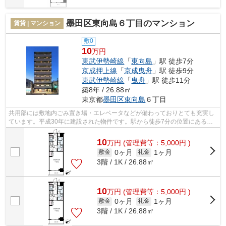
墨田区東向島６丁目のマンション
賃貸 | マンション
敷0
10
万円
東武伊勢崎線
「
東向島
」駅 徒歩7分
京成押上線
「
京成曳舟
」駅 徒歩9分
東武伊勢崎線
「
曳舟
」駅 徒歩11分
築8年 / 26.88㎡
東京都
墨田区
東向島
６丁目
共用部には敷地内ごみ置き場・エレベータなどが備わっておりとても充実し
ています。平成30年に建設された物件です。駅から徒歩7分の位置にある物
件なので、アクセスも良好です。防犯強...
10
万
円
(管理費等：5,000円 )
0ヶ月
1ヶ月
敷金
礼金
3階 / 1K / 26.88㎡
10
万
円
(管理費等：5,000円 )
0ヶ月
1ヶ月
敷金
礼金
3階 / 1K / 26.88㎡