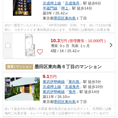
京成押上線
「
京成曳舟
」駅 徒歩6分
半蔵門線
「
押上
」駅 徒歩14分
築3年 / 25.42㎡
東京都
墨田区
東向島
１丁目
ぜひ一度見ていただきたい、「ARTESSIMO ESK」です。歩いて11mの場
所に、コモディイイダ 東向島店があります。共用部には敷地内ごみ置き場・
エレベータなどが揃っております。清潔感...
10.3
万
円
(管理費等：10,000円 )
0ヶ月
1ヶ月
敷金
礼金
4階 / 1K / 25.42㎡
墨田区東向島６丁目のマンション
賃貸 | マンション
9.1
万円
東武伊勢崎線
「
東向島
」駅 徒歩3分
京成押上線
「
京成曳舟
」駅 徒歩10分
東武伊勢崎線
「
曳舟
」駅 徒歩14分
築11年 / 26.10㎡
東京都
墨田区
東向島
６丁目
歩いて徒歩3分の場所に大黒屋 東向島店があるのもポイント。共用部には敷
地内ごみ置き場・エレベータなど様々な設備やサービスが揃っているので便
利です。造りとデザインに関して、自...