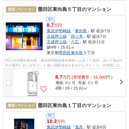
墨田区東向島５丁目のマンション
賃貸 | マンション
敷0
8.7
万円
東武伊勢崎線
「
東向島
」駅 徒歩7分
京成押上線
「
四ツ木
」駅 徒歩7分
京成押上線
「
八広
」駅 徒歩11分
築4年 / 25.61㎡
東京都
墨田区
東向島
５丁目
RELUXIA墨田東向島：東武伊勢崎線東向島駅にも近くて便利。歩いて徒歩4
分の場所にまいばすけっと 鐘ヶ淵駅南店があるのもポイント。共用部にはエ
レベータ・敷地内ごみ置き場などが揃っ...
8.7
万
円
(管理費等：15,000円 )
0ヶ月
1ヶ月
敷金
礼金
4階 / 1K / 25.61㎡
墨田区東向島１丁目のマンション
賃貸 | マンション
敷0
10.3
万円
東武伊勢崎線
「
曳舟
」駅 徒歩6分