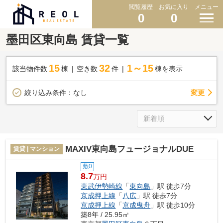
閲覧履歴
お気に入り
メニュー
0
0
墨田区東向島 賃貸一覧
15
32
1～15
該当物件数
棟
空き数
件
棟を表示
変更
絞り込み条件：
なし
MAXIV東向島フュージョナルDUE
賃貸 | マンション
敷0
8.7
万円
東武伊勢崎線
「
東向島
」駅 徒歩7分
京成押上線
「
八広
」駅 徒歩7分
京成押上線
「
京成曳舟
」駅 徒歩10分
築8年 / 25.95㎡