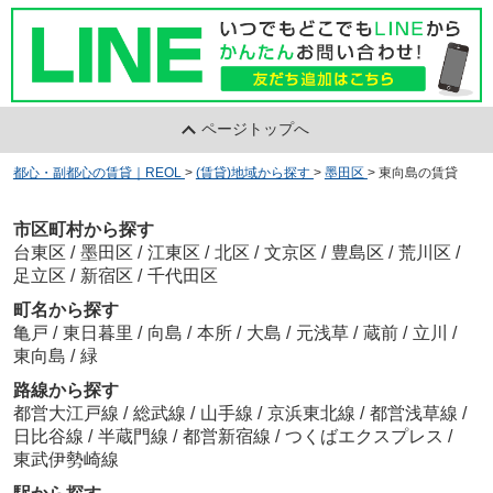
ページトップへ
都心・副都心の賃貸｜REOL
>
(賃貸)地域から探す
>
墨田区
>
東向島の賃貸
市区町村から探す
台東区
/
墨田区
/
江東区
/
北区
/
文京区
/
豊島区
/
荒川区
/
足立区
/
新宿区
/
千代田区
町名から探す
亀戸
/
東日暮里
/
向島
/
本所
/
大島
/
元浅草
/
蔵前
/
立川
/
東向島
/
緑
路線から探す
都営大江戸線
/
総武線
/
山手線
/
京浜東北線
/
都営浅草線
/
日比谷線
/
半蔵門線
/
都営新宿線
/
つくばエクスプレス
/
東武伊勢崎線