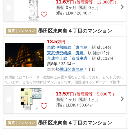
11.6
万
円
(管理費等：12,000円 )
0ヶ月
0ヶ月
敷金
礼金
8階 / 1DK / 26.40㎡
墨田区東向島４丁目のマンション
賃貸 | マンション
13.5
万円
東武伊勢崎線
「
東向島
」駅 徒歩4分
東武伊勢崎線
「
曳舟
」駅 徒歩12分
京成押上線
「
京成曳舟
」駅 徒歩12分
築8年 / 33.64㎡
東京都
墨田区
東向島
４丁目
共用部にはエレベータ・敷地内ごみ置き場などが揃っており、とても充実し
ています。こちらの物件はマンションです。個性溢れるデザイナーズ物件は
とても魅力的で素敵です。メンテナン...
13.5
万
円
(管理費等：5,000円 )
1ヶ月
1ヶ月
敷金
礼金
7階 / 1LDK / 33.64㎡
墨田区東向島４丁目のマンション
賃貸 | マンション