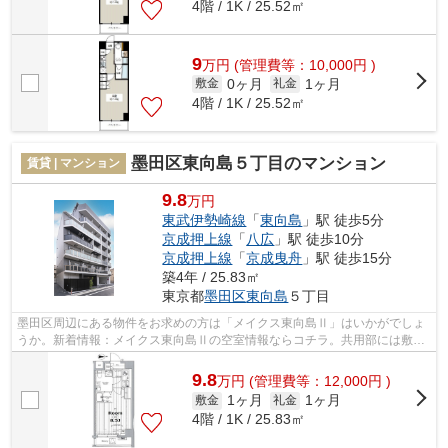
4階 / 1K / 25.52㎡
9
万
円
(管理費等：10,000円 )
0ヶ月
1ヶ月
敷金
礼金
4階 / 1K / 25.52㎡
墨田区東向島５丁目のマンション
賃貸 | マンション
9.8
万円
東武伊勢崎線
「
東向島
」駅 徒歩5分
京成押上線
「
八広
」駅 徒歩10分
京成押上線
「
京成曳舟
」駅 徒歩15分
築4年 / 25.83㎡
東京都
墨田区
東向島
５丁目
墨田区周辺にある物件をお求めの方は「メイクス東向島Ⅱ」はいかがでしょ
うか。新着情報：メイクス東向島Ⅱの空室情報ならコチラ。共用部には敷地
内ごみ置き場・エレベータなどが備わっ...
9.8
万
円
(管理費等：12,000円 )
1ヶ月
1ヶ月
敷金
礼金
4階 / 1K / 25.83㎡