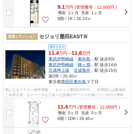
9.1
万
円
(管理費等：12,000円 )
1ヶ月
1ヶ月
敷金
礼金
8階 / 1K / 26.10㎡
セジョリ墨田EASTⅢ
賃貸 | マンション
敷0
礼0
11.4
11.6
万円～
万円
東武伊勢崎線
「
東向島
」駅 徒歩9分
東武伊勢崎線
「
鐘ヶ淵
」駅 徒歩14分
京成押上線
「
京成曳舟
」駅 徒歩15分
築3年 / 26.40㎡
東京都
墨田区
東向島
３丁目
気になるイチオシ物件情報：「セジョリ墨田EASTⅢ」。共用部には敷地内
ごみ置き場・エレベータなど様々な設備やサービスが揃っているので便利で
す。こだわり派も満足できるデザイナーズ...
11.4
万
円
(管理費等：12,000円 )
0ヶ月
0ヶ月
敷金
礼金
6階 / 1DK / 26.40㎡