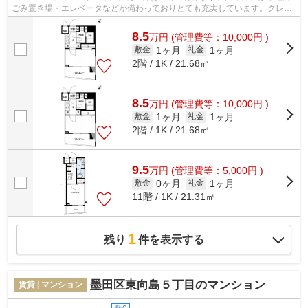
ごみ置き場・エレベータなどが備わっておりとても充実しています。クレジ
ットカードで初期費用をお支払いいた...
8.5
万
円
(管理費等：10,000円 )
1ヶ月
1ヶ月
敷金
礼金
2階 / 1K / 21.68㎡
8.5
万
円
(管理費等：10,000円 )
1ヶ月
1ヶ月
敷金
礼金
2階 / 1K / 21.68㎡
9.5
万
円
(管理費等：5,000円 )
0ヶ月
1ヶ月
敷金
礼金
11階 / 1K / 21.31㎡
1
残り
件を表示する
墨田区東向島５丁目のマンション
賃貸 | マンション