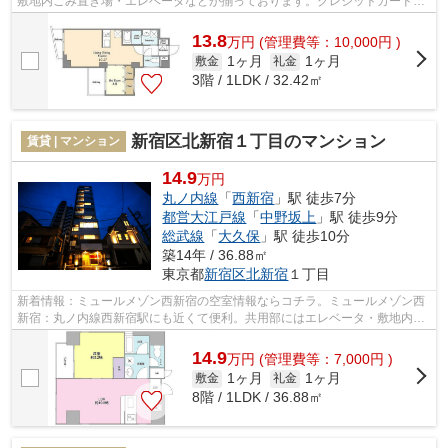
敷地内ごみ置き場・エレベータなどが揃っております。クレジットカードで
初期費用がお支払いいただけるので、決...
13.8
万
円
(管理費等：10,000円 )
1ヶ月
1ヶ月
敷金
礼金
3階 / 1LDK / 32.42㎡
新宿区北新宿１丁目のマンション
賃貸 | マンション
14.9
万円
丸ノ内線
「
西新宿
」駅 徒歩7分
都営大江戸線
「
中野坂上
」駅 徒歩9分
総武線
「
大久保
」駅 徒歩10分
築14年 / 36.88㎡
東京都
新宿区
北新宿
１丁目
新着情報：ミュールメゾン西新宿の空室情報ならコチラ。ミュールメゾン西
新宿：丸ノ内線西新宿駅にも近くて便利。共用部にはエレベータ・敷地内ご
み置き場などが揃っており、とても充...
14.9
万
円
(管理費等：7,000円 )
1ヶ月
1ヶ月
敷金
礼金
8階 / 1LDK / 36.88㎡