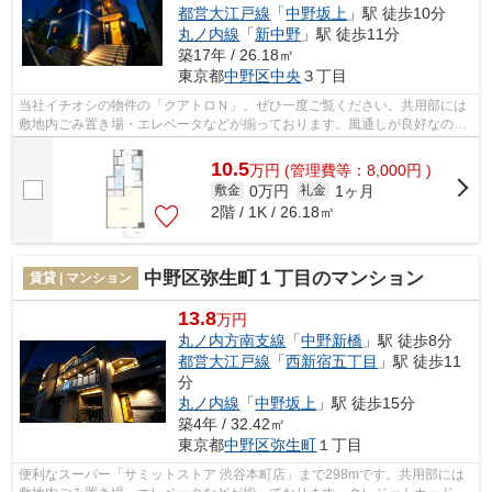
都営大江戸線
「
中野坂上
」駅 徒歩10分
丸ノ内線
「
新中野
」駅 徒歩11分
築17年 / 26.18㎡
東京都
中野区
中央
３丁目
当社イチオシの物件の「クアトロＮ」。ぜひ一度ご覧ください。共用部には
敷地内ごみ置き場・エレベータなどが揃っております。風通しが良好なの
で、夏も涼しい風がはいってきます。駅...
10.5
万
円
(管理費等：8,000円 )
0万円
1ヶ月
敷金
礼金
2階 / 1K / 26.18㎡
中野区弥生町１丁目のマンション
賃貸 | マンション
13.8
万円
丸ノ内方南支線
「
中野新橋
」駅 徒歩8分
都営大江戸線
「
西新宿五丁目
」駅 徒歩11
分
丸ノ内線
「
中野坂上
」駅 徒歩15分
築4年 / 32.42㎡
東京都
中野区
弥生町
１丁目
便利なスーパー「サミットストア 渋谷本町店」まで298mです。共用部には