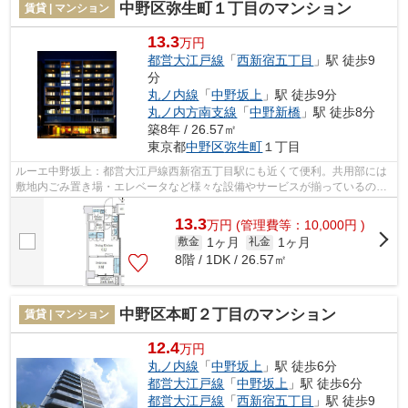
中野区弥生町１丁目のマンション
賃貸 | マンション
13.3
万円
都営大江戸線
「
西新宿五丁目
」駅 徒歩9
分
丸ノ内線
「
中野坂上
」駅 徒歩9分
丸ノ内方南支線
「
中野新橋
」駅 徒歩8分
築8年 / 26.57㎡
東京都
中野区
弥生町
１丁目
ルーエ中野坂上：都営大江戸線西新宿五丁目駅にも近くて便利。共用部には
敷地内ごみ置き場・エレベータなど様々な設備やサービスが揃っているので
便利です。デザイナーズ物件ならでは...
13.3
万
円
(管理費等：10,000円 )
1ヶ月
1ヶ月
敷金
礼金
8階 / 1DK / 26.57㎡
中野区本町２丁目のマンション
賃貸 | マンション
12.4
万円
丸ノ内線
「
中野坂上
」駅 徒歩6分
都営大江戸線
「
中野坂上
」駅 徒歩6分
都営大江戸線
「
西新宿五丁目
」駅 徒歩9