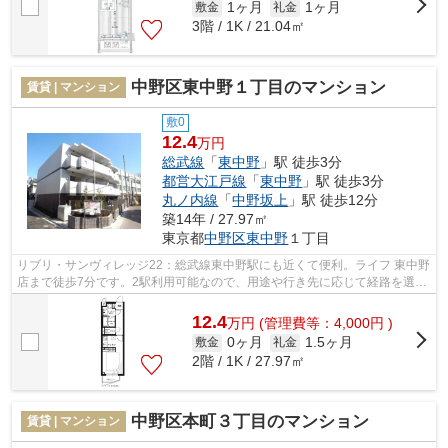
1ヶ月
1ヶ月
敷金
礼金
3階 / 1K / 21.04㎡
中野区東中野１丁目のマンション
賃貸 | マンション
敷0
12.4
万円
総武線
「
東中野
」駅 徒歩3分
都営大江戸線
「
東中野
」駅 徒歩3分
丸ノ内線
「
中野坂上
」駅 徒歩12分
築14年 / 27.97㎡
東京都
中野区
東中野
１丁目
リブリ・サンヴィレッジ22：総武線東中野駅にも近くて便利。ライフ 東中野
店まで徒歩7分です。2駅利用可能なので、用途や行き先に応じて経路を選択
できます。こだわり派の方も満足度の...
12.4
万
円
(管理費等：4,000円 )
0ヶ月
1.5ヶ月
敷金
礼金
2階 / 1K / 27.97㎡
中野区本町３丁目のマンション
賃貸 | マンション