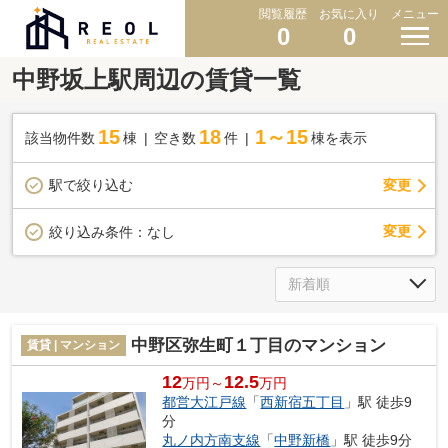
閲覧履歴
お気に入り
メニュー
0
0
中野坂上駅周辺の賃貸一覧
15
18
1～15
該当物件数
棟
空き数
件
棟を表示
駅で絞り込む
変更
変更
絞り込み条件：
なし
中野区弥生町１丁目のマンション
賃貸 | マンション
12
12.5
万円～
万円
都営大江戸線
「
西新宿五丁目
」駅 徒歩9
分
丸ノ内方南支線
「
中野新橋
」駅 徒歩9分