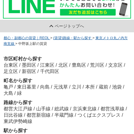
ページトップへ
都心・副都心の賃貸｜REOL
>
(賃貸)路線・駅から探す
>
東京メトロ丸ノ内方
南支線
>
中野坂上駅の賃貸
市区町村から探す
台東区
/
墨田区
/
江東区
/
北区
/
豊島区
/
荒川区
/
文京区
/
足立区
/
新宿区
/
千代田区
町名から探す
亀戸
/
東日暮里
/
向島
/
元浅草
/
立川
/
本所
/
蔵前
/
池袋
/
大島
/
緑
路線から探す
都営大江戸線
/
山手線
/
総武線
/
京浜東北線
/
都営浅草線
/
日比谷線
/
都営新宿線
/
半蔵門線
/
つくばエクスプレス
/
東武伊勢崎線
駅から探す