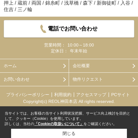
押上
/
蔵前
/
両国
/
錦糸町
/
浅草橋
/
森下
/
新御徒町
/
入谷
/
住吉
/
三ノ輪
電話でお問い合わせ
営業時間：
10:00～18:00
定休日：
年末年始
ホーム
会社概要
お問い合わせ
物件リクエスト
プライバシーポリシー
利用規約
アクセスマップ
PCサイト
Copyright(c) REOL神田本店 All rights reserved.
当サイトでは、お客様の当サイト利用状況把握、サービス向上検討を目的と
して、クッキー（Cookie）を使用しています。
詳しくは、当社の
「Cookieの取扱いについて」
をご確認ください。
閉じる