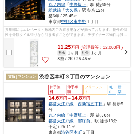
丸ノ内線
「
中野坂上
」駅 徒歩9分
総武線
「
大久保
」駅 徒歩12分
築6年 / 25.45㎡
東京都
中野区
東中野
１丁目
共用部にはエレベータ・敷地内ごみ置き場などが揃っております。物件の個
性を外観タイル張りなら引き出すことができます。デザイナーズ物件は独創
的で、ご好評いただいています。周辺...
11.25
万
円
(管理費等：12,000円 )
1ヶ月
1ヶ月
敷金
礼金
3階 / 2K / 25.45㎡
渋谷区本町３丁目のマンション
賃貸 | マンション
仲手無
仲手半
フリーレン
新
礼
料
額
ト
築
0
14.6
14.8
万円～
万円
都営大江戸線
「
西新宿五丁目
」駅 徒歩5
分
丸ノ内線
「
中野坂上
」駅 徒歩8分
都営大江戸線
「
都庁前
」駅 徒歩13分
予定 / 25.11㎡
東京都
渋谷区
本町
３丁目