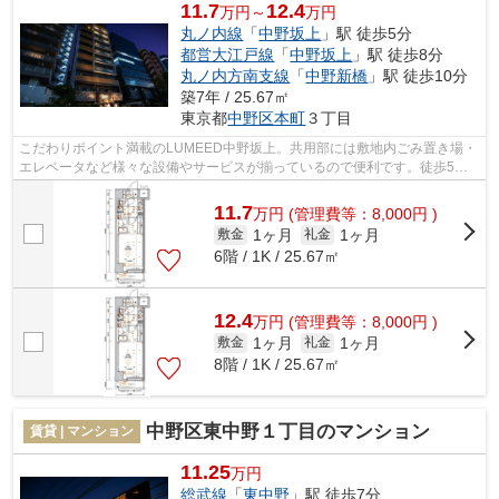
11.7
12.4
万円～
万円
丸ノ内線
「
中野坂上
」駅 徒歩5分
都営大江戸線
「
中野坂上
」駅 徒歩8分
丸ノ内方南支線
「
中野新橋
」駅 徒歩10分
築7年 / 25.67㎡
東京都
中野区
本町
３丁目
こだわりポイント満載のLUMEED中野坂上。共用部には敷地内ごみ置き場・
エレベータなど様々な設備やサービスが揃っているので便利です。徒歩5分
で駅にアクセスできる物件です。2駅利用...
11.7
万
円
(管理費等：8,000円 )
1ヶ月
1ヶ月
敷金
礼金
6階 / 1K / 25.67㎡
12.4
万
円
(管理費等：8,000円 )
1ヶ月
1ヶ月
敷金
礼金
8階 / 1K / 25.67㎡
中野区東中野１丁目のマンション
賃貸 | マンション
11.25
万円
総武線
「
東中野
」駅 徒歩7分