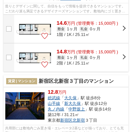
造りとデザインに関して、自信をもって情報を提供できるマンションです。
こだわり派も満足できるデザイナーズマンションです。敷地内にゴミ置き場
があるのでわざわざゴミを捨てに行く...
14.6
万
円
(管理費等：15,000円 )
1ヶ月
0ヶ月
敷金
礼金
1階 / 1K / 25.11㎡
14.8
万
円
(管理費等：15,000円 )
1ヶ月
0ヶ月
敷金
礼金
2階 / 1K / 25.11㎡
新宿区北新宿３丁目のマンション
賃貸 | マンション
12.8
万円
総武線
「
大久保
」駅 徒歩8分
山手線
「
新大久保
」駅 徒歩12分
丸ノ内線
「
中野坂上
」駅 徒歩14分
築12年 / 31.21㎡
東京都
新宿区
北新宿
３丁目
共用部には敷地内ごみ置き場・エレベータ2基などが揃っており、とても充