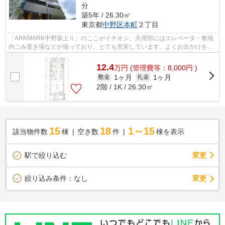
分
築5年 / 26.30㎡
東京都
中野区
本町
２丁目
「ARKMARK中野坂上Ⅱ」のここがイチオシ。共用部にはエレベータ・敷地
内ごみ置き場などが揃っており、とても充実しています。よくお出かけをす
る方にも便利な、2駅利用可能なマンション...
12.4
万
円
(管理費等：8,000円 )
1ヶ月
1ヶ月
敷金
礼金
2階 / 1K / 26.30㎡
15
18
1～15
該当物件数
棟
空き数
件
棟を表示
駅で絞り込む
変更
変更
絞り込み条件：
なし