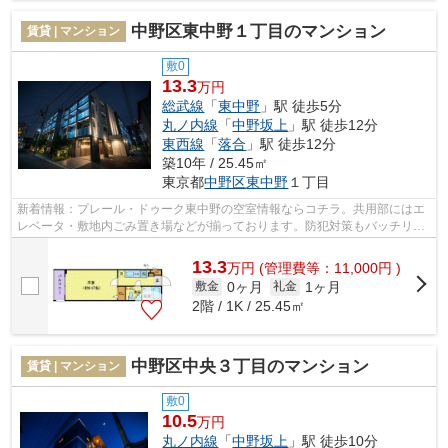
中野区東中野１丁目のマンション
賃貸 | マンション
敷0
13.3
万円
総武線
「
東中野
」駅 徒歩5分
丸ノ内線
「
中野坂上
」駅 徒歩12分
東西線
「
落合
」駅 徒歩12分
築10年 / 25.45㎡
東京都
中野区
東中野
１丁目
新着情報：プレール・ドゥーク東中野の空室情報ならコチラ。共用部にはエ
レベータ・敷地内ごみ置き場などが揃っております。防犯対策もバッチリな
マンションタイプの物件です。みなさ...
13.3
万
円
(管理費等：11,000円 )
0ヶ月
1ヶ月
敷金
礼金
2階 / 1K / 25.45㎡
中野区中央３丁目のマンション
賃貸 | マンション
敷0
10.5
万円
丸ノ内線
「
中野坂上
」駅 徒歩10分