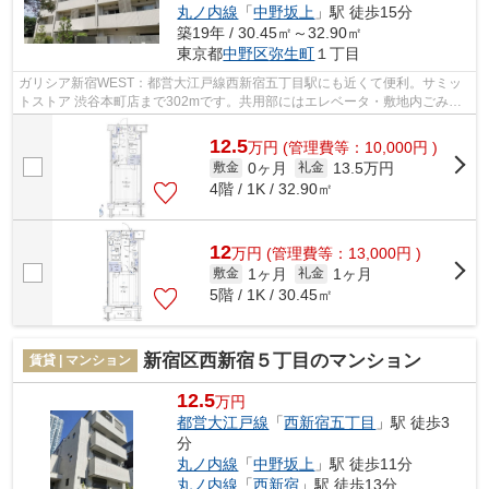
丸ノ内線
「
中野坂上
」駅 徒歩15分
築19年 / 30.45㎡～32.90㎡
東京都
中野区
弥生町
１丁目
ガリシア新宿WEST：都営大江戸線西新宿五丁目駅にも近くて便利。サミッ
トストア 渋谷本町店まで302mです。共用部にはエレベータ・敷地内ごみ置
き場などが揃っております。2駅利用可能...
12.5
万
円
(管理費等：10,000円 )
0ヶ月
13.5万円
敷金
礼金
4階 / 1K / 32.90㎡
12
万
円
(管理費等：13,000円 )
1ヶ月
1ヶ月
敷金
礼金
5階 / 1K / 30.45㎡
新宿区西新宿５丁目のマンション
賃貸 | マンション
12.5
万円
都営大江戸線
「
西新宿五丁目
」駅 徒歩3
分
丸ノ内線
「
中野坂上
」駅 徒歩11分
丸ノ内線
「
西新宿
」駅 徒歩13分