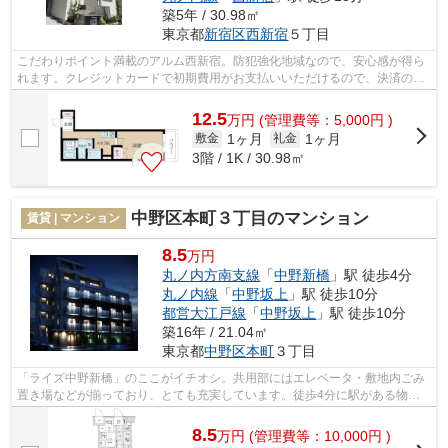
築5年 / 30.98㎡
東京都
新宿区
西新宿
５丁目
こだわりポイント満載のアルム西新宿。防犯強化地域なので、安心感が得ら
れます。クレジットカードで初期費用がお支払いいただけるので、決済の手
間が軽減できます。充実の設備と綺麗...
12.5
万
円
(管理費等：5,000円 )
1ヶ月
1ヶ月
敷金
礼金
3階 / 1K / 30.98㎡
中野区本町３丁目のマンション
賃貸 | マンション
8.5
万円
丸ノ内方南支線
「
中野新橋
」駅 徒歩4分
丸ノ内線
「
中野坂上
」駅 徒歩10分
都営大江戸線
「
中野坂上
」駅 徒歩10分
築16年 / 21.04㎡
東京都
中野区
本町
３丁目
「ライズ中野新橋」のここがイチオシ。共用部にはエレベータ・敷地内ごみ
置き場などが揃っており、とても充実しています。徒歩4分に駅がある物件
です。こちらの物件はマンションです。...
8.5
万
円
(管理費等：10,000円 )