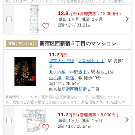
実しています。クレジットカードで初期費用をお支払いいただける物件で
す。雨風から骨組みを守ってくれるのが、...
12.8
万
円
(管理費等：12,000円 )
1ヶ月
2ヶ月
敷金
礼金
2階 / 2K / 31.21㎡
新宿区西新宿５丁目のマンション
賃貸 | マンション
11.2
万円
都営大江戸線
「
西新宿五丁目
」駅 徒歩1
分
丸ノ内線
「
中野坂上
」駅 徒歩11分
山手線
「
新宿
」駅 徒歩20分
築14年 / 25.54㎡
東京都
新宿区
西新宿
５丁目
新着情報：ル・リオン西新宿の空室情報ならコチラ。共用部にはエレベー
タ・敷地内ごみ置き場などが揃っております。周辺環境の良い13階建ての建
物です。魅力的で眺望良好な場所です。2...
11.2
万
円
(管理費等：8,000円 )
1ヶ月
1ヶ月
敷金
礼金
2階 / 1K / 25.54㎡