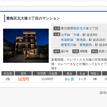
豊島区北大塚３丁目のマンション
東京都
豊島区
北大塚
３丁目
住所
交通
山手線
「
大塚
」駅 徒歩8分
有楽町線
「
東池袋
」駅 徒歩16分
都電荒川線
「
巣鴨新田
」駅 徒歩
築1年
4階建
鉄筋
築年
階数
構造
新着情報：クレヴィスタ大塚の空室情報
場・エレベータなどが備わっておりとて
地す...
所在階
賃料
管理費・共益費
敷金
礼金
間取り
12
万円
0ヶ月
2階
15,000円
1ヶ月
1K
2
該当