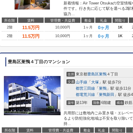
新着情報：Air Tower Otsukaの
件です。行き先に応じて駅を選べる2駅
協力...
所在階
賃料
管理費・共益費
敷金
礼金
間取り
11.5
万円
0ヶ月
2階
10,000円
1ヶ月
1K
11.5
万円
0ヶ月
2階
10,000円
1ヶ月
1K
豊島区巣鴨４丁目のマンション
東京都
豊島区
巣鴨
４丁目
住所
交通
山手線
「
大塚
」駅 徒歩7分
都営三田線
「
巣鴨
」駅 徒歩11分
都電荒川線
「
巣鴨新田
」駅 徒歩
築13年
6階建
鉄筋
築年
階数
構造
共用部には敷地内ごみ置き場・エレベー
るより防犯強化地域は不安を取り除いて
持...
所在階
賃料
管理費・共益費
敷金
礼金
間取り