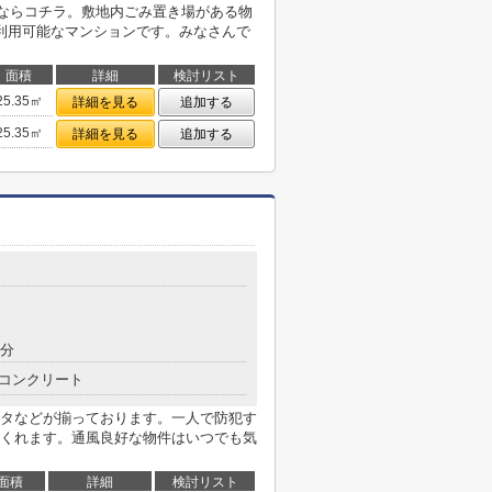
空室情報ならコチラ。敷地内ごみ置き場がある物
利用可能なマンションです。みなさんで
面積
詳細
検討リスト
25.35㎡
詳細を見る
追加する
25.35㎡
詳細を見る
追加する
4分
コンクリート
タなどが揃っております。一人で防犯す
くれます。通風良好な物件はいつでも気
面積
詳細
検討リスト