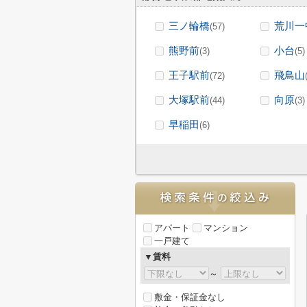
三ノ輪橋
荒川一
(57)
熊野前
小台
(3)
(5)
王子駅前
飛鳥山
(72)
大塚駅前
向原
(44)
(3)
早稲田
(6)
アパート
マンション
一戸建て
▼賃料
～
敷金・保証金なし