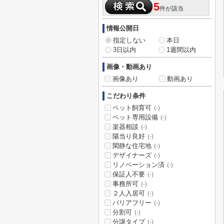
5
件が該当
情報公開日
指定しない
本日
3日以内
1週間以内
画像・動画あり
画像あり
動画あり
こだわり条件
ペット飼育可
(-)
ペット専用設備
(-)
楽器相談
(-)
陽当り良好
(-)
閑静な住宅地
(-)
デザイナーズ
(-)
リノベーション済
(-)
保証人不要
(-)
事務所可
(-)
２人入居可
(-)
バリアフリー
(-)
分割可
(-)
分譲タイプ
(-)