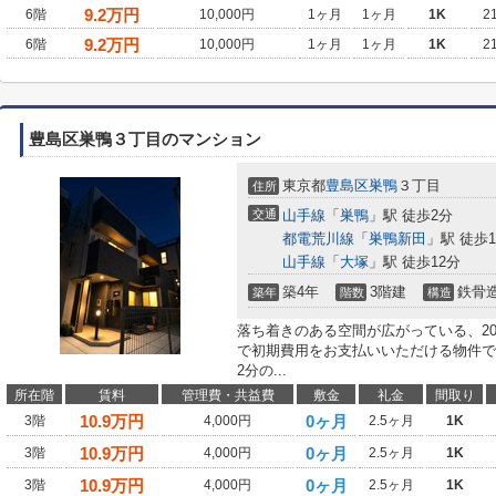
9.2
万円
6階
10,000円
1ヶ月
1ヶ月
1K
2
9.2
万円
6階
10,000円
1ヶ月
1ヶ月
1K
2
豊島区巣鴨３丁目のマンション
東京都
豊島区
巣鴨
３丁目
住所
交通
山手線
「
巣鴨
」駅 徒歩2分
都電荒川線
「
巣鴨新田
」駅 徒歩1
山手線
「
大塚
」駅 徒歩12分
築4年
3階建
鉄骨
築年
階数
構造
落ち着きのある空間が広がっている、2
で初期費用をお支払いいただける物件で
2分の...
所在階
賃料
管理費・共益費
敷金
礼金
間取り
10.9
万円
0ヶ月
3階
4,000円
2.5ヶ月
1K
10.9
万円
0ヶ月
3階
4,000円
2.5ヶ月
1K
10.9
万円
0ヶ月
3階
4,000円
2.5ヶ月
1K