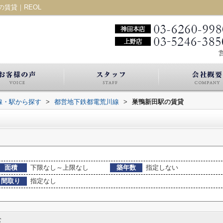
賃貸｜REOL
営
路線・駅から探す
>
都営地下鉄都電荒川線
>
巣鴨新田駅の賃貸
面積
下限なし～上限なし
築年数
指定しない
間取り
指定なし
む