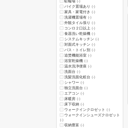
駐輪場
(-)
バイク置場あり
(-)
家具・家電付き
(-)
洗濯機置場有
(-)
外観タイル張り
(-)
コンロ２口以上
(-)
食器洗い乾燥機
(-)
システムキッチン
(-)
対面式キッチン
(-)
バス・トイレ別
(-)
追焚機能浴室
(-)
浴室乾燥機
(-)
温水洗浄便座
(-)
洗面台
(-)
洗髪洗面化粧台
(-)
シャワー
(-)
独立洗面台
(-)
エアコン
(-)
床暖房
(-)
床下収納
(-)
ウォークインクロゼット
(-)
ウォークインシューズクロゼット
(-)
収納豊富
(-)