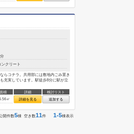
8分
コンクリート
ならコチラ。共用部には敷地内ごみ置き
も充実しています。駅徒歩8分に駅が立
面積
詳細
検討リスト
5.56㎡
詳細を見る
追加する
5
11
1-5
公開件数
棟 空き数
件
棟表示