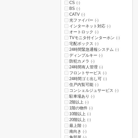
CS
(-)
BS
(-)
CATV
(-)
光ファイバー
(-)
インターネット対応
(-)
オートロック
(-)
TVモニタ付インターホン
(-)
宅配ボックス
(-)
24時間緊急通報システム
(-)
ディンプルキー
(-)
防犯カメラ
(-)
24時間有人管理
(-)
フロントサービス
(-)
24時間ゴミ出し可
(-)
住戸内覧可能
(-)
コンシェルジュサービス
(-)
駐車場あり
(-)
2階以上
(-)
1階の物件
(-)
10階以上
(-)
20階以上
(-)
最上階
(-)
南向き
(-)
角部屋
(-)