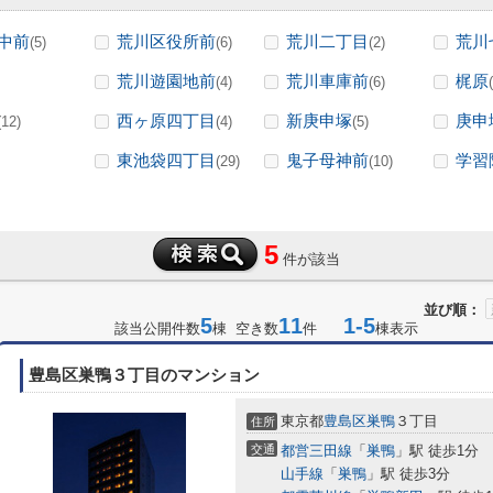
中前
荒川区役所前
荒川二丁目
荒川
(5)
(6)
(2)
荒川遊園地前
荒川車庫前
梶原
(4)
(6)
西ヶ原四丁目
新庚申塚
庚申
(12)
(4)
(5)
東池袋四丁目
鬼子母神前
学習
(29)
(10)
5
件が該当
並び順：
5
11
1-5
該当公開件数
棟 空き数
件
棟表示
豊島区巣鴨３丁目のマンション
東京都
豊島区
巣鴨
３丁目
住所
交通
都営三田線
「
巣鴨
」駅 徒歩1分
山手線
「
巣鴨
」駅 徒歩3分