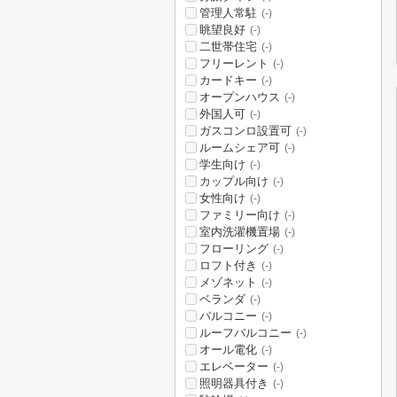
管理人常駐
(-)
眺望良好
(-)
二世帯住宅
(-)
フリーレント
(-)
カードキー
(-)
オープンハウス
(-)
外国人可
(-)
ガスコンロ設置可
(-)
ルームシェア可
(-)
学生向け
(-)
カップル向け
(-)
女性向け
(-)
ファミリー向け
(-)
室内洗濯機置場
(-)
フローリング
(-)
ロフト付き
(-)
メゾネット
(-)
ベランダ
(-)
バルコニー
(-)
ルーフバルコニー
(-)
オール電化
(-)
エレベーター
(-)
照明器具付き
(-)