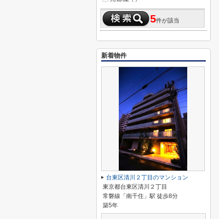
5
件が該当
新着物件
台東区清川２丁目のマンション
東京都台東区清川２丁目
常磐線「南千住」駅 徒歩8分
築5年