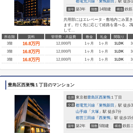
都電荒川線
「
巣鴨新田
」駅 徒歩1
築3年
14階建
鉄筋
築年
階数
構造
共用部にはエレベータ・敷地内ごみ置き
ます。行く先に応じて経路を選べる、2
して...
所在階
賃料
管理費・共益費
敷金
礼金
間取り
16.8
万円
3階
12,000円
1ヶ月
1ヶ月
1LDK
3
16.8
万円
3階
12,000円
1ヶ月
1ヶ月
1LDK
3
16.8
万円
3階
12,000円
1ヶ月
1ヶ月
1LDK
3
豊島区西巣鴨１丁目のマンション
東京都
豊島区
西巣鴨
１丁目
住所
交通
都電荒川線
「
巣鴨新田
」駅 徒歩
山手線
「
大塚
」駅 徒歩7分
都営三田線
「
西巣鴨
」駅 徒歩15
築2年
5階建
鉄筋
築年
階数
構造