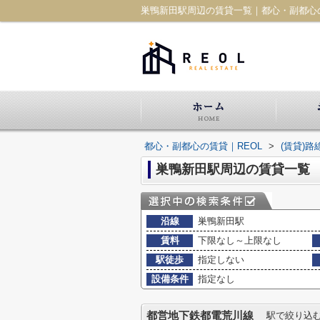
巣鴨新田駅周辺の賃貸一覧｜都心・副都心の
都心・副都心の賃貸｜REOL
>
(賃貸)
巣鴨新田駅周辺の賃貸一覧
沿線
巣鴨新田駅
賃料
下限なし～上限なし
駅徒歩
指定しない
設備条件
指定なし
都営地下鉄都電荒川線
駅で絞り込