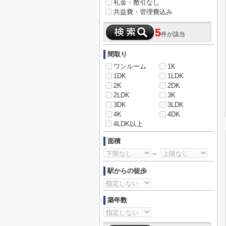
礼金・敷引なし
共益費・管理費込み
5
件が該当
間取り
ワンルーム
1K
1DK
1LDK
2K
2DK
2LDK
3K
3DK
3LDK
4K
4DK
4LDK以上
面積
～
駅からの徒歩
築年数