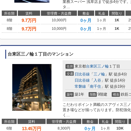
業務スーパー 浅草店まで徒歩4分です
タ...
所在階
賃料
管理費・共益費
敷金
礼金
間取り
9.7
万円
0ヶ月
8階
10,000円
1ヶ月
1K
2
9.7
万円
0ヶ月
8階
10,000円
1ヶ月
1K
2
台東区三ノ輪１丁目のマンション
東京都
台東区
三ノ輪
１丁目
住所
交通
日比谷線
「
三ノ輪
」駅 徒歩4分
日比谷線
「
入谷
」駅 徒歩14分
常磐線
「
南千住
」駅 徒歩19分
築1年
9階建
鉄筋
築年
階数
構造
こだわりポイント満載のスアヴィス三ノ
置き場などが揃っております。防犯強化
く...
所在階
賃料
管理費・共益費
敷金
礼金
間取り
13.45
万円
0ヶ月
6階
8,300円
1ヶ月
1DK