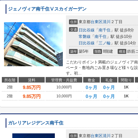
ジェノヴィア南千住Ⅴスカイガーデン
東京都
台東区
清川
２丁目
住所
交通
日比谷線
「
南千住
」駅 徒歩8分
常磐線
「
南千住
」駅 徒歩10分
日比谷線
「
三ノ輪
」駅 徒歩14分
築5年
8階建
鉄筋
築年
階数
構造
こだわりポイント満載のジェノヴィア南
ベータ・敷地内ごみ置き場など様々な設
す。初...
所在階
賃料
管理費・共益費
敷金
礼金
間取り
9.85
万円
0ヶ月
0ヶ月
2階
10,000円
1K
9.85
万円
0ヶ月
0ヶ月
2階
10,000円
1K
ガレリアレジデンス南千住
東京都
台東区
清川
２丁目
住所