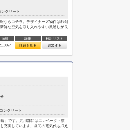
コンクリート
報ならコチラ。デザイナーズ物件は独創
新鮮な空気を取り入れやすい風通しが良
面積
詳細
検討リスト
21.00㎡
詳細を見る
追加する
1分
コンクリート
三ノ輪」です。共用部にはエレベータ・敷
も充実しています。昼間の電気代も抑え