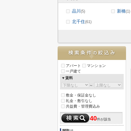
品川
新橋
(5)
(1)
北千住
(61)
アパート
マンション
一戸建て
▼賃料
～
敷金・保証金なし
礼金・敷引なし
共益費・管理費込み
40
件が該当
間取り