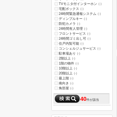
TVモニタ付インターホン
(-)
宅配ボックス
(-)
24時間緊急通報システム
(-)
ディンプルキー
(-)
防犯カメラ
(-)
24時間有人管理
(-)
フロントサービス
(-)
24時間ゴミ出し可
(-)
住戸内覧可能
(-)
コンシェルジュサービス
(-)
駐車場あり
(-)
2階以上
(-)
1階の物件
(-)
10階以上
(-)
20階以上
(-)
最上階
(-)
南向き
(-)
角部屋
(-)
40
件が該当