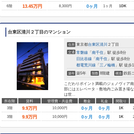
13.45
万円
0ヶ月
6階
8,300円
1ヶ月
1DK
台東区清川２丁目のマンション
東京都
台東区
清川
２丁目
住所
交通
常磐線
「
南千住
」駅 徒歩8分
日比谷線
「
南千住
」駅 徒歩8分
都電荒川線
「
三ノ輪橋
」駅 徒歩1
築5年
8階建
鉄筋
築年
階数
構造
こだわりポイント満載のジェノヴィア南千
部にはエレベータ・敷地内ごみ置き場な
は世...
所在階
賃料
管理費・共益費
敷金
礼金
間取り
9.9
万円
0ヶ月
0ヶ月
3階
10,000円
1K
9.9
万円
0ヶ月
0ヶ月
3階
10,000円
1K