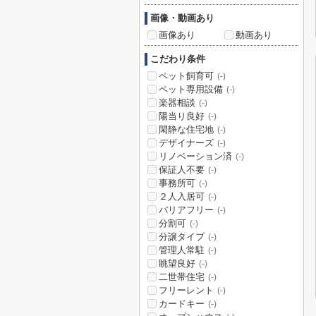
画像・動画あり
画像あり
動画あり
こだわり条件
ペット飼育可
(-)
ペット専用設備
(-)
楽器相談
(-)
陽当り良好
(-)
閑静な住宅地
(-)
デザイナーズ
(-)
リノベーション済
(-)
保証人不要
(-)
事務所可
(-)
２人入居可
(-)
バリアフリー
(-)
分割可
(-)
分譲タイプ
(-)
管理人常駐
(-)
眺望良好
(-)
二世帯住宅
(-)
フリーレント
(-)
カードキー
(-)