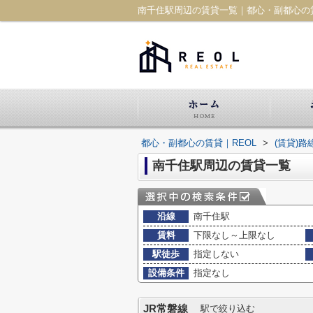
南千住駅周辺の賃貸一覧｜都心・副都心の賃
都心・副都心の賃貸｜REOL
>
(賃貸)
南千住駅周辺の賃貸一覧
沿線
南千住駅
賃料
下限なし～上限なし
駅徒歩
指定しない
設備条件
指定なし
JR常磐線
駅で絞り込む