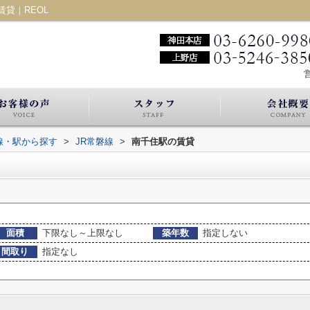
貸｜REOL
営
路線・駅から探す
>
JR常磐線
>
南千住駅の賃貸
面積
下限なし～上限なし
築年数
指定しない
間取り
指定なし