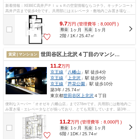
新着情報：XEBEC高井戸ＰｌｕｓＲの空室情報ならコチラ。キッチンコート
高井戸店まで徒歩4分です。共用部にはエレベータ・敷地内ごみ置き場など
様々な設備やサービスが揃っているので...
9.7
万
円
(管理費等：8,000円 )
1ヶ月
1ヶ月
敷金
礼金
2階 / 1K / 25.47㎡
世田谷区上北沢４丁目のマンション
賃貸 | マンション
11.2
万円
京王線
「
八幡山
」駅 徒歩4分
京王線
「
上北沢
」駅 徒歩9分
京王線
「
芦花公園
」駅 徒歩10分
築3年 / 25.74㎡
東京都
世田谷区
上北沢
４丁目
便利なスーパー「オオゼキ 八幡山店」まで278mです。共用部には敷地内ご
み置き場・エレベータなどが揃っており、とても充実しています。築3年の
築浅物件。特徴的な外観と洗練された設...
11.2
万
円
(管理費等：8,000円 )
1ヶ月
1ヶ月
敷金
礼金
6階 / 1DK / 25.74㎡