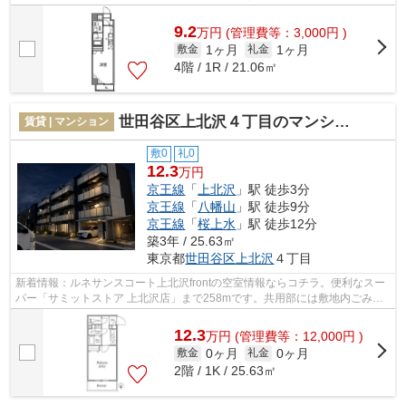
実しています。こちらの物件は眺望良好...
9.2
万
円
(管理費等：3,000円 )
1ヶ月
1ヶ月
敷金
礼金
4階 / 1R / 21.06㎡
世田谷区上北沢４丁目のマンション
賃貸 | マンション
敷0
礼0
12.3
万円
京王線
「
上北沢
」駅 徒歩3分
京王線
「
八幡山
」駅 徒歩9分
京王線
「
桜上水
」駅 徒歩12分
築3年 / 25.63㎡
東京都
世田谷区
上北沢
４丁目
新着情報：ルネサンスコート上北沢frontの空室情報ならコチラ。便利なスー
パー「サミットストア 上北沢店」まで258mです。共用部には敷地内ごみ置
き場・エレベータなどが揃っており、...
12.3
万
円
(管理費等：12,000円 )
0ヶ月
0ヶ月
敷金
礼金
2階 / 1K / 25.63㎡