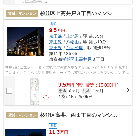
杉並区上高井戸３丁目のマンション
賃貸 | マンション
敷0
9.5
万円
京王線
「
上北沢
」駅 徒歩9分
京王線
「
八幡山
」駅 徒歩10分
京王線
「
芦花公園
」駅 徒歩18分
築11年 / 25.05㎡
東京都
杉並区
上高井戸
３丁目
共用部にはエレベータ・敷地内ごみ置き場などが備わっておりとても充実し
ています。こちらは初期費用をカードでお支払いいただけるマンションで
す。外観タイル張りは、耐水効果がある...
9.5
万
円
(管理費等：15,000円 )
0ヶ月
1ヶ月
敷金
礼金
4階 / 1K / 25.05㎡
杉並区高井戸西１丁目のマンション
賃貸 | マンション
敷0
11.3
万円