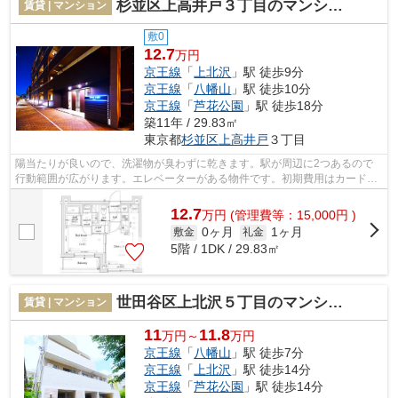
杉並区上高井戸３丁目のマンション
賃貸 | マンション
敷0
12.7
万円
京王線
「
上北沢
」駅 徒歩9分
京王線
「
八幡山
」駅 徒歩10分
京王線
「
芦花公園
」駅 徒歩18分
築11年 / 29.83㎡
東京都
杉並区
上高井戸
３丁目
陽当たりが良いので、洗濯物が臭わずに乾きます。駅が周辺に2つあるので
行動範囲が広がります。エレベーターがある物件です。初期費用はカードで
決済いただけます。できるだけ早めに不...
12.7
万
円
(管理費等：15,000円 )
0ヶ月
1ヶ月
敷金
礼金
5階 / 1DK / 29.83㎡
世田谷区上北沢５丁目のマンション
賃貸 | マンション
11
11.8
万円～
万円
京王線
「
八幡山
」駅 徒歩7分
京王線
「
上北沢
」駅 徒歩14分
京王線
「
芦花公園
」駅 徒歩14分