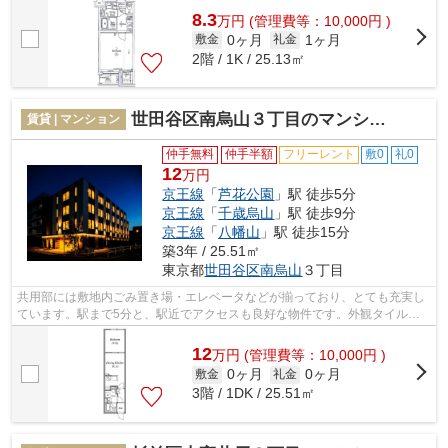
8.3
万
円
(管理費等：10,000円 )
0ヶ月
1ヶ月
敷金
礼金
2階 / 1K / 25.13㎡
世田谷区南烏山３丁目のマンション
賃貸 | マンション
仲手無料
仲手半額
フリーレント
敷0
礼0
12
万円
京王線
「
芦花公園
」駅 徒歩5分
京王線
「
千歳烏山
」駅 徒歩9分
京王線
「
八幡山
」駅 徒歩15分
築3年 / 25.51㎡
東京都
世田谷区
南烏山
３丁目
共用部には敷地内ごみ置き場・エレベータなどが揃っており、とても充実し
ています。駅まで5分と、駅近でアクセスも良好な物件です。外観タイル張
りの物件です。こちらの物件はマンショ...
12
万
円
(管理費等：10,000円 )
0ヶ月
0ヶ月
敷金
礼金
3階 / 1DK / 25.51㎡