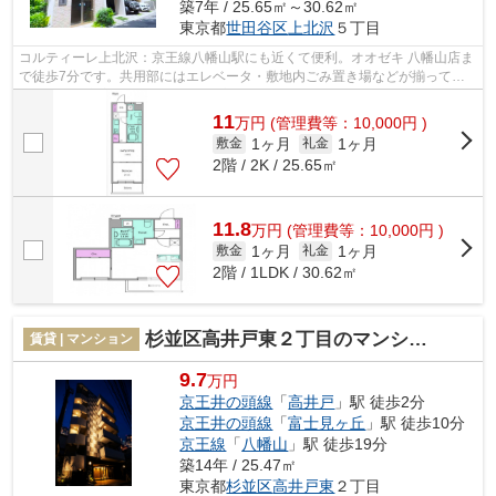
築7年 / 25.65㎡～30.62㎡
東京都
世田谷区
上北沢
５丁目
コルティーレ上北沢：京王線八幡山駅にも近くて便利。オオゼキ 八幡山店ま
で徒歩7分です。共用部にはエレベータ・敷地内ごみ置き場などが揃ってお
り、とても充実しています。住環境が...
11
万
円
(管理費等：10,000円 )
1ヶ月
1ヶ月
敷金
礼金
2階 / 2K / 25.65㎡
11.8
万
円
(管理費等：10,000円 )
1ヶ月
1ヶ月
敷金
礼金
2階 / 1LDK / 30.62㎡
杉並区高井戸東２丁目のマンション
賃貸 | マンション
9.7
万円
京王井の頭線
「
高井戸
」駅 徒歩2分
京王井の頭線
「
富士見ヶ丘
」駅 徒歩10分
京王線
「
八幡山
」駅 徒歩19分
築14年 / 25.47㎡
東京都
杉並区
高井戸東
２丁目