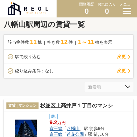
閲覧履歴
お気に入り
メニュー
0
0
八幡山駅周辺の賃貸一覧
11
12
1～11
該当物件数
棟
空き数
件
棟を表示
駅で絞り込む
変更
変更
絞り込み条件：
なし
杉並区上高井戸１丁目のマンション
賃貸 | マンション
敷0
9.2
万円
京王線
「
八幡山
」駅 徒歩6分
京王線
「
芦花公園
」駅 徒歩6分