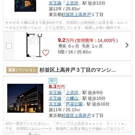
京王線
「
上北沢
」駅 徒歩12分
築12年 / 25.83㎡
東京都
杉並区
上高井戸
１丁目
オオゼキ 八幡山店まで徒歩6分です。共用部には敷地内ごみ置き場・エレベ
ータなどが揃っており、とても充実しています。風通しが良い物件です。駅
から徒歩6分のマンションで、電車での...
9.2
万
円
(管理費等：14,400円 )
0ヶ月
1ヶ月
敷金
礼金
5階 / 1K / 25.83㎡
杉並区上高井戸３丁目のマンション
賃貸 | マンション
敷0
8.3
万円
京王線
「
上北沢
」駅 徒歩9分
京王線
「
八幡山
」駅 徒歩10分
京王線
「
芦花公園
」駅 徒歩16分
築11年 / 25.13㎡
東京都
杉並区
上高井戸
３丁目
ぜひ一度見ていただきたい、「ディップス上北沢Ｓｏｕｔｈ Ｖｉｌｌａ」
です。共用部にはエレベータ・敷地内ごみ置き場などが備わっておりとても
充実しています。こちらの物件では初...