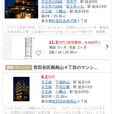
京王井の頭線
「
高井戸
」駅 徒歩9分
京王井の頭線
「
富士見ヶ丘
」駅 徒歩14分
京王線
「
八幡山
」駅 徒歩16分
築2年 / 25.96㎡
東京都
杉並区
高井戸西
１丁目
「ブライズ高井戸DUE」のここがイチオシ。共用部にはエレベータ・敷地内
ごみ置き場など様々な設備やサービスが揃っているので便利です。初期費用
をカードでお支払いいただけるので、カ...
11.3
万
円
(管理費等：8,000円 )
0ヶ月
2ヶ月
敷金
礼金
2階 / 1K / 25.96㎡
世田谷区南烏山４丁目のマンション
賃貸 | マンション
9.2
万円
京王線
「
千歳烏山
」駅 徒歩1分
京王線
「
芦花公園
」駅 徒歩13分
京王線
「
八幡山
」駅 徒歩20分
築20年 / 21.06㎡
東京都
世田谷区
南烏山
４丁目
こだわりポイント満載のルアンシナル。「ルアンシナル」のここがイチオ
シ。共用部には敷地内ごみ置き場・エレベータなどが揃っており、とても充