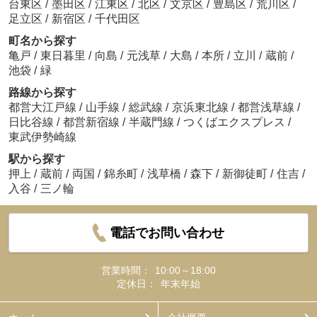
台東区
/
墨田区
/
江東区
/
北区
/
文京区
/
豊島区
/
荒川区
/
足立区
/
新宿区
/
千代田区
町名から探す
亀戸
/
東日暮里
/
向島
/
元浅草
/
大島
/
本所
/
立川
/
蔵前
/
池袋
/
緑
路線から探す
都営大江戸線
/
山手線
/
総武線
/
京浜東北線
/
都営浅草線
/
日比谷線
/
都営新宿線
/
半蔵門線
/
つくばエクスプレス
/
東武伊勢崎線
駅から探す
押上
/
蔵前
/
両国
/
錦糸町
/
浅草橋
/
森下
/
新御徒町
/
住吉
/
入谷
/
三ノ輪
電話でお問い合わせ
営業時間：
10:00～18:00
定休日：
年末年始