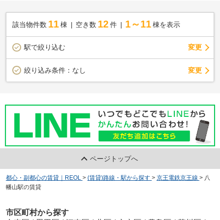
11
12
1～11
該当物件数
棟
空き数
件
棟を表示
駅で絞り込む
変更
変更
絞り込み条件：
なし
ページトップへ
都心・副都心の賃貸｜REOL
>
(賃貸)路線・駅から探す
>
京王電鉄京王線
>
八
幡山駅の賃貸
市区町村から探す