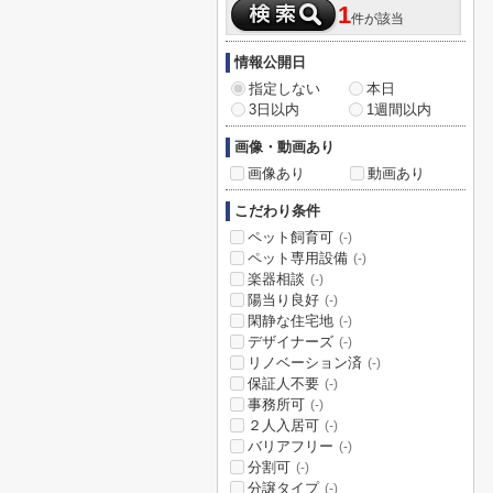
1
件が該当
情報公開日
指定しない
本日
3日以内
1週間以内
画像・動画あり
画像あり
動画あり
こだわり条件
ペット飼育可
(-)
ペット専用設備
(-)
楽器相談
(-)
陽当り良好
(-)
閑静な住宅地
(-)
デザイナーズ
(-)
リノベーション済
(-)
保証人不要
(-)
事務所可
(-)
２人入居可
(-)
バリアフリー
(-)
分割可
(-)
分譲タイプ
(-)