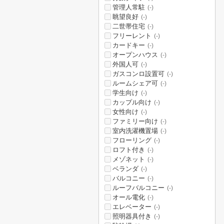
管理人常駐
(-)
眺望良好
(-)
二世帯住宅
(-)
フリーレント
(-)
カードキー
(-)
オープンハウス
(-)
外国人可
(-)
ガスコンロ設置可
(-)
ルームシェア可
(-)
学生向け
(-)
カップル向け
(-)
女性向け
(-)
ファミリー向け
(-)
室内洗濯機置場
(-)
フローリング
(-)
ロフト付き
(-)
メゾネット
(-)
ベランダ
(-)
バルコニー
(-)
ルーフバルコニー
(-)
オール電化
(-)
エレベーター
(-)
照明器具付き
(-)