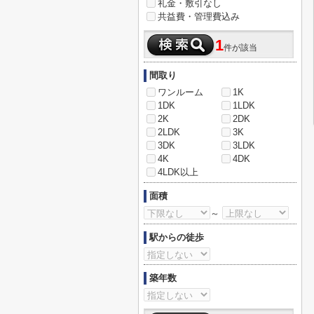
礼金・敷引なし
共益費・管理費込み
1
件が該当
間取り
ワンルーム
1K
1DK
1LDK
2K
2DK
2LDK
3K
3DK
3LDK
4K
4DK
4LDK以上
面積
～
駅からの徒歩
築年数