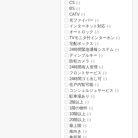
CS
(-)
BS
(-)
CATV
(-)
光ファイバー
(-)
インターネット対応
(-)
オートロック
(-)
TVモニタ付インターホン
(-)
宅配ボックス
(-)
24時間緊急通報システム
(-)
ディンプルキー
(-)
防犯カメラ
(-)
24時間有人管理
(-)
フロントサービス
(-)
24時間ゴミ出し可
(-)
住戸内覧可能
(-)
コンシェルジュサービス
(-)
駐車場あり
(-)
2階以上
(-)
1階の物件
(-)
10階以上
(-)
20階以上
(-)
最上階
(-)
南向き
(-)
角部屋
(-)