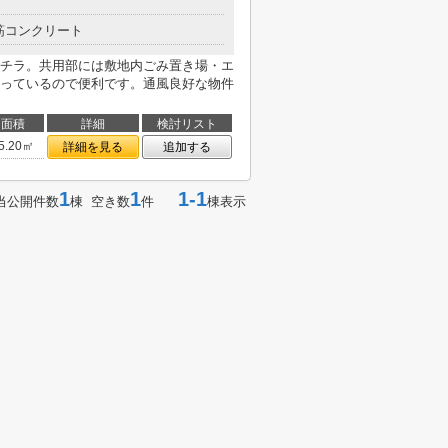
筋コンクリート
チラ。共用部には敷地内ごみ置き場・エ
っているので便利です。通風良好な物件
面積
詳細
検討リスト
5.20㎡
詳細を見る
追加する
1
1
1-1
当公開件数
棟 空き数
件
棟表示