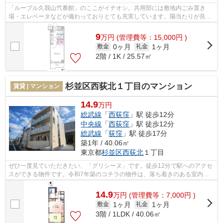
「ルーブル久我山弐番館」のここがイチオシ。共用部には敷地内ごみ置き
場・エレベータなどが備わっておりとても充実しています。陽当たりが良い
ので、洗濯物が臭わずに乾きます。こち...
9
万
円
(管理費等：15,000円 )
0ヶ月
1ヶ月
敷金
礼金
2階 / 1K / 25.57㎡
杉並区西荻北１丁目のマンション
賃貸 | マンション
14.9
万円
総武線
「
西荻窪
」駅 徒歩12分
中央線
「
西荻窪
」駅 徒歩12分
総武線
「
荻窪
」駅 徒歩17分
築1年 / 40.06㎡
東京都
杉並区
西荻北
１丁目
ぜひ一度見ていただきたい、「グリシーヌ」です。徒歩12分で駅へのアクセ
スができる物件です。令和7年築のコチラの物件は、落ち着きのある室内が
魅力的です。目立つ外観と洗練された設...
14.9
万
円
(管理費等：7,000円 )
1ヶ月
1ヶ月
敷金
礼金
3階 / 1LDK / 40.06㎡