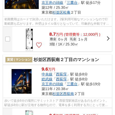
京王井の頭線
「
三鷹台
」駅 徒歩17分
築12年 / 25.30㎡
東京都
杉並区
松庵
２丁目
初期費用はカードで決済いただけます。2駅利用可能なマンションなので行
動範囲も広がります。外壁はタイル張りとなっていて、印象的な外観です。
防犯強化地域となっておりますので、夜...
8.7
万
円
(管理費等：12,000円 )
0ヶ月
1ヶ月
敷金
礼金
3階 / 1K / 25.30㎡
杉並区西荻南２丁目のマンション
賃貸 | マンション
9.6
万円
中央線
「
西荻窪
」駅 徒歩8分
総武線
「
西荻窪
」駅 徒歩8分
京王井の頭線
「
三鷹台
」駅 徒歩19分
築11年 / 20.38㎡
東京都
杉並区
西荻南
２丁目
歩いて徒歩6分の場所にサミットストア 西荻窪駅南店があるのもポイント。
駅徒歩8分に駅が立地する物件なので、電車を多く利用する方にとって便利
です。防犯対策もバッチリなマンション...