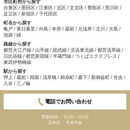
市区町村から探す
台東区
/
墨田区
/
江東区
/
北区
/
文京区
/
豊島区
/
荒川区
/
足立区
/
新宿区
/
千代田区
町名から探す
亀戸
/
東日暮里
/
向島
/
本所
/
蔵前
/
元浅草
/
立川
/
大島
/
池袋
/
緑
路線から探す
都営大江戸線
/
山手線
/
総武線
/
京浜東北線
/
都営浅草線
/
日比谷線
/
都営新宿線
/
半蔵門線
/
つくばエクスプレス
/
東武伊勢崎線
駅から探す
押上
/
蔵前
/
両国
/
浅草橋
/
錦糸町
/
森下
/
新御徒町
/
住吉
/
入谷
/
三ノ輪
電話でお問い合わせ
営業時間：
10:00～18:00
定休日：
年末年始