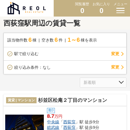
閲覧履歴
お気に入り
メニュー
0
0
西荻窪駅周辺の賃貸一覧
6
6
1～6
該当物件数
棟
空き数
件
棟を表示
駅で絞り込む
変更
変更
絞り込み条件：
なし
杉並区松庵２丁目のマンション
賃貸 | マンション
敷0
8.7
万円
中央線
「
西荻窪
」駅 徒歩9分
総武線
「
西荻窪
」駅 徒歩9分