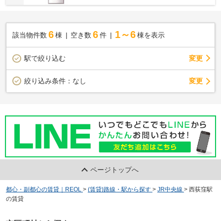
6
6
1～6
該当物件数
棟
空き数
件
棟を表示
駅で絞り込む
変更
変更
絞り込み条件：
なし
ページトップへ
都心・副都心の賃貸｜REOL
>
(賃貸)路線・駅から探す
>
JR中央線
>
西荻窪駅
の賃貸