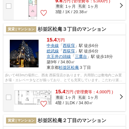
9.6
万
円
(管理費等：5,000円 )
1ヶ月
1ヶ月
敷金
礼金
3階 / 1K / 20.38㎡
杉並区松庵３丁目のマンション
賃貸 | マンション
15.4
万円
中央線
「
西荻窪
」駅 徒歩6分
総武線
「
西荻窪
」駅 徒歩6分
京王井の頭線
「
三鷹台
」駅 徒歩18分
築9年 / 34.80㎡
東京都
杉並区
松庵
３丁目
歩いて483mの場所に、西友 西荻窪店があります。共用部には敷地内ごみ置
き場・エレベータなどが揃っており、とても充実しています。こだわり派も
満足できるデザイナーズ物件です。眺望...
15.4
万
円
(管理費等：4,000円 )
1ヶ月
1ヶ月
敷金
礼金
4階 / 1LDK / 34.80㎡
杉並区松庵２丁目のマンション
賃貸 | マンション