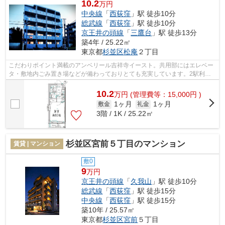
10.2
万円
中央線
「
西荻窪
」駅 徒歩10分
総武線
「
西荻窪
」駅 徒歩10分
京王井の頭線
「
三鷹台
」駅 徒歩13分
築4年 / 25.22㎡
東京都
杉並区
松庵
２丁目
こだわりポイント満載のアンベリール吉祥寺イースト。共用部にはエレベー
タ・敷地内ごみ置き場などが備わっておりとても充実しています。2駅利用
可能でとても利便性の高いマンションで...
10.2
万
円
(管理費等：15,000円 )
1ヶ月
1ヶ月
敷金
礼金
3階 / 1K / 25.22㎡
杉並区宮前５丁目のマンション
賃貸 | マンション
敷0
9
万円
京王井の頭線
「
久我山
」駅 徒歩10分
総武線
「
西荻窪
」駅 徒歩15分
中央線
「
西荻窪
」駅 徒歩15分
築10年 / 25.57㎡
東京都
杉並区
宮前
５丁目