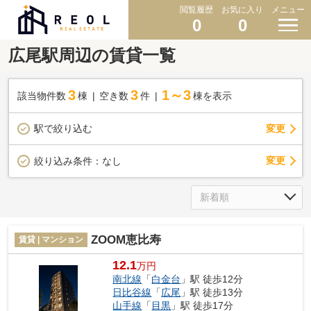
閲覧履歴
お気に入り
メニュー
0
0
広尾駅周辺の賃貸一覧
3
3
1～3
該当物件数
棟
空き数
件
棟を表示
駅で絞り込む
変更
変更
絞り込み条件：
なし
ZOOM恵比寿
賃貸 | マンション
12.1
万円
南北線
「
白金台
」駅 徒歩12分
日比谷線
「
広尾
」駅 徒歩13分
山手線
「
目黒
」駅 徒歩17分