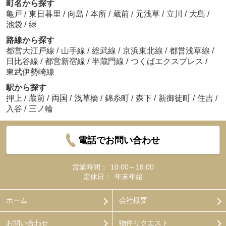
町名から探す
亀戸
/
東日暮里
/
向島
/
本所
/
蔵前
/
元浅草
/
立川
/
大島
/
池袋
/
緑
路線から探す
都営大江戸線
/
山手線
/
総武線
/
京浜東北線
/
都営浅草線
/
日比谷線
/
都営新宿線
/
半蔵門線
/
つくばエクスプレス
/
東武伊勢崎線
駅から探す
押上
/
蔵前
/
両国
/
浅草橋
/
錦糸町
/
森下
/
新御徒町
/
住吉
/
入谷
/
三ノ輪
電話でお問い合わせ
営業時間：
10:00～18:00
定休日：
年末年始
ホーム
会社概要
お問い合わせ
物件リクエスト