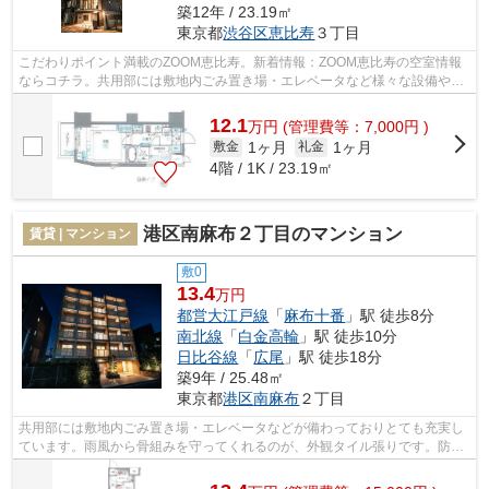
築12年 / 23.19㎡
東京都
渋谷区
恵比寿
３丁目
こだわりポイント満載のZOOM恵比寿。新着情報：ZOOM恵比寿の空室情報
ならコチラ。共用部には敷地内ごみ置き場・エレベータなど様々な設備やサ
ービスが揃っているので便利です。防犯対...
12.1
万
円
(管理費等：7,000円 )
1ヶ月
1ヶ月
敷金
礼金
4階 / 1K / 23.19㎡
港区南麻布２丁目のマンション
賃貸 | マンション
敷0
13.4
万円
都営大江戸線
「
麻布十番
」駅 徒歩8分
南北線
「
白金高輪
」駅 徒歩10分
日比谷線
「
広尾
」駅 徒歩18分
築9年 / 25.48㎡
東京都
港区
南麻布
２丁目
共用部には敷地内ごみ置き場・エレベータなどが備わっておりとても充実し
ています。雨風から骨組みを守ってくれるのが、外観タイル張りです。防犯
対策もバッチリなマンションタイプの...