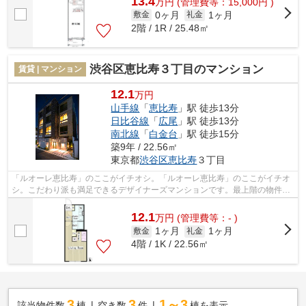
13.4
万
円
(管理費等：15,000円 )
0ヶ月
1ヶ月
敷金
礼金
2階 / 1R / 25.48㎡
渋谷区恵比寿３丁目のマンション
賃貸 | マンション
12.1
万円
山手線
「
恵比寿
」駅 徒歩13分
日比谷線
「
広尾
」駅 徒歩13分
南北線
「
白金台
」駅 徒歩15分
築9年 / 22.56㎡
東京都
渋谷区
恵比寿
３丁目
「ルオーレ恵比寿」のここがイチオシ。「ルオーレ恵比寿」のここがイチオ
シ。こだわり派も満足できるデザイナーズマンションです。最上階の物件で
す。渋谷区エリアと山手線恵比寿付近...
12.1
万
円
(管理費等：- )
1ヶ月
1ヶ月
敷金
礼金
4階 / 1K / 22.56㎡
3
3
1～3
該当物件数
棟
空き数
件
棟を表示