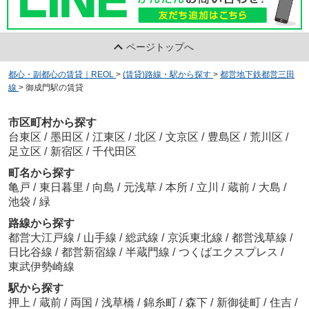
ページトップへ
都心・副都心の賃貸｜REOL
>
(賃貸)路線・駅から探す
>
都営地下鉄都営三田
線
>
御成門駅の賃貸
市区町村から探す
台東区
/
墨田区
/
江東区
/
北区
/
文京区
/
豊島区
/
荒川区
/
足立区
/
新宿区
/
千代田区
町名から探す
亀戸
/
東日暮里
/
向島
/
元浅草
/
本所
/
立川
/
蔵前
/
大島
/
池袋
/
緑
路線から探す
都営大江戸線
/
山手線
/
総武線
/
京浜東北線
/
都営浅草線
/
日比谷線
/
都営新宿線
/
半蔵門線
/
つくばエクスプレス
/
東武伊勢崎線
駅から探す
押上
/
蔵前
/
両国
/
浅草橋
/
錦糸町
/
森下
/
新御徒町
/
住吉
/