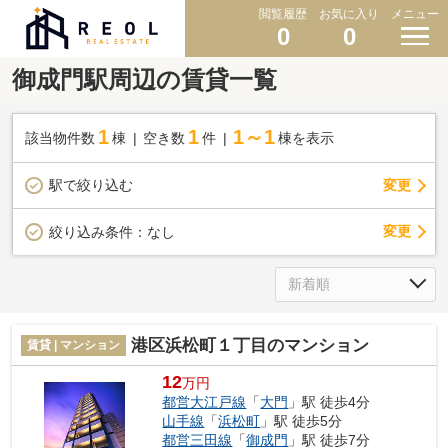
閲覧履歴
お気に入り
メニュー
0
0
御成門駅周辺の賃貸一覧
1
1
1～1
該当物件数
棟
空き数
件
棟を表示
駅で絞り込む
変更
変更
絞り込み条件：
なし
港区浜松町１丁目のマンション
賃貸 | マンション
12
万円
都営大江戸線
「
大門
」駅 徒歩4分
山手線
「
浜松町
」駅 徒歩5分
都営三田線
「
御成門
」駅 徒歩7分