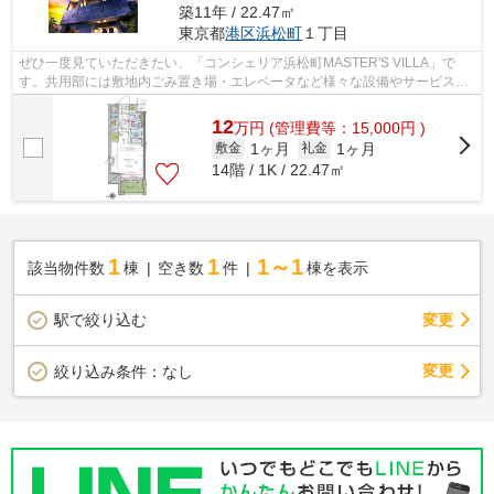
築11年 / 22.47㎡
東京都
港区
浜松町
１丁目
ぜひ一度見ていただきたい、「コンシェリア浜松町MASTER'S VILLA」で
す。共用部には敷地内ごみ置き場・エレベータなど様々な設備やサービスが
揃っているので便利です。こちらの物...
12
万
円
(管理費等：15,000円 )
1ヶ月
1ヶ月
敷金
礼金
14階 / 1K / 22.47㎡
1
1
1～1
該当物件数
棟
空き数
件
棟を表示
駅で絞り込む
変更
変更
絞り込み条件：
なし