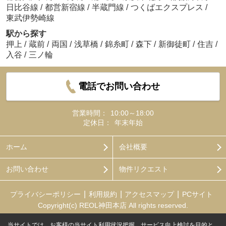
日比谷線
/
都営新宿線
/
半蔵門線
/
つくばエクスプレス
/
東武伊勢崎線
駅から探す
押上
/
蔵前
/
両国
/
浅草橋
/
錦糸町
/
森下
/
新御徒町
/
住吉
/
入谷
/
三ノ輪
電話でお問い合わせ
営業時間：
10:00～18:00
定休日：
年末年始
ホーム
会社概要
お問い合わせ
物件リクエスト
プライバシーポリシー
利用規約
アクセスマップ
PCサイト
Copyright(c) REOL神田本店 All rights reserved.
当サイトでは、お客様の当サイト利用状況把握、サービス向上検討を目的と