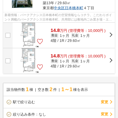
築13年 / 29.60㎡
東京都
中央区
日本橋本町
４丁目
新着情報：パークアクシス日本橋本町の空室情報ならコチラ。こだわりポイ
ント満載のパークアクシス日本橋本町。共用部には敷地内ごみ置き場・エレ
ベータなどが備わっておりとても充実...
14.8
万
円
(管理費等：10,000円 )
1ヶ月
1ヶ月
敷金
礼金
4階 / 1R / 29.60㎡
14.8
万
円
(管理費等：10,000円 )
1ヶ月
1ヶ月
敷金
礼金
4階 / 1R / 29.60㎡
1
2
1～1
該当物件数
棟
空き数
件
棟を表示
駅で絞り込む
変更
変更
絞り込み条件：
なし