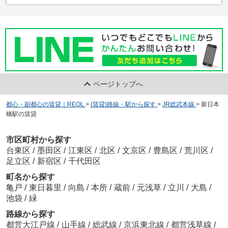
ページトップへ
都心・副都心の賃貸｜REOL
>
(賃貸)路線・駅から探す
>
JR総武本線
>
新日本
橋駅の賃貸
市区町村から探す
台東区
/
墨田区
/
江東区
/
北区
/
文京区
/
豊島区
/
荒川区
/
足立区
/
新宿区
/
千代田区
町名から探す
亀戸
/
東日暮里
/
向島
/
本所
/
蔵前
/
元浅草
/
立川
/
大島
/
池袋
/
緑
路線から探す
都営大江戸線
/
山手線
/
総武線
/
京浜東北線
/
都営浅草線
/