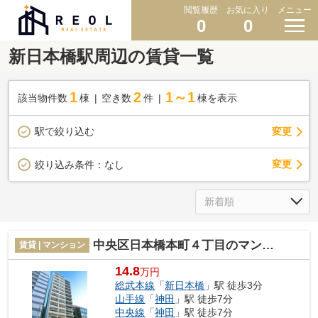
閲覧履歴
お気に入り
メニュー
0
0
新日本橋駅周辺の賃貸一覧
1
2
1～1
該当物件数
棟
空き数
件
棟を表示
駅で絞り込む
変更
変更
絞り込み条件：
なし
中央区日本橋本町４丁目のマンション
賃貸 | マンション
14.8
万円
総武本線
「
新日本橋
」駅 徒歩3分
山手線
「
神田
」駅 徒歩7分
中央線
「
神田
」駅 徒歩7分